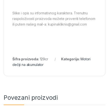
Slike i opis su informativnog karaktera. Trenutnu
raspoloživosti proizvoda možete proveriti telefonom
ili putem našeg mail-a: kupinakliknis@gmail.com
Šifra proizvoda:
129cr
Kategorija:
Motori
dečiji na akumulator
Povezani proizvodi