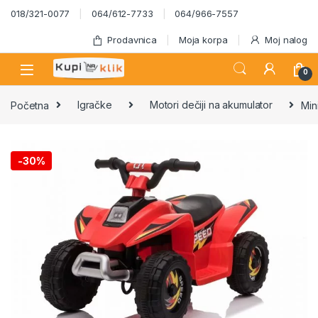
Skip to navigation
Skip to content
018/321-0077
064/612-7733
064/966-7557
Prodavnica
Moja korpa
Moj nalog
0
Početna
Igračke
Motori dečiji na akumulator
Min
-
30%