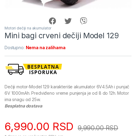
Motori dečiji na akumulator
Mini bagi crveni dečiji Model 129
Dostupno:
Nema na zalihama
Dečiji motor-Model 129 karakteriše akumulator 6V4.5Ah i punjač
6V 1000mAh. Predviđeno vreme punjenja je od 8 do 12h. Motor
ima snagu od 25w.
Besplatna dostava
6,990.00
RSD
9,990.00
RSD