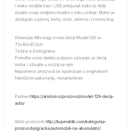
i meko sedište kao i USB priključak kako bi dete
slušalo svoju omiljenu muziku u toku vožnje. Motor je
dostupan u plavoj, beloj, roze, zelenoj i crvenoj boji.
Dimenzije Mini bagi crveni dečiji Model 129 su
72x40x45.5cm
Težina 4,6 kilograma.
Priredite svom detetu potpuno uživanje uz dečiji
motor i uživajte u vožnji sa njim.
Napomena: proizvod se isporučuje u originalnom
fabričkom pakovanju, nenamontiran.
Partneri:
https://aristom.rs/proizvod/model-129-deciji-
auto/
Slični proizvodi:
http://kupinaklik.com/kategorija-
proizvoda/igracke/automobili-na-akumulator/