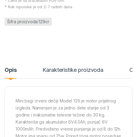
* Cena je sa uračunatim PDV-om.
* Rok isporuke je od 2-7 radnih dana.
Šifra proizvoda:129cr
Opis
Karakteristike proizvoda
Ce
Mini bagi crveni dečiji Model 129 je motor prijatnog
izgleda. Namenjen je za jedno dete starije od 3
godine i maksimalne telesne težine do 30 kg.
Karakteriše ga akumulator 6V4.5Ah, punjač 6V
1000mAh. Predviđeno vreme punjenja je od 8 do 12h.
Motor ima snagu od 25w. Pored toga motor poseduje