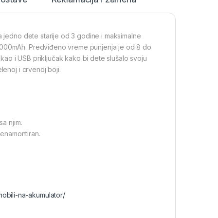
a jedno dete starije od 3 godine i maksimalne
 1000mAh. Predviđeno vreme punjenja je od 8 do
ao i USB priključak kako bi dete slušalo svoju
enoj i crvenoj boji.
sa njim.
nenamontiran.
mobili-na-akumulator/