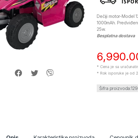
Dečiji motor-Model 1
1000mAh. Predviđeno
25w.
Besplatna dostava
6,990.
* Cena je sa uračunat
* Rok isporuke je od 2
Šifra proizvoda:129
Opis
Karakteristike proizvoda
Cenovnik 