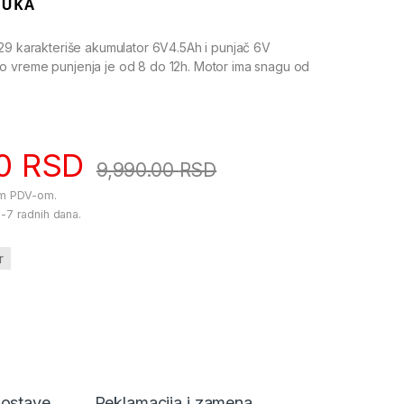
29 karakteriše akumulator 6V4.5Ah i punjač 6V
 vreme punjenja je od 8 do 12h. Motor ima snagu od
00
RSD
9,990.00
RSD
im PDV-om.
-7 radnih dana.
r
dostave
Reklamacija i zamena