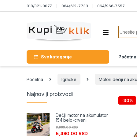
Skip to navigation
Skip to content
018/321-0077
064/612-7733
064/966-7557
Search f
Sve kategorije
Početna
Početna
Igračke
Motori dečiji na ak
Najnoviji proizvodi
-
30%
Dečiji motor na akumulator
154 belo-crveni
8,990.00
RSD
5,490.00
RSD