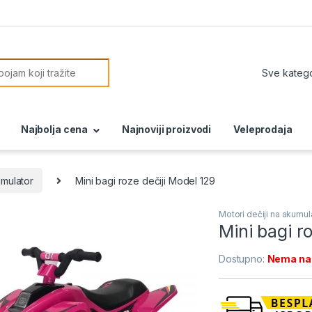
or:
Najbolja cena
Najnoviji proizvodi
Veleprodaja
umulator
Mini bagi roze dečiji Model 129
Motori dečiji na akumul
Mini bagi r
Dostupno:
Nema na