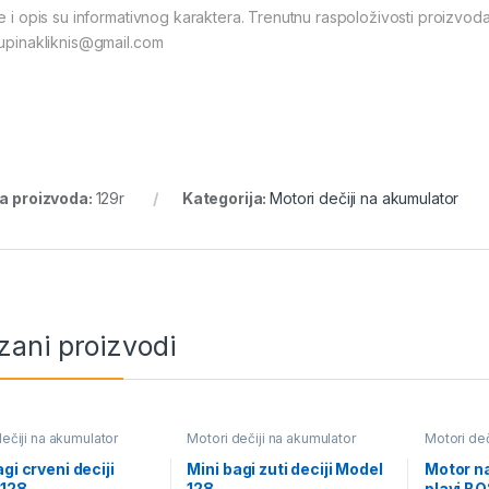
ke i opis su informativnog karaktera. Trenutnu raspoloživosti proizvod
kupinakliknis@gmail.com
ra proizvoda:
129r
Kategorija:
Motori dečiji na akumulator
zani proizvodi
ečiji na akumulator
Motori dečiji na akumulator
Motori deč
gi crveni deciji
Mini bagi zuti deciji Model
Motor n
 128
128
plavi B