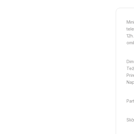
Min
tel
12h
omi
Dim
Tež
Prir
Nap
Part
Slič