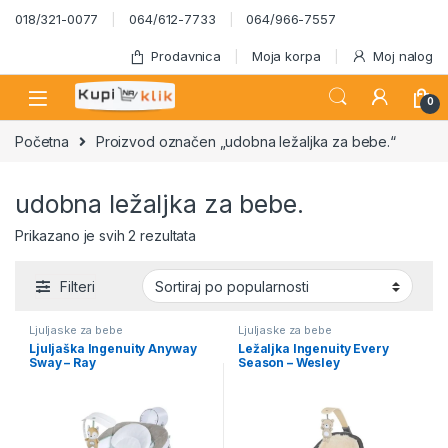
Skip to navigation
Skip to content
018/321-0077
064/612-7733
064/966-7557
Prodavnica
Moja korpa
Moj nalog
0
Početna
Proizvod označen „udobna ležaljka za bebe.“
udobna ležaljka za bebe.
Sortirano po popularnosti
Prikazano je svih 2 rezultata
Filteri
Ljuljaske za bebe
Ljuljaske za bebe
Ljuljaška Ingenuity Anyway
Ležaljka Ingenuity Every
Sway – Ray
Season – Wesley