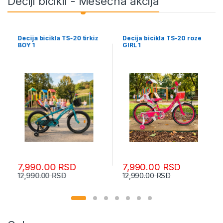
Dečiji bicikli - Mesečna akcija
z
Decija bicikla TS-20 roze
Decija bicikla TS-16 Plava
GIRL 1
BOY 1 Neptun
7,990.00
RSD
7,490.00
RSD
12,990.00
RSD
10,990.00
RSD