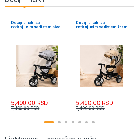
Deciji tricikl sa
Deciji tricikl sa
rotirajucim sedistem siva
rotirajucim sedistem krem
800124
000295
5,490.00
RSD
5,490.00
RSD
7,490.00
RSD
7,490.00
RSD
Fieldmann - mesečna akcija