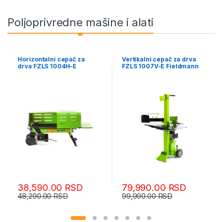
Poljoprivredne mašine i alati
Vertikalni cepač za drva
Horizontalni cepač za
FZLS 1007V-E Fieldmann
drva FZLS 1005H-ET
Fieldmann
79,990.00
RSD
42,890.00
RSD
99,990.00
RSD
48,290.00
RSD