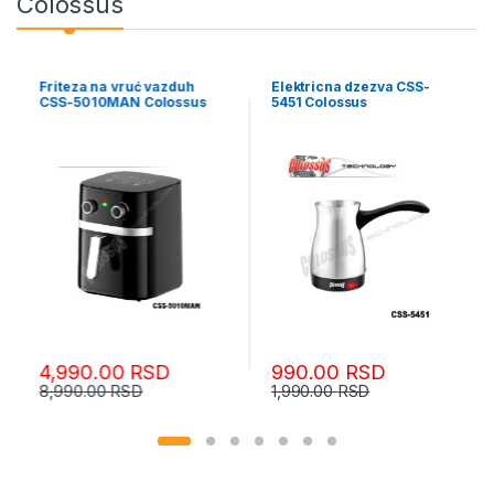
Colossus
uć vazduh
Elektricna dzezva CSS-
Bezicna elektricn
 Colossus
5451 Colossus
CSS-5454 Colossu
RSD
990.00
RSD
1,390.00
RS
D
1,990.00
RSD
1,990.00
RSD