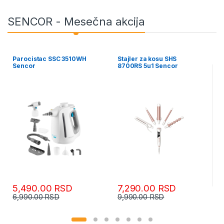
SENCOR - Mesečna akcija
Stajler za kosu SHS
Bežični ručni usisivač 4u1
8700RS 5u1 Sencor
SVC 0675BK-EUE2
7,290.00
RSD
18,990.00
RSD
9,990.00
RSD
24,990.00
RSD