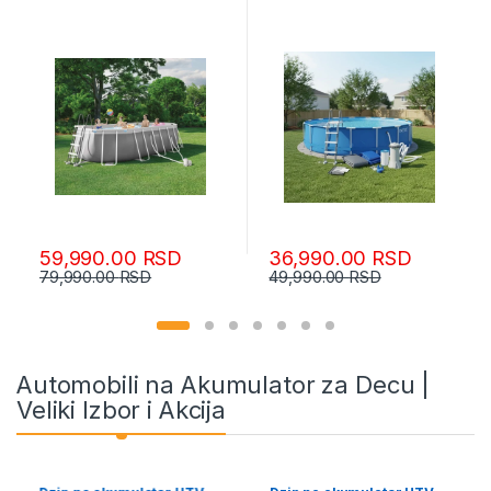
opremom 503x274x122
cm
59,990.00
RSD
36,990.00
RSD
79,990.00
RSD
49,990.00
RSD
Automobili na Akumulator za Decu |
Veliki Izbor i Akcija