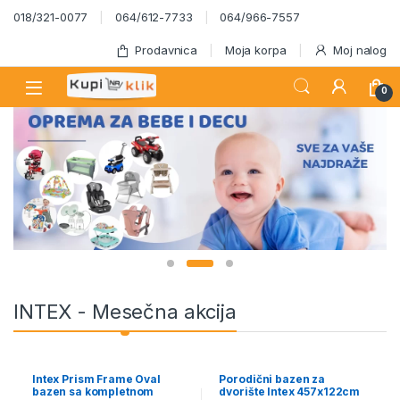
Skip to navigation
Skip to content
018/321-0077
064/612-7733
064/966-7557
Prodavnica
Moja korpa
Moj nalog
0
INTEX - Mesečna akcija
Intex Prism Frame Oval
Porodični bazen za
bazen sa kompletnom
dvorište Intex 457x122cm