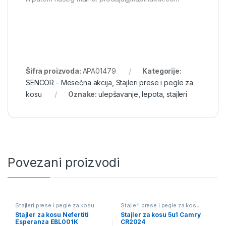
Šifra proizvoda:
APA01479
Kategorije:
SENCOR - Mesečna akcija
,
Stajleri prese i pegle za
kosu
Oznake:
ulepšavanje
,
lepota
,
stajleri
Povezani proizvodi
Stajleri prese i pegle za kosu
Stajleri prese i pegle za kosu
Stajler za kosu Nefertiti
Stajler za kosu 5u1 Camry
Esperanza EBL001K
CR2024