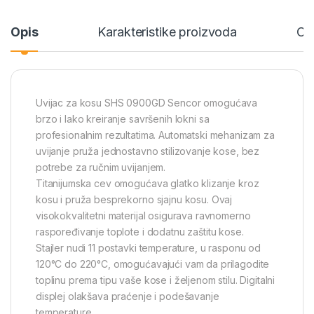
Opis
Karakteristike proizvoda
Ce
Uvijac za kosu SHS 0900GD Sencor omogućava
brzo i lako kreiranje savršenih lokni sa
profesionalnim rezultatima. Automatski mehanizam za
uvijanje pruža jednostavno stilizovanje kose, bez
potrebe za ručnim uvijanjem.
Titanijumska cev omogućava glatko klizanje kroz
kosu i pruža besprekorno sjajnu kosu. Ovaj
visokokvalitetni materijal osigurava ravnomerno
raspoređivanje toplote i dodatnu zaštitu kose.
Stajler nudi 11 postavki temperature, u rasponu od
120°C do 220°C, omogućavajući vam da prilagodite
toplinu prema tipu vaše kose i željenom stilu. Digitalni
displej olakšava praćenje i podešavanje
temperature.