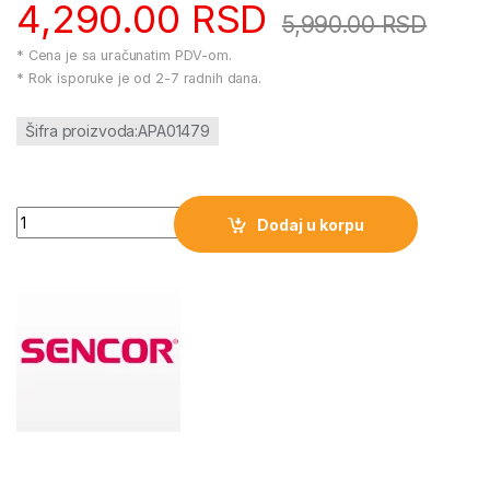
4,290.00
RSD
5,990.00
RSD
* Cena je sa uračunatim PDV-om.
* Rok isporuke je od 2-7 radnih dana.
Šifra proizvoda:APA01479
Uvijac za kosu SHS 0900GD Sencor količina
Dodaj u korpu