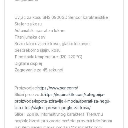
Uvijac za kosu SHS 0900GD Sencor karakteristike:
Stajler za kosu
Automatski aparat za lokne
Titanijumska cev
Brzo i lako uvijanje kose, glatko klizanje i
besprekorno sjajnu kosu
11 postavki temperature (120-220 °C)
Digitalni displej
Zagrevanje za 45 sekundi
Proizvodjac:
https://www.sencor.rs/
Slični proizvodi:
https://kupinaklik.com/kategorija-
proizvoda/lepota-zdravlje-i-moda/aparati-za-negu-
lica-i-tela/stajleri-prese-i-pegle-za-kosu/
Slike i
opis
su informativnog karaktera. Trenutnu
raspoloživosti proizvoda možete proveriti telefonom
ili putem našeg mail-a: prodaja@kupinaklik.com