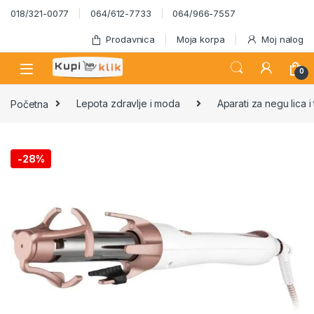
Skip to navigation
Skip to content
018/321-0077
064/612-7733
064/966-7557
Prodavnica
Moja korpa
Moj nalog
0
Početna
Lepota zdravlje i moda
Aparati za negu lica i 
-
28%