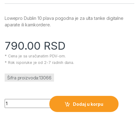
Lowepro Dublin 10 plava pogodna je za ulta tanke digitalne
aparate ili kamkordere.
790.00
RSD
* Cena je sa uračunatim PDV-om.
* Rok isporuke je od 2-7 radnih dana.
Šifra proizvoda:13066
LOWEPRO DUBLIN 10 futrola (crna/bordo) količina
Dodaj u korpu