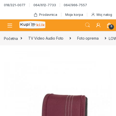
Skip to navigation
Skip to content
018/321-0077
064/612-7733
064/966-7557
Prodavnica
Moja korpa
Moj nalog
0
Početna
TV Video Audio Foto
Foto oprema
LOW