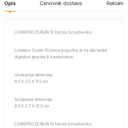
Opis
Cenovnik dostave
Reklamac
LOWEPRO DUBLIN 10 futrola (crna/bordo)
Lowepro Dublin 10 plava pogodna je za ulta tanke
digitalne aparate ili kamkordere.
Unutrasnja dimenzija:
6.5 X 2.5 X 11.5 cm
Spoljasnja dimenzija:
8.5 X 2.7 X 12.0 cm
LOWEPRO DUBLIN 10 futrola (crna/bordo)