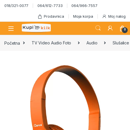
Skip to navigation
Skip to content
018/321-0077
064/612-7733
064/966-7557
Prodavnica
Moja korpa
Moj nalog
0
Početna
TV Video Audio Foto
Audio
Slušalice