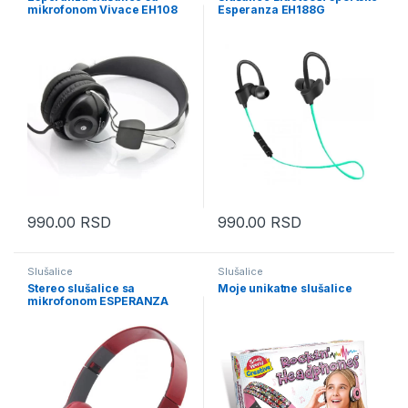
mikrofonom Vivace EH108
Esperanza EH188G
990.00
RSD
990.00
RSD
Slušalice
Slušalice
Stereo slušalice sa
Moje unikatne slušalice
mikrofonom ESPERANZA
EH145R