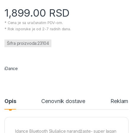
1,899.00
RSD
* Cena je sa uračunatim PDV-om.
* Rok isporuke je od 2-7 radnih dana.
Šifra proizvoda:23104
iDance
Opis
Cenovnik dostave
Reklamac
Idance Bluetooth Slušalice narandžaste- super lagan