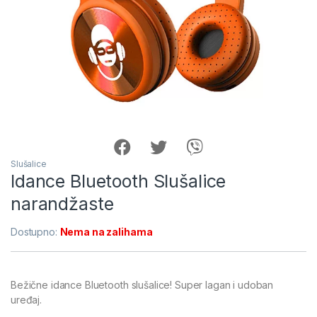
Slušalice
Idance Bluetooth Slušalice
narandžaste
Dostupno:
Nema na zalihama
Bežične idance Bluetooth slušalice! Super lagan i udoban
uređaj.