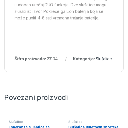
i udoban uređaj.DUO funkcija: Dve slušalice mogu
slušati isti izvor. Pokreće ga Lion baterija koja se
može puniti. 4-8 sati vremena trajanja baterije.
Šifra proizvoda:
23104
Kategorija:
Slušalice
Povezani proizvodi
Slušalice
Slušalice
Esperanza slušalice sa
Slušalice Bluetooth sportske