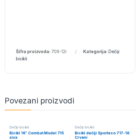
Šifra proizvoda:
709-12r
Kategorija:
Dečiji
bicikli
Povezani proizvodi
Dečiji bicikli
Dečiji bicikli
Bicikl 16″ Combat Model 715
Bicikl dečiji Sporteco 717-16
siva
Crveni