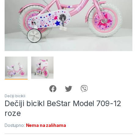
Dečiji bicikli
Dečiji bicikl BeStar Model 709-12
roze
Dostupno:
Nema na zalihama