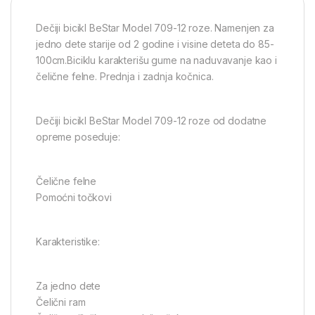
Dečiji bicikl BeStar Model 709-12 roze. Namenjen za
jedno dete starije od 2 godine i visine deteta do 85-
100cm.Biciklu karakterišu gume na naduvavanje kao i
čelične felne. Prednja i zadnja kočnica.
Dečiji bicikl BeStar Model 709-12 roze od dodatne
opreme poseduje:
Čelične felne
Pomoćni točkovi
Karakteristike:
Za jedno dete
Čelični ram