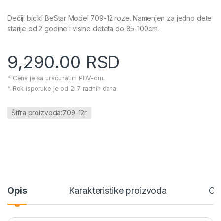
Dečiji bicikl BeStar Model 709-12 roze. Namenjen za jedno dete
starije od 2 godine i visine deteta do 85-100cm.
9,290.00
RSD
* Cena je sa uračunatim PDV-om.
* Rok isporuke je od 2-7 radnih dana.
Šifra proizvoda:709-12r
Opis
Karakteristike proizvoda
Ce