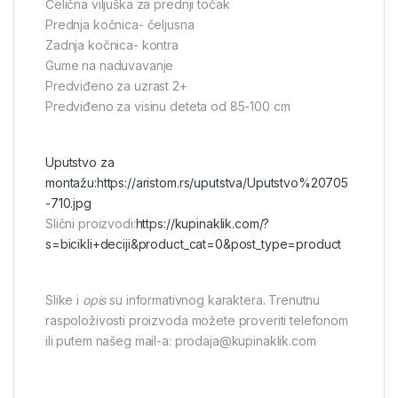
Čelična viljuška za prednji točak
Prednja kočnica- čeljusna
Zadnja kočnica- kontra
Gume na naduvavanje
Predviđeno za uzrast 2+
Predviđeno za visinu deteta od 85-100 cm
Uputstvo za
montažu:
https://aristom.rs/uputstva/Uputstvo%20705
-710.jpg
Slični proizvodi:
https://kupinaklik.com/?
s=bicikli+deciji&product_cat=0&post_type=product
Slike i
opis
su informativnog karaktera. Trenutnu
raspoloživosti proizvoda možete proveriti telefonom
ili putem našeg mail-a: prodaja@kupinaklik.com