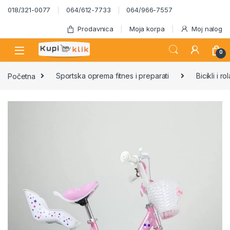
Skip to navigation
Skip to content
018/321-0077
064/612-7733
064/966-7557
Prodavnica
Moja korpa
Moj nalog
0
Početna
Sportska oprema fitnes i preparati
Bicikli i ro