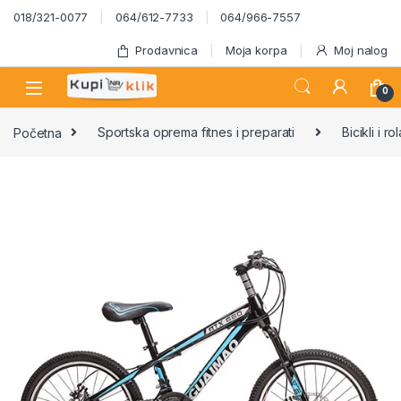
Skip to navigation
Skip to content
018/321-0077
064/612-7733
064/966-7557
Prodavnica
Moja korpa
Moj nalog
0
Početna
Sportska oprema fitnes i preparati
Bicikli i ro