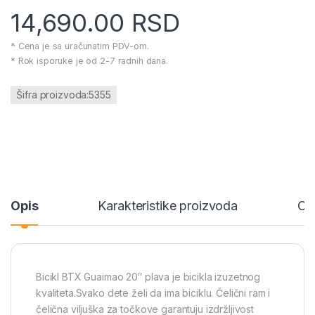
14,690.00
RSD
* Cena je sa uračunatim PDV-om.
* Rok isporuke je od 2-7 radnih dana.
Šifra proizvoda:5355
Opis
Karakteristike proizvoda
Ce
Bicikl BTX Guaimao 20″ plava je bicikla izuzetnog
kvaliteta.Svako dete želi da ima biciklu. Čelični ram i
čelična viljuška za točkove garantuju izdržljivost