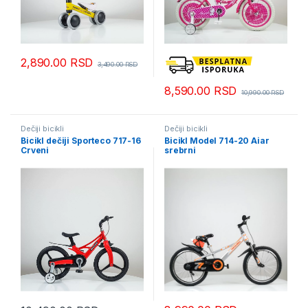
2,890.00
RSD
3,490.00
RSD
8,590.00
RSD
10,990.00
RSD
Dečiji bicikli
Dečiji bicikli
Bicikl dečiji Sporteco 717-16
Bicikl Model 714-20 Aiar
Crveni
srebrni