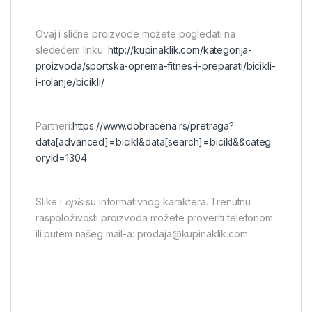
Ovaj i slične proizvode možete pogledati na
sledećem linku:
http://kupinaklik.com/kategorija-
proizvoda/sportska-oprema-fitnes-i-preparati/bicikli-
i-rolanje/bicikli/
Partneri:
https://www.dobracena.rs/pretraga?
data[advanced]=bicikl&data[search]=bicikl&&categ
oryId=1304
Slike i
opis
su informativnog karaktera. Trenutnu
raspoloživosti proizvoda možete proveriti telefonom
ili putem našeg mail-a: prodaja@kupinaklik.com