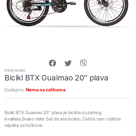
Dečiji bicikli
Bicikl BTX Guaimao 20″ plava
Dostupno:
Nema na zalihama
Bicikl BTX Guaimao 20″ plava je bicikla izuzetnog
kvaliteta.Svako dete želi da ima biciklu. Čelični ram i čelična
viljuška za točkove.