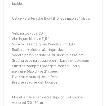
bicikle.
Ostale karakteristike Bicikl BTX Guaimao 20″ plava:
Veličina točkova: 20 ”
Aluminijumski okvir: 11,5 ”
Visokokvalitetne gume Wanda 20 ”x 1,95
Ručke za kočnice : aluminijumske
Vader Sport-S sedište sa M6 Kick Release-om
Srednja osovina sa zatvorenim kasetnim sistemom
Šifteri na zadnjem i prednjem menjaču -brzo
menjanje (Rapid Fire 21 speed)
Dvostruke aluminijumske felne
Prednje i zadnje disk kočnice
Model je namenjen deci starijoj od 5-8 godine i
visine od 120-130cm.