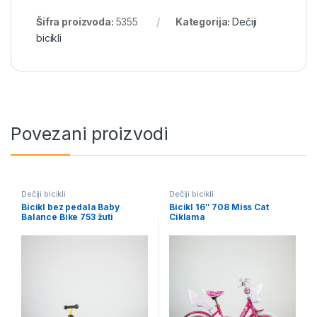
Šifra proizvoda:
5355
Kategorija:
Dečiji
bicikli
Povezani proizvodi
Dečiji bicikli
Dečiji bicikli
Bicikl bez pedala Baby
Bicikl 16″ 708 Miss Cat
Balance Bike 753 žuti
Ciklama