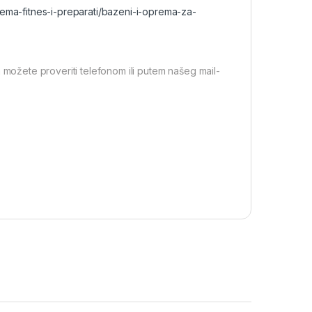
rema-fitnes-i-preparati/bazeni-i-oprema-za-
 možete proveriti telefonom ili putem našeg mail-