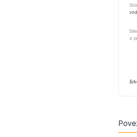
Slič
vod
Slik
a: 
Šif
Pove