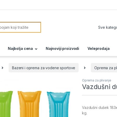
or:
Najbolja cena
Najnoviji proizvodi
Veleprodaja
Bazeni i oprema za vodene sportove
Oprema za pl
Oprema za plivanje
Vazdušni 
Vazdušni dušek 183x
kg.