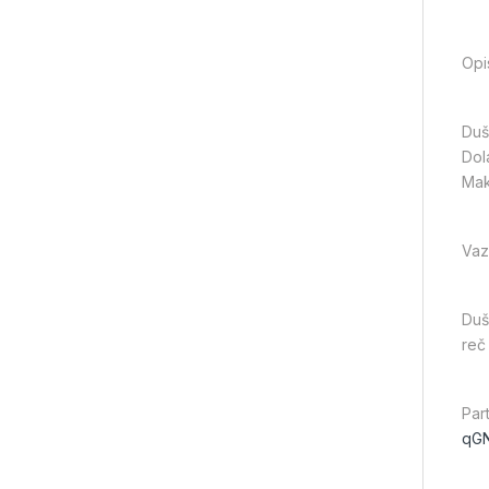
Opi
Duš
Dola
Mak
Vaz
Duš
reč
Part
qG