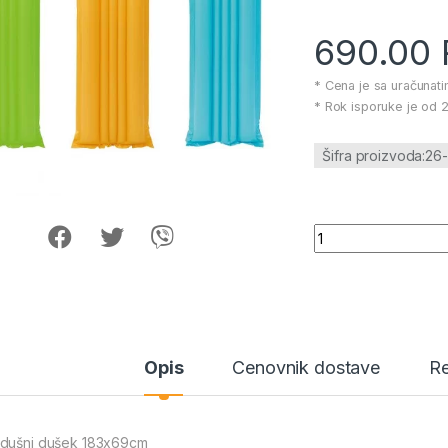
690.00
* Cena je sa uračunat
* Rok isporuke je od 2
Šifra proizvoda:2
Vazdušni dušek 18
Opis
Cenovnik dostave
Re
dušni dušek 183x69cm