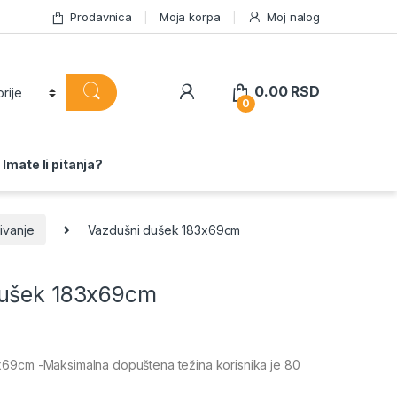
Prodavnica
Moja korpa
Moj nalog
0.00
RSD
0
Imate li pitanja?
ivanje
Vazdušni dušek 183x69cm
dušek 183x69cm
69cm -Maksimalna dopuštena težina korisnika je 80