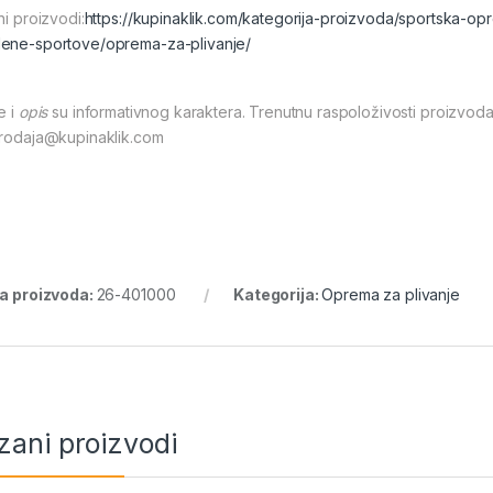
ni proizvodi:
https://kupinaklik.com/kategorija-proizvoda/sportska-op
ene-sportove/oprema-za-plivanje/
e i
opis
su informativnog karaktera. Trenutnu raspoloživosti proizvoda
prodaja@kupinaklik.com
ra proizvoda:
26-401000
Kategorija:
Oprema za plivanje
zani proizvodi