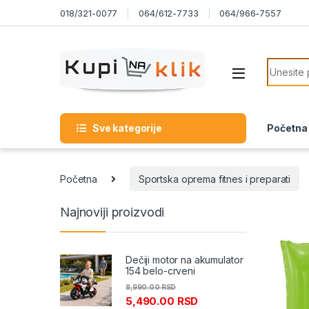
Skip to navigation
Skip to content
018/321-0077
064/612-7733
064/966-7557
Search f
Sve kategorije
Početna
Početna
Sportska oprema fitnes i preparati
Najnoviji proizvodi
Dečiji motor na akumulator
154 belo-crveni
8,990.00
RSD
5,490.00
RSD