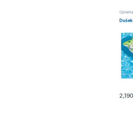
Oprema 
Dušek 
2,19