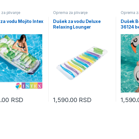
za plivanje
Oprema za plivanje
Oprema za
za vodu Mojito Intex
Dušek za vodu Deluxe
Dušek B
Relaxing Lounger
36124 be
0.00
RSD
1,590.00
RSD
1,590