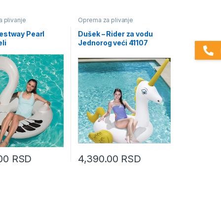
 plivanje
Oprema za plivanje
estway Pearl
Dušek – Rider za vodu
li
Jednorog veći 41107
.00
RSD
4,390.00
RSD