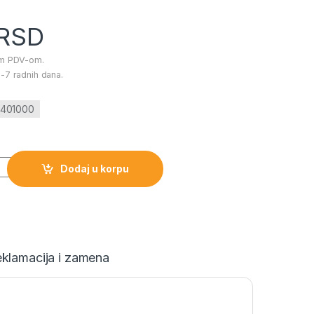
RSD
im PDV-om.
-7 radnih dana.
6-401000
3x69cm količina
Dodaj u korpu
klamacija i zamena