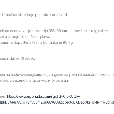
s i karakteristike koje poseduje proizvod:
ek na naduvavanje dimenzija 183×69 cm, sa povišenim uzglavljem.
zi u tri boje: roza, žuta i plava.
simalna dopuštena težina korisnika je 80 kg.
dušni dušek 183x69cm
eci na naduvavanje,čamci,kajaci,gume za plivanje,naočare…sve to može
 o moru,bazenu ili drugoj vodenoj površini.
neri:
https://www.eponuda.com/?gclid=Cj0KCQiA-
NBhD3ARIsAO_o7yn583mZquQWG38Zpbe3oBXDao0kiFkr4Rn1jPvgh