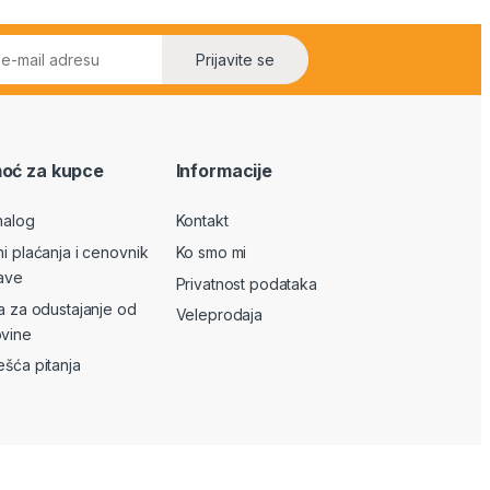
Prijavite se
oć za kupce
Informacije
nalog
Kontakt
ni plaćanja i cenovnik
Ko smo mi
ave
Privatnost podataka
va za odustajanje od
Veleprodaja
vine
ešća pitanja