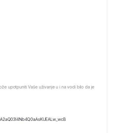
 upotpuniti Vaše uživanje u i na vodi bilo da je
dA2aQ03l4Nb4Q0aAsKUEALw_wcB