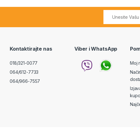
Kontaktirajte nas
Viber i WhatsApp
Pom
018/321-0077
Moj 
064/612-7733
Nači
dost
064/966-7557
Izja
kupo
Najč