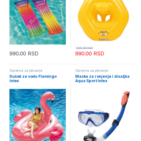
1,190.00
RSD
990.00
RSD
990.00
RSD
Oprema za plivanje
Oprema za plivanje
Dušek za vodu Flamingo
Maska za ronjenje i disaljka
Intex
Aqua Sport Intex