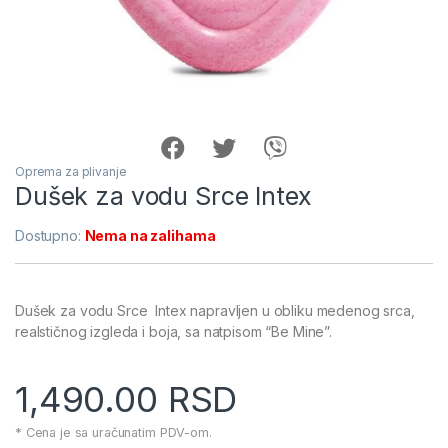
Oprema za plivanje
Dušek za vodu Srce Intex
Dostupno:
Nema na zalihama
Dušek za vodu Srce Intex napravljen u obliku medenog srca,
realstičnog izgleda i boja, sa natpisom “Be Mine”.
1,490.00
RSD
* Cena je sa uračunatim PDV-om.