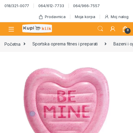
Skip to navigation
Skip to content
018/321-0077
064/612-7733
064/966-7557
Prodavnica
Moja korpa
Moj nalog
0
Početna
Sportska oprema fitnes i preparati
Bazeni i 