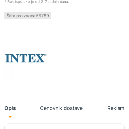
* Rok isporuke je od 2-7 radnih dana.
Šifra proizvoda:58789
Opis
Cenovnik dostave
Reklamac