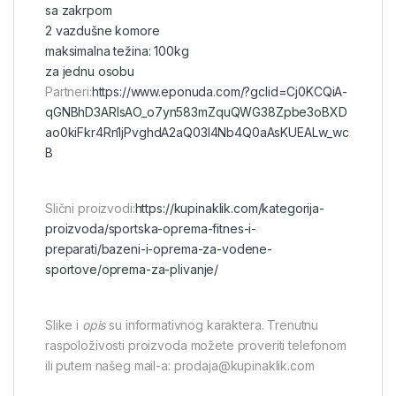
sa zakrpom
2 vazdušne komore
maksimalna težina: 100kg
za jednu osobu
Partneri:
https://www.eponuda.com/?gclid=Cj0KCQiA-
qGNBhD3ARIsAO_o7yn583mZquQWG38Zpbe3oBXD
ao0kiFkr4Rn1jPvghdA2aQ03l4Nb4Q0aAsKUEALw_wc
B
Slični proizvodi:
https://kupinaklik.com/kategorija-
proizvoda/sportska-oprema-fitnes-i-
preparati/bazeni-i-oprema-za-vodene-
sportove/oprema-za-plivanje/
Slike i
opis
su informativnog karaktera. Trenutnu
raspoloživosti proizvoda možete proveriti telefonom
ili putem našeg mail-a: prodaja@kupinaklik.com