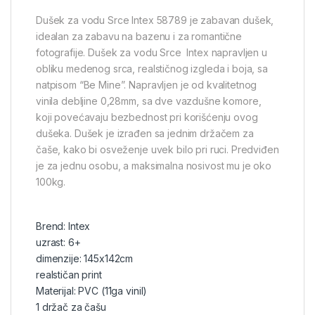
Dušek za vodu Srce Intex 58789 je zabavan dušek,
idealan za zabavu na bazenu i za romantične
fotografije. Dušek za vodu Srce Intex napravljen u
obliku medenog srca, realstičnog izgleda i boja, sa
natpisom “Be Mine”. Napravljen je od kvalitetnog
vinila debljine 0,28mm, sa dve vazdušne komore,
koji povećavaju bezbednost pri korišćenju ovog
dušeka. Dušek je izrađen sa jednim držačem za
čaše, kako bi osveženje uvek bilo pri ruci. Predviđen
je za jednu osobu, a maksimalna nosivost mu je oko
100kg.
Brend: Intex
uzrast: 6+
dimenzije: 145x142cm
realstičan print
Materijal: PVC (11ga vinil)
1 držač za čašu