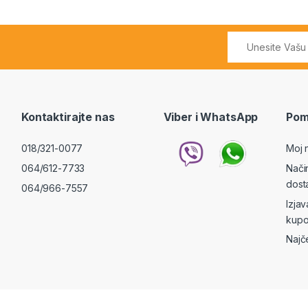
Kontaktirajte nas
Viber i WhatsApp
Pom
018/321-0077
Moj 
064/612-7733
Nači
dost
064/966-7557
Izja
kupo
Najč