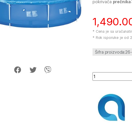
pokrivača
prečnika
1,490.0
* Cena je sa uračunat
* Rok isporuke je od 2
Šifra proizvoda:26
Pokrivac 360cm za