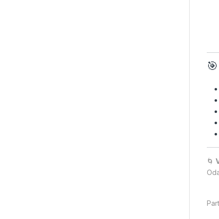
🎯
🌀
Oda
Part