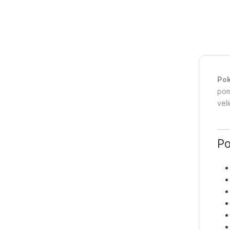
Pok
pom
vel
Po