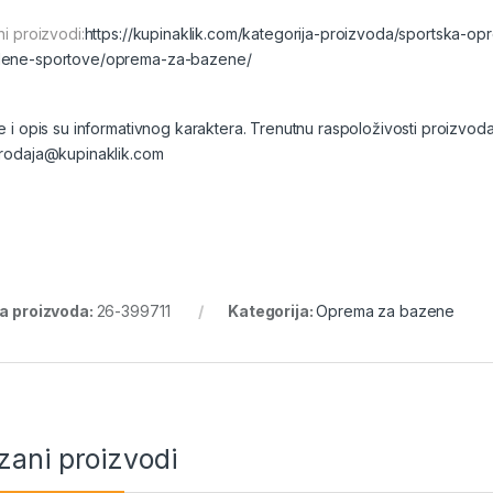
ni proizvodi:
https://kupinaklik.com/kategorija-proizvoda/sportska-op
ene-sportove/oprema-za-bazene/
ke i opis su informativnog karaktera. Trenutnu raspoloživosti proizvod
prodaja@kupinaklik.com
ra proizvoda:
26-399711
Kategorija:
Oprema za bazene
zani proizvodi