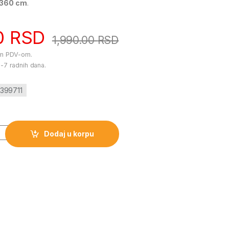
 360 cm
.
0
RSD
1,990.00
RSD
im PDV-om.
-7 radnih dana.
-399711
 bazene 26-399711 količina
Dodaj u korpu