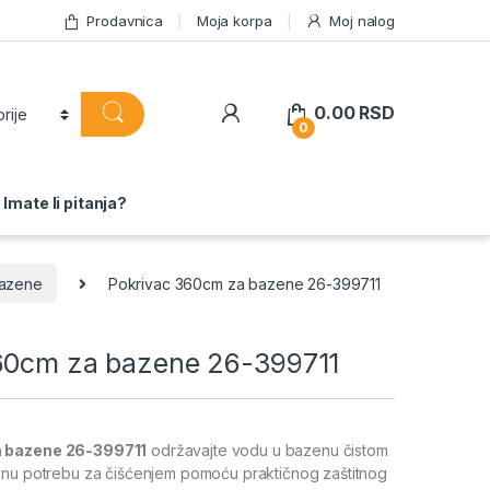
Prodavnica
Moja korpa
Moj nalog
0.00
RSD
0
Imate li pitanja?
azene
Pokrivac 360cm za bazene 26-399711
60cm za bazene 26-399711
a bazene 26-399711
održavajte vodu u bazenu čistom
vnu potrebu za čišćenjem pomoću praktičnog zaštitnog