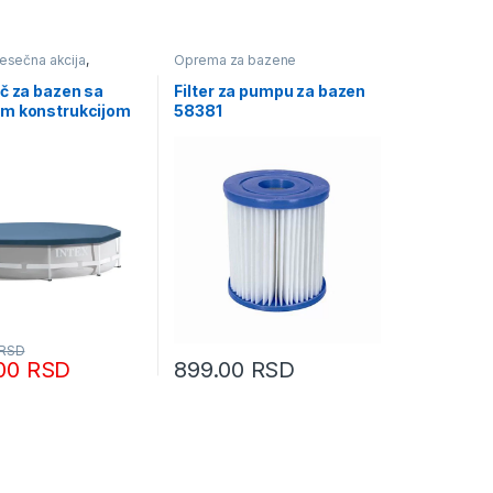
esečna akcija
,
Oprema za bazene
a bazene
č za bazen sa
Filter za pumpu za bazen
m konstrukcijom
58381
ntex
RSD
.00
RSD
899.00
RSD