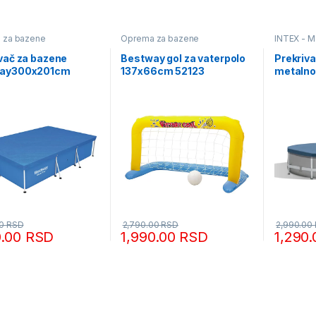
 za bazene
Oprema za bazene
INTEX - M
Oprema z
vač za bazene
Bestway gol za vaterpolo
Prekriva
ay300x201cm
137x66cm 52123
metalno
3.05m I
00
RSD
2,790.00
RSD
2,990.00
0.00
RSD
1,990.00
RSD
1,290