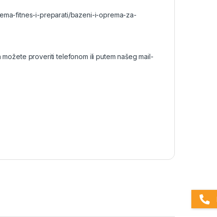
rema-fitnes-i-preparati/bazeni-i-oprema-za-
a možete proveriti telefonom ili putem našeg mail-