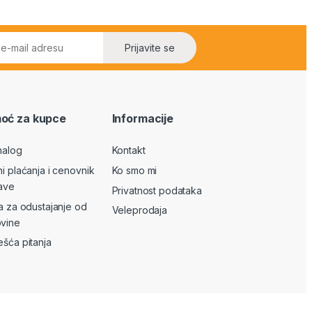
Prijavite se
oć za kupce
Informacije
nalog
Kontakt
ni plaćanja i cenovnik
Ko smo mi
ave
Privatnost podataka
va za odustajanje od
Veleprodaja
vine
ešća pitanja