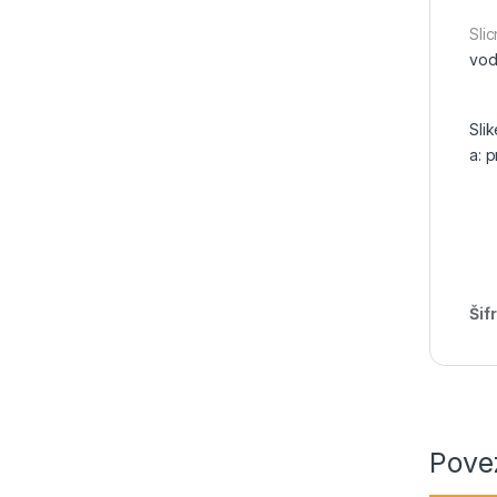
Slic
vod
Sli
a: 
Šif
Pove