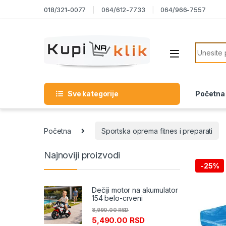
Skip to navigation
Skip to content
018/321-0077
064/612-7733
064/966-7557
Search f
Sve kategorije
Početna
Početna
Sportska oprema fitnes i preparati
Najnoviji proizvodi
-
25%
Dečiji motor na akumulator
154 belo-crveni
8,990.00
RSD
5,490.00
RSD