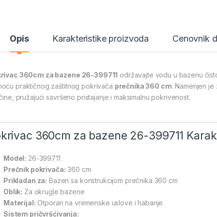
Opis
Karakteristike proizvoda
Cenovnik 
rivac 360cm za bazene 26-399711
održavajte vodu u bazenu čist
oću praktičnog zaštitnog pokrivača
prečnika 360 cm
. Namenjen je
ičine, pružajući savršeno pristajanje i maksimalnu pokrivenost.
krivac 360cm za bazene 26-399711 Karakte
Model:
26-399711
Prečnik pokrivača:
360 cm
Prikladan za:
Bazen sa konstrukcijom prečnika 360 cm
Oblik:
Za okrugle bazene
Materijal:
Otporan na vremenske uslove i habanje
Sistem pričvršćivanja: