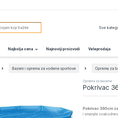
or:
Najbolja cena
Najnoviji proizvodi
Veleprodaja
Bazeni i oprema za vodene sportove
Oprema za b
Oprema za bazene
Pokrivac 3
Pokrivac 360cm z
i smanjite svakodne