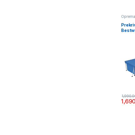
Oprema
Prekri
Bestw
1,990.
1,69