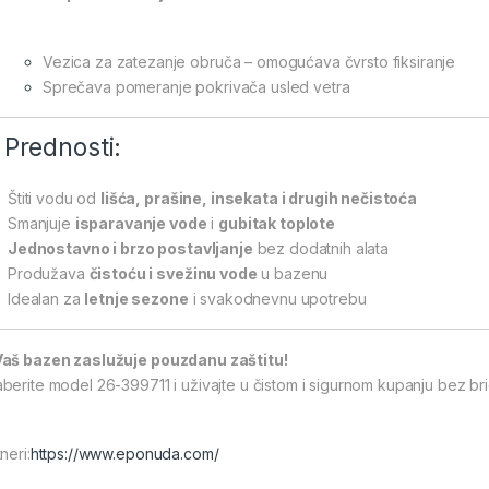
Vezica za zatezanje obruča – omogućava čvrsto fiksiranje
Sprečava pomeranje pokrivača usled vetra
 Prednosti:
Štiti vodu od
lišća, prašine, insekata i drugih nečistoća
Smanjuje
isparavanje vode
i
gubitak toplote
Jednostavno i brzo postavljanje
bez dodatnih alata
Produžava
čistoću i svežinu vode
u bazenu
Idealan za
letnje sezone
i svakodnevnu upotrebu
Vaš bazen zaslužuje pouzdanu zaštitu!
berite model 26-399711 i uživajte u čistom i sigurnom kupanju bez br
neri:
https://www.eponuda.com/