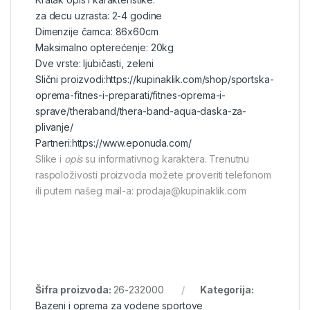
za decu uzrasta: 2-4 godine
Dimenzije čamca: 86x60cm
Maksimalno opterećenje: 20kg
Dve vrste: ljubičasti, zeleni
Slični proizvodi:
https://kupinaklik.com/shop/sportska-
oprema-fitnes-i-preparati/fitnes-oprema-i-
sprave/theraband/thera-band-aqua-daska-za-
plivanje/
Partneri:
https://www.eponuda.com/
Slike i
opis
su informativnog karaktera. Trenutnu
raspoloživosti proizvoda možete proveriti telefonom
ili putem našeg mail-a: prodaja@kupinaklik.com
Šifra proizvoda:
26-232000
Kategorija:
Bazeni i oprema za vodene sportove