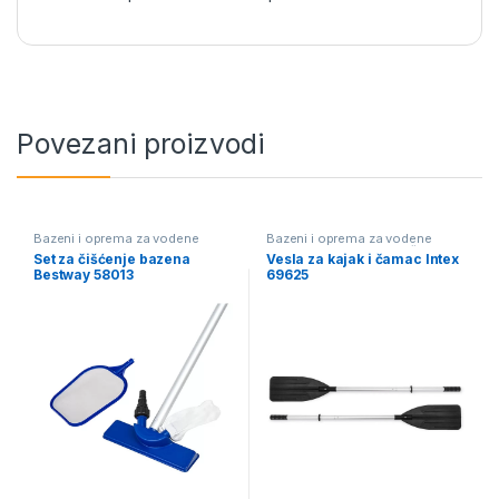
Povezani proizvodi
Bazeni i oprema za vodene
Bazeni i oprema za vodene
sportove
sportove
,
INTEX - Mesečna
Set za čišćenje bazena
Vesla za kajak i čamac Intex
akcija
Bestway 58013
69625