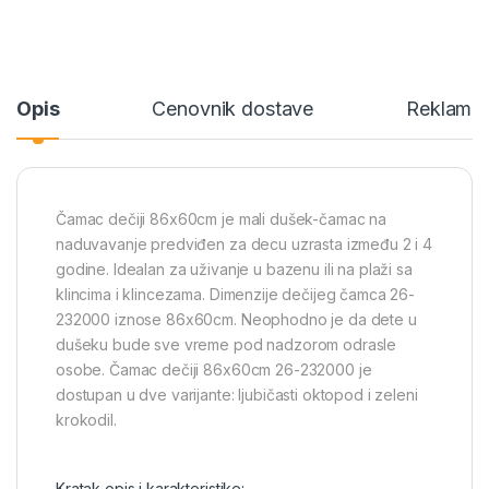
Opis
Cenovnik dostave
Reklamac
Čamac dečiji 86x60cm je mali dušek-čamac na
naduvavanje predviđen za decu uzrasta između 2 i 4
godine. Idealan za uživanje u bazenu ili na plaži sa
klincima i klincezama. Dimenzije dečijeg čamca 26-
232000 iznose 86x60cm. Neophodno je da dete u
dušeku bude sve vreme pod nadzorom odrasle
osobe. Čamac dečiji 86x60cm 26-232000 je
dostupan u dve varijante: ljubičasti oktopod i zeleni
krokodil.
Kratak opis i karakteristike: