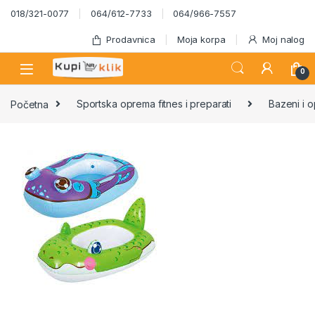
Skip to navigation
Skip to content
018/321-0077
064/612-7733
064/966-7557
Prodavnica
Moja korpa
Moj nalog
0
Početna
Sportska oprema fitnes i preparati
Bazeni i 