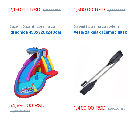
2,190.00
RSD
1,590.00
RSD
2,990.00
RSD
2,990.00
RSD
Bazeni
,
Bazeni i oprema za
Bazeni i oprema za vodene
vodene sportove
,
Dečiji bazeni i
sportove
Igraonica 450x320x240cm
Vesla za kajak i čamac Intex
igraonice
,
Sezonske igračke
54,990.00
RSD
1,490.00
RSD
1,990.00
RSD
69,990.00
RSD