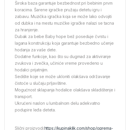
Široka baza garantuje bezbednost pri bebinim prvm
koracima. Šarene igračke pružaju detetu igru i
zabavu. Muzička igračka koja se može lako odvojiti
od dubka i na mestu muzičke igračke nalazi se tacna
za hranjenje.
Dubak za bebe Baby hope bež poseduje čvrstu i
lagana konstrukciju koja garantuje bezbedno učenje
hodanja za vaše dete.
Dodatne funkcije, kao što su dugmad za aktiviranje
zvukova i zvečka, učiniće vreme provedeno u
hodalici prijatnijim.
Sedište koje se može ukloniti olakšava održavanje
čistoće u slučaju prljavštine.
Mogućnost sklapanja hodalice olakšava skladištenje i
transport.
Ukrućeni naslon u lumbalnom delu adekvatno
podupire leđa deteta.
Slični proizvodi:
https://kupinaklik.com/shop/oprema-