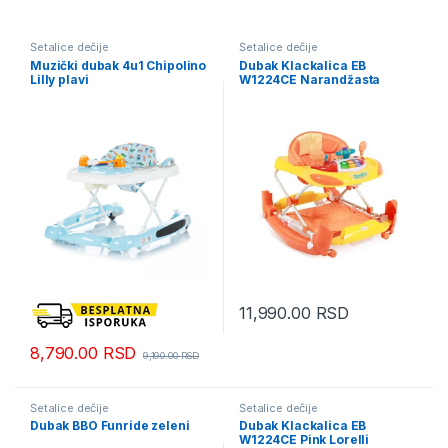
Šetalice dečije
Šetalice dečije
Muzički dubak 4u1 Chipolino
Dubak Klackalica EB
Lilly plavi
W1224CE Narandžasta
Lorelli
11,990.00
RSD
8,790.00
RSD
9,190.00
RSD
Šetalice dečije
Šetalice dečije
Dubak BBO Funride zeleni
Dubak Klackalica EB
W1224CE Pink Lorelli