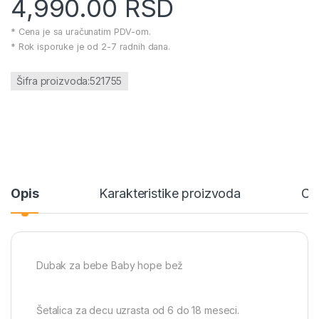
4,990.00
RSD
* Cena je sa uračunatim PDV-om.
* Rok isporuke je od 2-7 radnih dana.
Šifra proizvoda:521755
Opis
Karakteristike proizvoda
Ce
Dubak za bebe Baby hope bež
Šetalica za decu uzrasta od 6 do 18 meseci.