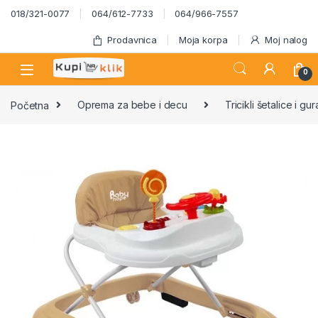
Skip to navigation
Skip to content
018/321-0077
064/612-7733
064/966-7557
Prodavnica
Moja korpa
Moj nalog
0
Početna
Oprema za bebe i decu
Tricikli šetalice i gur