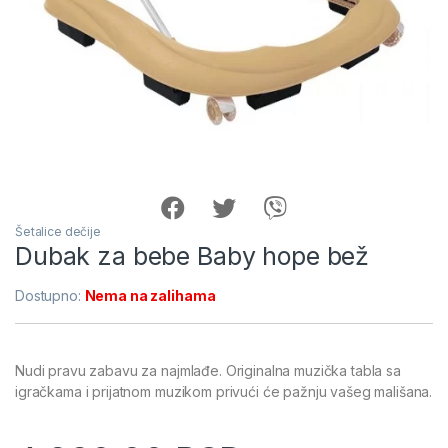
Šetalice dečije
Dubak za bebe Baby hope bež
Dostupno:
Nema na zalihama
Nudi pravu zabavu za najmlađe. Originalna muzička tabla sa
igračkama i prijatnom muzikom privući će pažnju vašeg mališana.