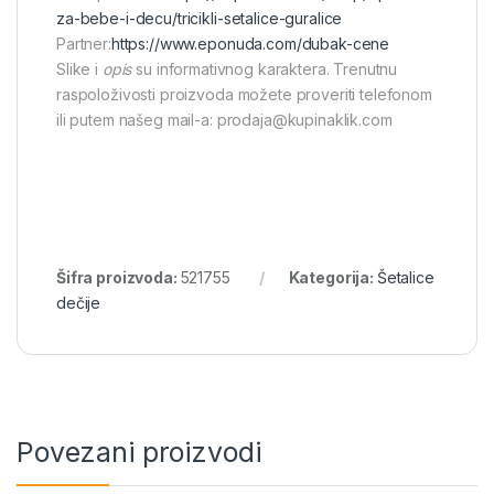
za-bebe-i-decu/tricikli-setalice-guralice
Partner:
https://www.eponuda.com/dubak-cene
Slike i
opis
su informativnog karaktera. Trenutnu
raspoloživosti proizvoda možete proveriti telefonom
ili putem našeg mail-a: prodaja@kupinaklik.com
Šifra proizvoda:
521755
Kategorija:
Šetalice
dečije
Povezani proizvodi