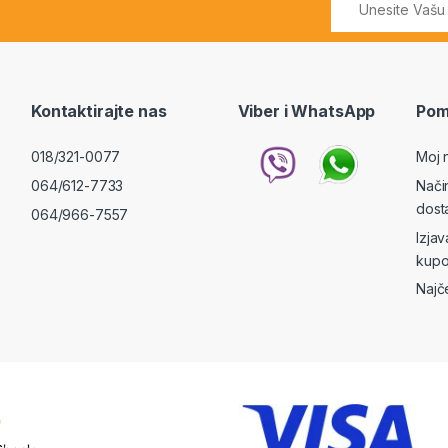
Kontaktirajte nas
Viber i WhatsApp
Pom
018/321-0077
Moj 
064/612-7733
Nači
dost
064/966-7557
Izja
kupo
Najč