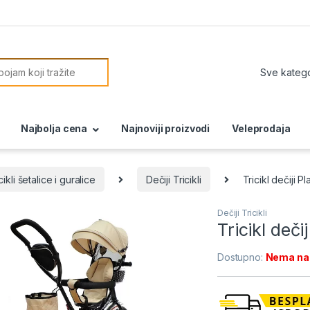
or:
Najbolja cena
Najnoviji proizvodi
Veleprodaja
cikli šetalice i guralice
Dečiji Tricikli
Tricikl dečiji 
Dečiji Tricikli
Tricikl deč
Dostupno:
Nema na