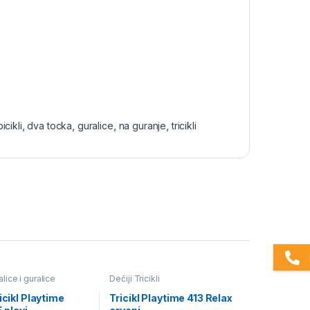
bicikli
,
dva tocka
,
guralice
,
na guranje
,
tricikli
talice i guralice
Dečiji Tricikli
ricikl Playtime
Tricikl Playtime 413 Relax