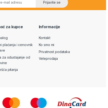
Prijavite se
oć za kupce
Informacije
nalog
Kontakt
ni plaćanja i cenovnik
Ko smo mi
ave
Privatnost podataka
va za odustajanje od
Veleprodaja
vine
ešća pitanja