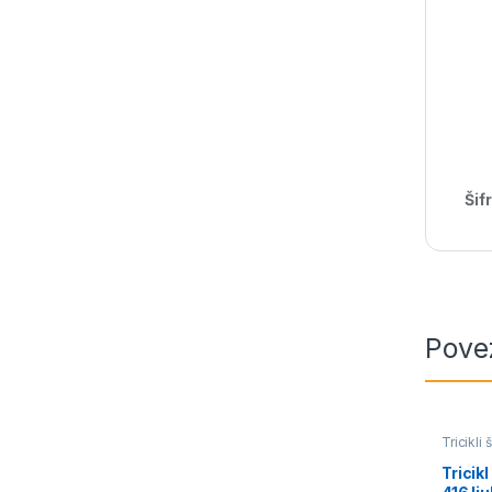
Šif
Pove
Tricikli 
Tricikl