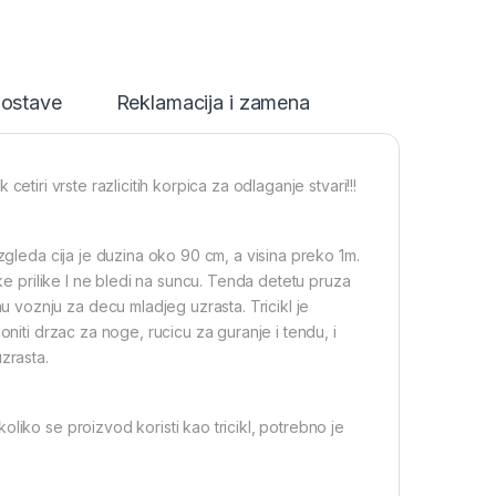
dostave
Reklamacija i zamena
k cetiri vrste razlicitih korpica za odlaganje stvari!!!
zgleda cija je duzina oko 90 cm, a visina preko 1m.
ske prilike I ne bledi na suncu. Tenda detetu pruza
voznju za decu mladjeg uzrasta. Tricikl je
oniti drzac za noge, rucicu za guranje i tendu, i
zrasta.
liko se proizvod koristi kao tricikl, potrebno je