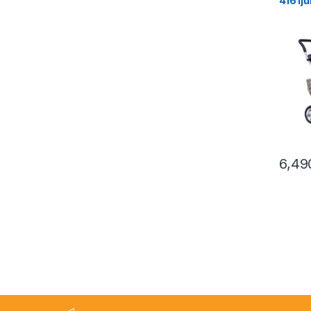
416 lj
6,49