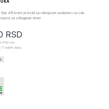
e Star 416 krem je tricikl sa rotirajucim sedistem i sa cak
h korpica za odlaganje stvari
00
RSD
im PDV-om.
-7 radnih dana.
6k