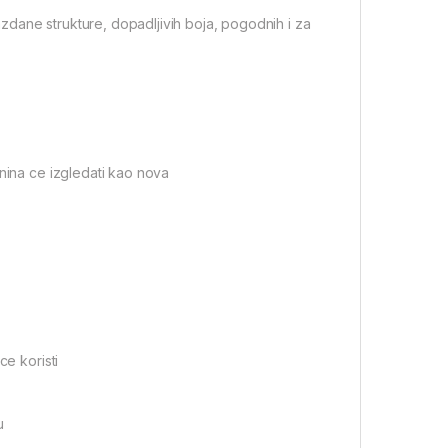
dane strukture, dopadljivih boja, pogodnih i za
nina ce izgledati kao nova
e koristi
u