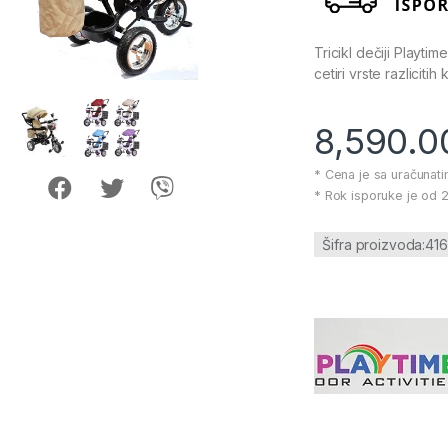
Tricikl dečiji Playtim
cetiri vrste razliciti
8,590.
* Cena je sa uračunat
* Rok isporuke je od 2
Šifra proizvoda:41