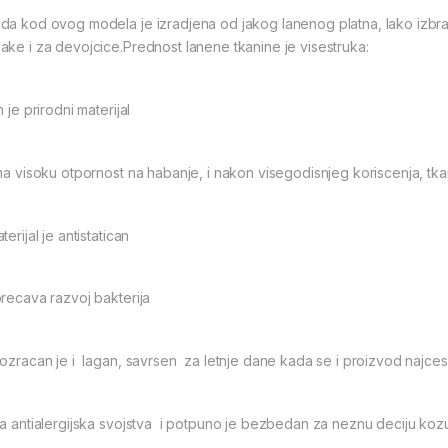
da kod ovog modela je izradjena od jakog lanenog platna, lako izbraz
ake i za devojcice.Prednost lanene tkanine je visestruka:
n je prirodni materijal
ma visoku otpornost na habanje, i nakon visegodisnjeg koriscenja, tka
terijal je antistatican
precava razvoj bakterija
rozracan je i lagan, savrsen za letnje dane kada se i proizvod najcesc
ma antialergijska svojstva i potpuno je bezbedan za neznu deciju koz