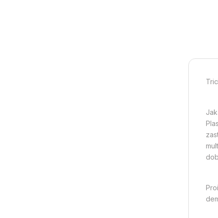
Tric
Jak
Pla
zas
mul
dob
Pro
demo