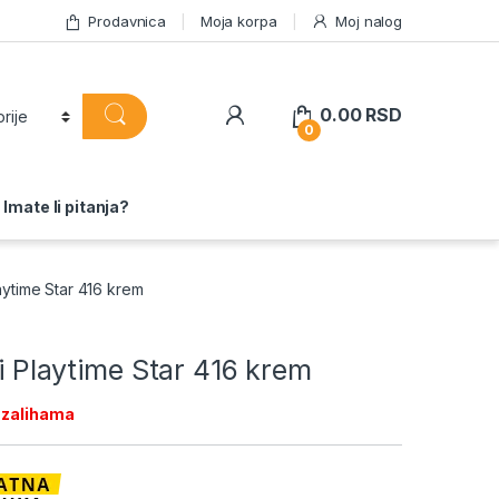
Prodavnica
Moja korpa
Moj nalog
0.00
RSD
0
Imate li pitanja?
Playtime Star 416 krem
iji Playtime Star 416 krem
 zalihama