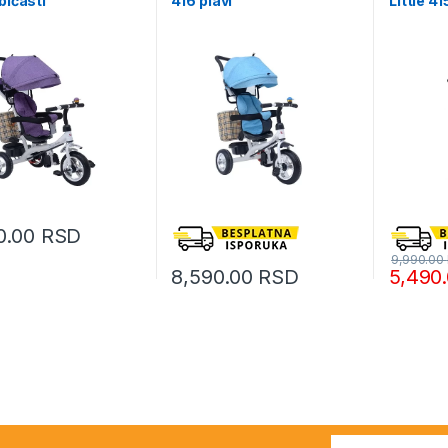
ubičasti
416 plavi
Little 41
0.00
RSD
9,990.00
8,590.00
RSD
5,490