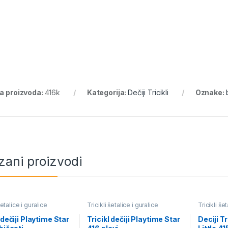
ra proizvoda:
416k
Kategorija:
Dečiji Tricikli
Oznake:
zani proizvodi
šetalice i guralice
Tricikli šetalice i guralice
Tricikli še
 dečiji Playtime Star
Tricikl dečiji Playtime Star
Deciji T