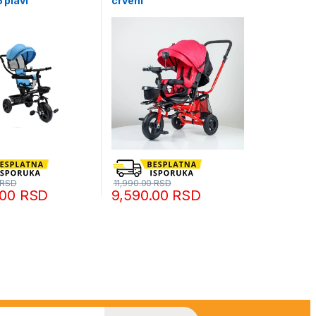
5 plavi
crveni
RSD
11,990.00
RSD
.00
RSD
9,590.00
RSD