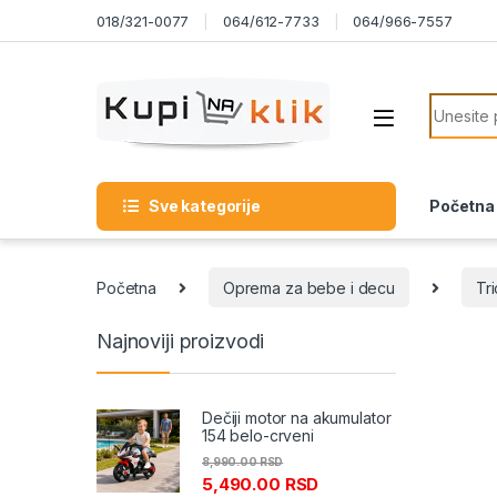
Skip to navigation
Skip to content
018/321-0077
064/612-7733
064/966-7557
Search f
Sve kategorije
Početna
Početna
Oprema za bebe i decu
Tri
Najnoviji proizvodi
Dečiji motor na akumulator
154 belo-crveni
8,990.00
RSD
5,490.00
RSD