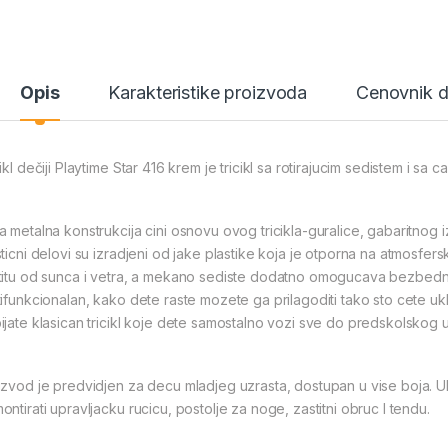
Opis
Karakteristike proizvoda
Cenovnik 
ikl dečiji Playtime Star 416 krem je tricikl sa rotirajucim sedistem i sa ca
a metalna konstrukcija cini osnovu ovog tricikla-guralice, gabaritnog i
sticni delovi su izradjeni od jake plastike koja je otporna na atmosfer
titu od sunca i vetra, a mekano sediste dodatno omogucava bezbednu 
tifunkcionalan, kako dete raste mozete ga prilagoditi tako sto cete ukl
ijate klasican tricikl koje dete samostalno vozi sve do predskolskog u
izvod je predvidjen za decu mladjeg uzrasta, dostupan u vise boja. Uko
ntirati upravljacku rucicu, postolje za noge, zastitni obruc I tendu.