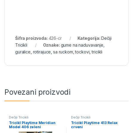
Šifra proizvoda:
426-cr
Kategorija:
Dečiji
Tricikli
Oznake:
gume na naduvavanje
,
guralice
,
rotirajuce
,
sa ruckom
,
tockovi
,
tricikli
Povezani proizvodi
Dečiji Tricikli
Dečiji Tricikli
Tricikl Playtime Meridian
Tricikl Playtime 413 Relax
Model 406 zeleni
crveni