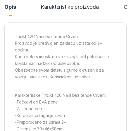
Opis
Karakteristike proizvoda
Ce
Tricikl 426 Nani bez tende Crveni
Proizvod je predvidjen za decu uzrasta od 2+
godina.
Kada dete samostalno vozi svoj tricikl potreban je
konstantan nadzor odrasle osobe.
Obezbedite svom detetu sigurno okruzenje za
voznju, vidi vise u Korisnickom uputstvu.
Karakteristike Tricikl 426 Nani bez tende Crveni:
-Točkovi od EVA pene
-Za jedno dete
-Korpa za odlaganje stvari
-Preporučeno za uzrast 2+
-Dimenzije: 70x46x58cm