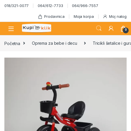
Skip to navigation
Skip to content
018/321-0077
064/612-7733
064/966-7557
Prodavnica
Moja korpa
Moj nalog
0
Početna
Oprema za bebe i decu
Tricikli šetalice i gur