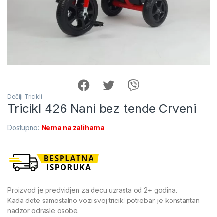
Dečiji Tricikli
Tricikl 426 Nani bez tende Crveni
Dostupno:
Nema na zalihama
Proizvod je predvidjen za decu uzrasta od 2+ godina.
Kada dete samostalno vozi svoj tricikl potreban je konstantan
nadzor odrasle osobe.