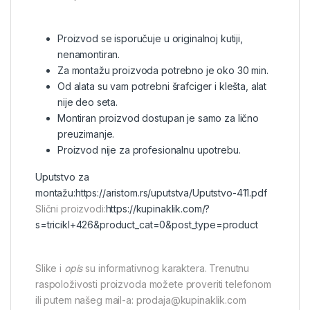
Proizvod se isporučuje u originalnoj kutiji,
nenamontiran.
Za montažu proizvoda potrebno je oko 30 min.
Od alata su vam potrebni šrafciger i klešta, alat
nije deo seta.
Montiran proizvod dostupan je samo za lično
preuzimanje.
Proizvod nije za profesionalnu upotrebu.
Uputstvo za
montažu:
https://aristom.rs/uputstva/Uputstvo-411.pdf
Slični proizvodi:
https://kupinaklik.com/?
s=tricikl+426&product_cat=0&post_type=product
Slike i
opis
su informativnog karaktera. Trenutnu
raspoloživosti proizvoda možete proveriti telefonom
ili putem našeg mail-a: prodaja@kupinaklik.com