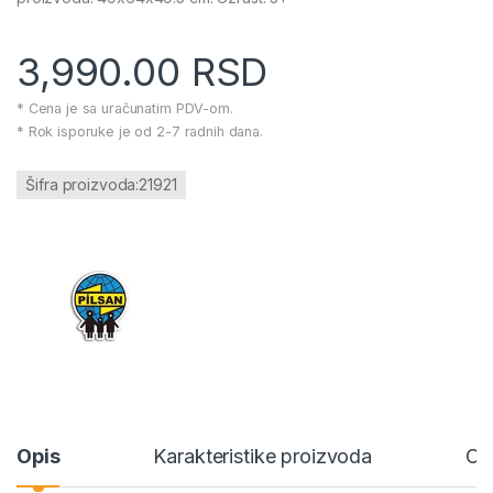
3,990.00
RSD
* Cena je sa uračunatim PDV-om.
* Rok isporuke je od 2-7 radnih dana.
Šifra proizvoda:21921
Opis
Karakteristike proizvoda
Ce