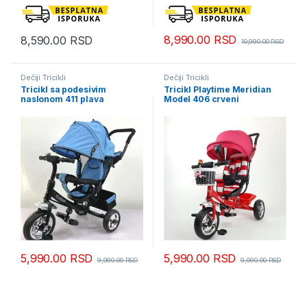
8,990.00
RSD
8,590.00
RSD
10,990.00
RSD
Dečiji Tricikli
Dečiji Tricikli
Tricikl sa podesivim
Tricikl Playtime Meridian
naslonom 411 plava
Model 406 crveni
5,990.00
RSD
5,990.00
RSD
9,990.00
RSD
9,990.00
RSD