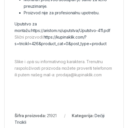
preuzimanje.
Proizvod nije za profesionalnu upotrebu.
Uputstvo za
montažu:
https://aristom.rs/uputstva/Uputstvo-411.pdf
Slični proizvodi:
https://kupinaklik.com/?
s=tricikl+426&product_cat=0&post_type=product
Slike i
opis
su informativnog karaktera. Trenutnu
raspoloživosti proizvoda možete proveriti telefonom
ili putem našeg mail-a: prodaja@kupinaklik.com
Šifra proizvoda:
21921
Kategorija:
Dečiji
Tricikli