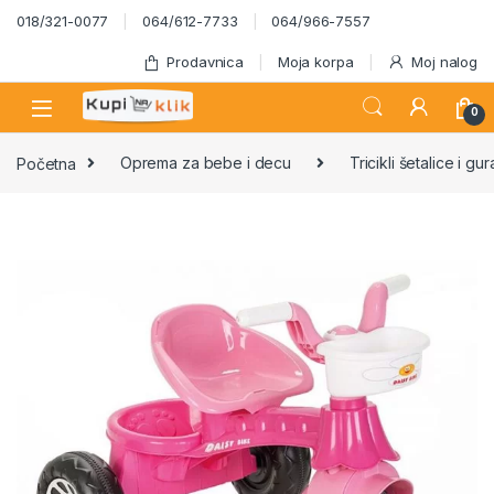
Skip to navigation
Skip to content
018/321-0077
064/612-7733
064/966-7557
Prodavnica
Moja korpa
Moj nalog
0
Početna
Oprema za bebe i decu
Tricikli šetalice i gur