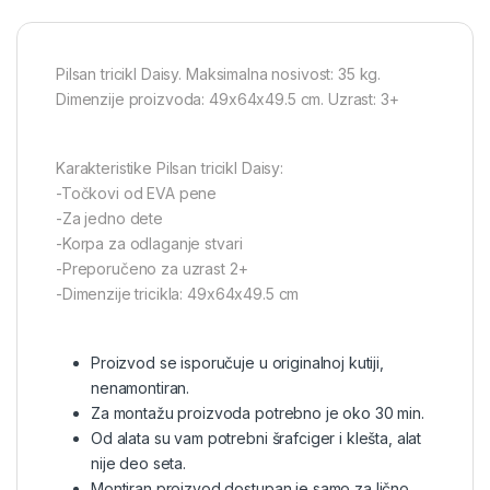
Pilsan tricikl Daisy. Maksimalna nosivost: 35 kg.
Dimenzije proizvoda: 49x64x49.5 cm. Uzrast: 3+
Karakteristike Pilsan tricikl Daisy:
-Točkovi od EVA pene
-Za jedno dete
-Korpa za odlaganje stvari
-Preporučeno za uzrast 2+
-Dimenzije tricikla: 49x64x49.5 cm
Proizvod se isporučuje u originalnoj kutiji,
nenamontiran.
Za montažu proizvoda potrebno je oko 30 min.
Od alata su vam potrebni šrafciger i klešta, alat
nije deo seta.
Montiran proizvod dostupan je samo za lično