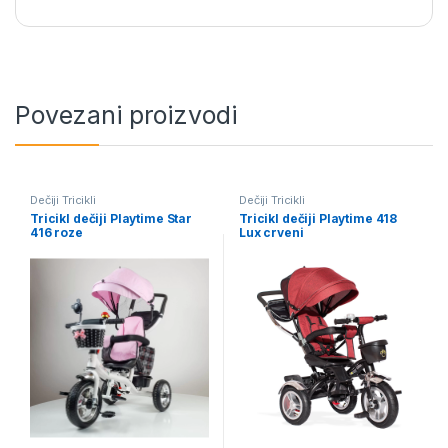
Povezani proizvodi
Dečiji Tricikli
Dečiji Tricikli
Tricikl dečiji Playtime Star
Tricikl dečiji Playtime 418
416 roze
Lux crveni