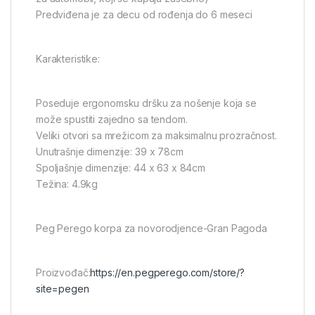
Predviđena je za decu od rođenja do 6 meseci
Karakteristike:
Poseduje ergonomsku dršku za nošenje koja se
može spustiti zajedno sa tendom.
Veliki otvori sa mrežicom za maksimalnu prozračnost.
Unutrašnje dimenzije: 39 x 78cm
Spoljašnje dimenzije: 44 x 63 x 84cm
Težina: 4.9kg
Peg Perego korpa za novorodjence-Gran Pagoda
Proizvođač:
https://en.pegperego.com/store/?
site=pegen