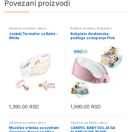
Povezani proizvodi
Oprema za bebe i decu
Kadice za bebe
,
Kupanje i
povijanje
,
Oprema za bebe i
Jastuk/Termofor za Bebe –
BabyJem Anatomska
decu
White
podloga za kupanje Pink
1,390.00
RSD
1,990.00
RSD
Oprema za bebe i decu
Oprema za bebe i decu
Muzička vrteška sa svetlom
CANPOL BABY SOLJA SA
Chipolino Sweet giraffes
SLAMCICOM 400ML