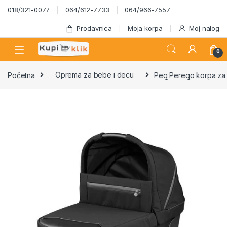
Skip to navigation
Skip to content
018/321-0077
064/612-7733
064/966-7557
Prodavnica
Moja korpa
Moj nalog
0
Početna
Oprema za bebe i decu
Peg Perego korpa za