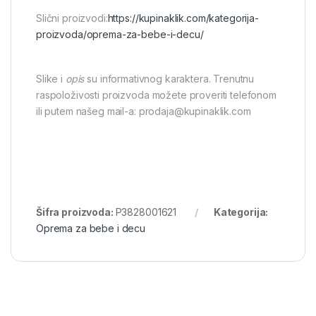
Slični proizvodi:
https://kupinaklik.com/kategorija-
proizvoda/oprema-za-bebe-i-decu/
Slike i
opis
su informativnog karaktera. Trenutnu
raspoloživosti proizvoda možete proveriti telefonom
ili putem našeg mail-a: prodaja@kupinaklik.com
Šifra proizvoda:
P3828001621
Kategorija:
Oprema za bebe i decu