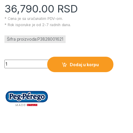
36,790.00
RSD
* Cena je sa uračunatim PDV-om.
* Rok isporuke je od 2-7 radnih dana.
Šifra proizvoda:P3828001621
Peg Perego korpa za novorodjence-Gran Pagoda količina
Dodaj u korpu