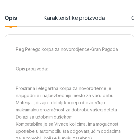
Opis
Karakteristike proizvoda
Oc
Peg Perego korpa za novorodjence-Gran Pagoda
Opis proizvoda:
Prostrana i elegantna korpa za novorođenče je
najugodnije i najbezbednije mesto za vašu bebu.
Materijali, dizajn i detalji korpep obezbeđuju
maksimalnu prozračnost za dobrobit vašeg deteta.
Dolazi sa udobnim dušekom.
Kompatabilna je sa Vivace kolicima, ima mogućnost
upotrebe u automobilu (sa odgovarajućim dodacima
za automobil, koji se kupuju zasebno)