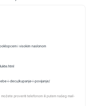
 poklopcem i visokim naslonom
ukte.html
bebe-i-decu/kupanje-i-povijanje/
 možete proveriti telefonom ili putem našeg mail-