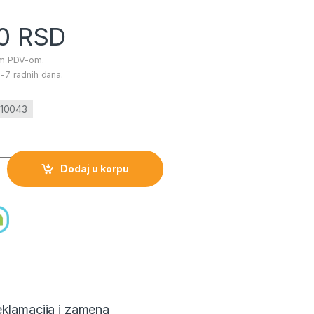
00
RSD
im PDV-om.
-7 radnih dana.
-10043
y GREY količina
Dodaj u korpu
klamacija i zamena