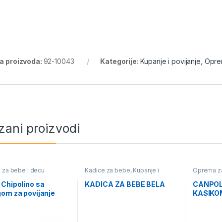
ra proizvoda:
92-10043
Kategorije:
Kupanje i povijanje
,
Opre
zani proizvodi
za bebe i decu
Kadice za bebe
,
Kupanje i
Oprema za
povijanje
,
Oprema za bebe i
decu
Chipolino sa
KADICA ZA BEBE BELA
CANPOL
om za povijanje
KASIKO