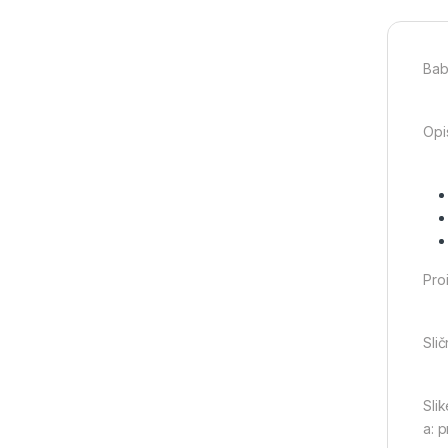
Bab
Opi
Pro
Slič
Slik
a: 