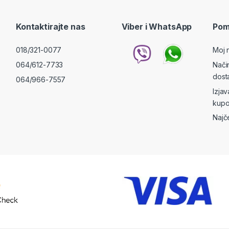
Kontaktirajte nas
Viber i WhatsApp
Pom
018/321-0077
Moj 
064/612-7733
Nači
dost
064/966-7557
Izja
kupo
Najč