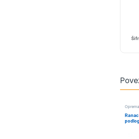
Šif
Pove
Oprema 
Ranac 
podlog