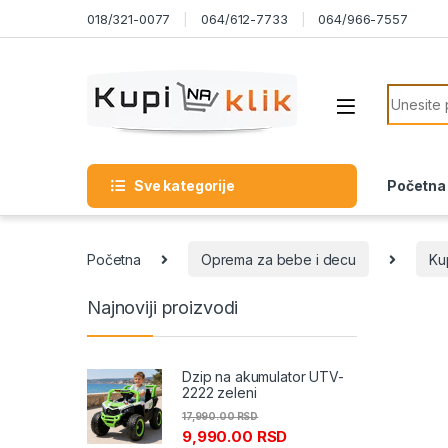
Skip to navigation
Skip to content
018/321-0077
064/612-7733
064/966-7557
Search f
Sve kategorije
Početna
Početna
Oprema za bebe i decu
Ku
Najnoviji proizvodi
Dzip na akumulator UTV-
2222 zeleni
17,990.00
RSD
9,990.00
RSD