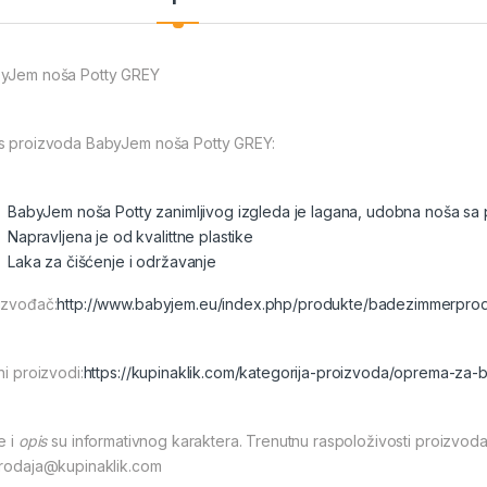
yJem noša Potty GREY
s proizvoda BabyJem noša Potty GREY:
BabyJem noša Potty zanimljivog izgleda je lagana, udobna noša sa
Napravljena je od kvalittne plastike
Laka za čišćenje i održavanje
izvođač:
http://www.babyjem.eu/index.php/produkte/badezimmerprod
ni proizvodi:
https://kupinaklik.com/kategorija-proizvoda/oprema-za-
e i
opis
su informativnog karaktera. Trenutnu raspoloživosti proizvoda
prodaja@kupinaklik.com