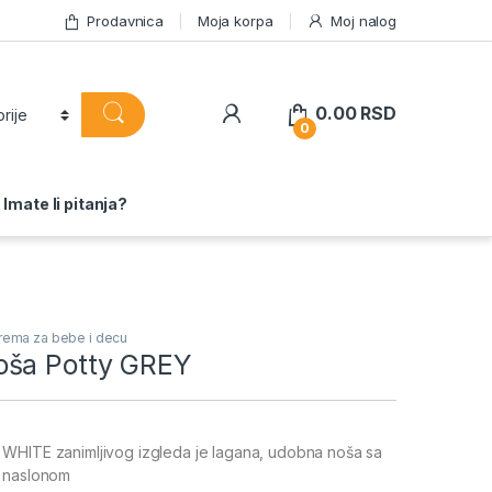
Prodavnica
Moja korpa
Moj nalog
0.00
RSD
0
Imate li pitanja?
ema za bebe i decu
oša Potty GREY
WHITE zanimljivog izgleda je lagana, udobna noša sa
m naslonom