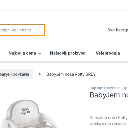
or:
Najbolja cena
Najnoviji proizvodi
Veleprodaja
panje i povijanje
BabyJem noša Potty GREY
Kupanje i povijanje
,
Opr
BabyJem n
BabyJem noša Potty 
poklopcem i visoki