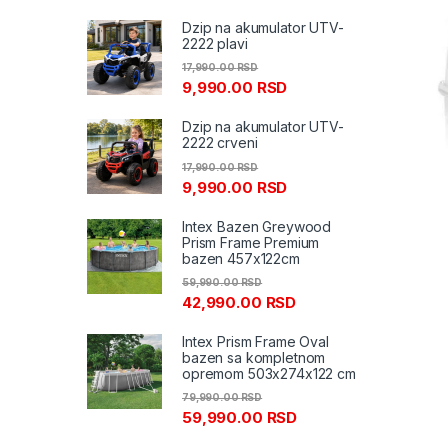
Dzip na akumulator UTV-
2222 plavi
17,990.00
RSD
9,990.00
RSD
Dzip na akumulator UTV-
2222 crveni
17,990.00
RSD
9,990.00
RSD
Intex Bazen Greywood
Prism Frame Premium
bazen 457x122cm
59,990.00
RSD
42,990.00
RSD
Intex Prism Frame Oval
bazen sa kompletnom
opremom 503x274x122 cm
79,990.00
RSD
59,990.00
RSD