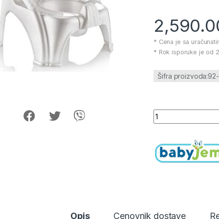
2,590.
* Cena je sa uračunat
* Rok isporuke je od 2
Šifra proizvoda:92
BabyJem noša Pott
Opis
Cenovnik dostave
Re