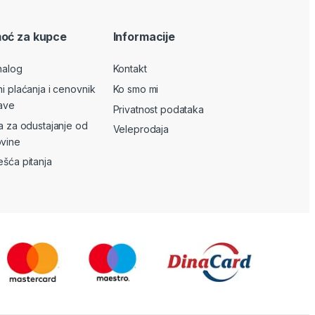
oć za kupce
Informacije
nalog
Kontakt
ni plaćanja i cenovnik
Ko smo mi
ave
Privatnost podataka
va za odustajanje od
Veleprodaja
vine
ešća pitanja