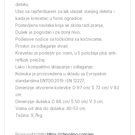
detetu;
Ulaz sa rajsferšlusem za lak ulazak starijeg deteta –
kada je krevetac u formi ogradice;
Postavljena navlaka koja se skida radi pranja;
Dušek je pogodan i za donji nivo;
Podesive nožice sa točkićima sa kočnicama;
Prostor za odlaganje stvari;
Krevetac je podesiv po visini, u 5 položaja plus anti-
reflusk položaj;
Lako i kompaktno sklapanje i odlaganje;
Kolevka je proizvedena u skladu sa Evropskim
standardima EN1130:2019 i EN 12227;
Dimenzije otvorene kolevke: D 97 cm/ Š 72 cm/ V 83
cm;
Dimenzije dušeka: D 88 cm/ Š 50 cm/ V 3 cm;
Visina od dna do dušeka: 40-53 cm;
Težina: 9,7kg.
Proizvođač:http:
https://chipolino.com/en