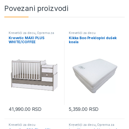
Povezani proizvodi
Krevetići za decu
,
Oprema za
Krevetići za decu
bebe i decu
Krevetic MAXI PLUS
Kikka Boo Preklopivi dušek
WHITE/COFFEE
koala
41,990.00
RSD
5,359.00
RSD
Krevetići za decu
Krevetići za decu
,
Oprema za
bebe i decu