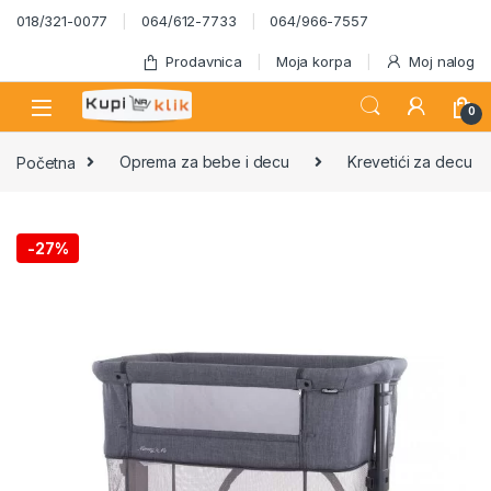
Skip to navigation
Skip to content
018/321-0077
064/612-7733
064/966-7557
Prodavnica
Moja korpa
Moj nalog
0
Početna
Oprema za bebe i decu
Krevetići za decu
-
27%