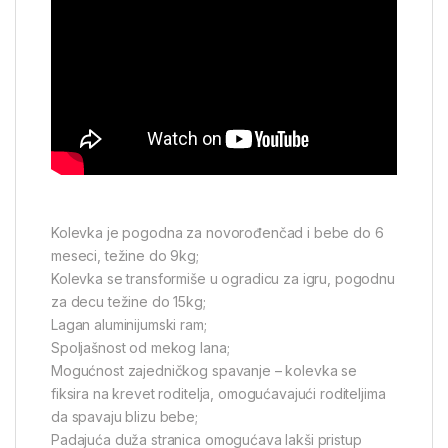
Kolevka je pogodna za novorođenčad i bebe do 6
meseci, težine do 9kg;
Kolevka se transformiše u ogradicu za igru, pogodnu
za decu težine do 15kg;
Lagan aluminijumski ram;
Spoljašnost od mekog lana;
Mogućnost zajedničkog spavanje – kolevka se
fiksira na krevet roditelja, omogućavajući roditeljima
da spavaju blizu bebe;
Padajuća duža stranica omogućava lakši pristup