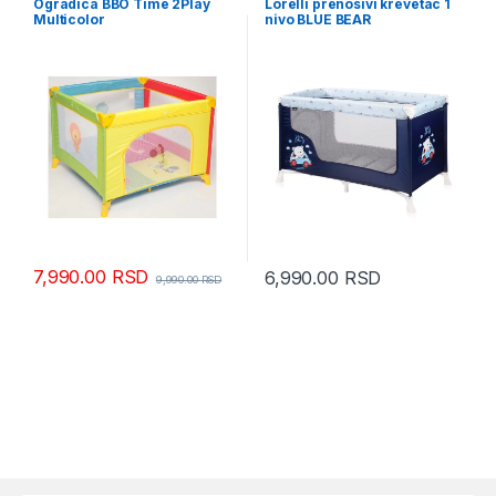
Ogradica BBO Time 2Play
Lorelli prenosivi krevetac 1
Multicolor
nivo BLUE BEAR
7,990.00
RSD
6,990.00
RSD
9,990.00
RSD