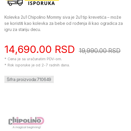
Kolevka 2u1 Chipolino Mommy siva je 2u1 tip krevetića – može
se koristiti kao kolevka za bebe od rođenja ili kao ogradica za
igru za stariju decu.
14,690.00
RSD
19,990.00
RSD
* Cena je sa uračunatim PDV-om.
* Rok isporuke je od 2-7 radnih dana.
Šifra proizvoda:710649