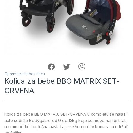
Oprema za bebe i decu
Kolica za bebe BBO MATRIX SET-
CRVENA
Kolica za bebe BBO MATRIX SET-CRVENA u kompletu se nalazi i
auto sedište Bodyguard od 0 do 13kg koje se može namontirati
na ram od kolica, kišna navlaka, mrežica protiv komaraca i držač
za flašicu