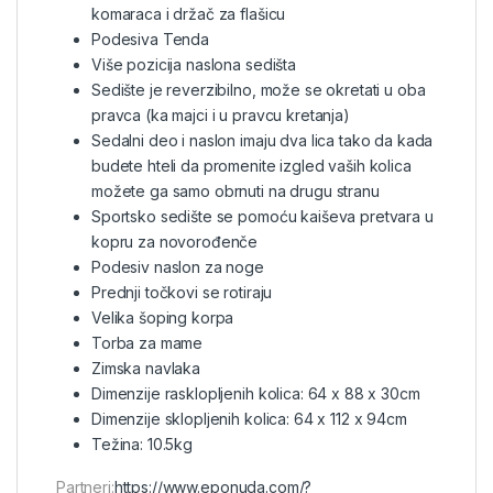
komaraca i držač za flašicu
Podesiva Tenda
Više pozicija naslona sedišta
Sedište je reverzibilno, može se okretati u oba
pravca (ka majci i u pravcu kretanja)
Sedalni deo i naslon imaju dva lica tako da kada
budete hteli da promenite izgled vaših kolica
možete ga samo obrnuti na drugu stranu
Sportsko sedište se pomoću kaiševa pretvara u
kopru za novorođenče
Podesiv naslon za noge
Prednji točkovi se rotiraju
Velika šoping korpa
Torba za mame
Zimska navlaka
Dimenzije rasklopljenih kolica: 64 x 88 x 30cm
Dimenzije sklopljenih kolica: 64 x 112 x 94cm
Težina: 10.5kg
Partneri:
https://www.eponuda.com/?