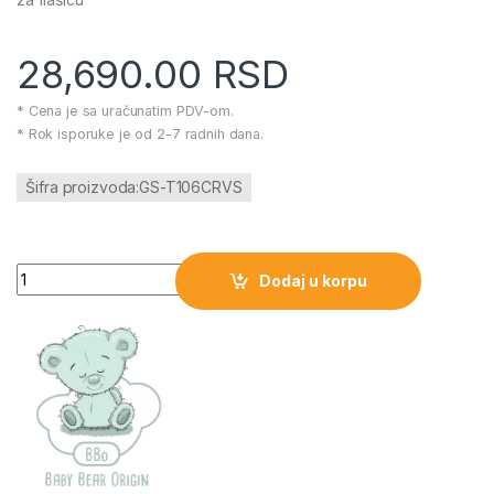
28,690.00
RSD
* Cena je sa uračunatim PDV-om.
* Rok isporuke je od 2-7 radnih dana.
Šifra proizvoda:GS-T106CRVS
Kolica za bebe BBO MATRIX SET-CRVENA količina
Dodaj u korpu