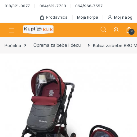
Skip to navigation
Skip to content
018/321-0077
064/612-7733
064/966-7557
Prodavnica
Moja korpa
Moj nalog
0
Početna
Oprema za bebe i decu
Kolica za bebe BBO