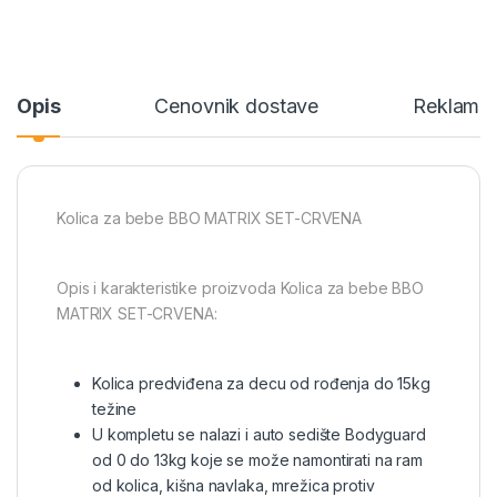
Opis
Cenovnik dostave
Reklamac
Kolica za bebe BBO MATRIX SET-CRVENA
Opis i karakteristike proizvoda Kolica za bebe BBO
MATRIX SET-CRVENA:
Kolica predviđena za decu od rođenja do 15kg
težine
U kompletu se nalazi i auto sedište Bodyguard
od 0 do 13kg koje se može namontirati na ram
od kolica, kišna navlaka, mrežica protiv