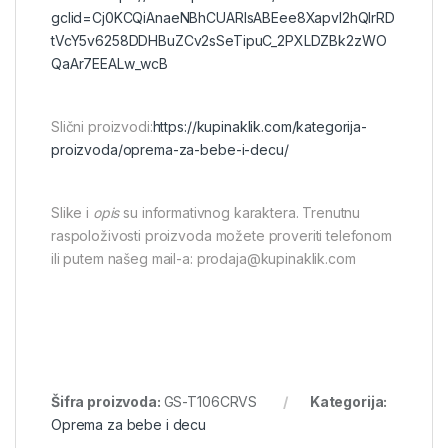
gclid=Cj0KCQiAnaeNBhCUARIsABEee8Xapvl2hQlrRD
tVcY5v6258DDHBuZCv2sSeTipuC_2PXLDZBk2zWO
QaAr7EEALw_wcB
Slični proizvodi:
https://kupinaklik.com/kategorija-
proizvoda/oprema-za-bebe-i-decu/
Slike i
opis
su informativnog karaktera. Trenutnu
raspoloživosti proizvoda možete proveriti telefonom
ili putem našeg mail-a: prodaja@kupinaklik.com
Šifra proizvoda:
GS-T106CRVS
Kategorija:
Oprema za bebe i decu