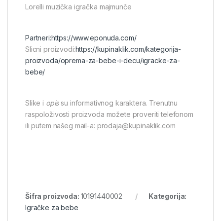
Lorelli muzička igračka majmunče
Partneri:
https://www.eponuda.com/
Slicni proizvodi:
https://kupinaklik.com/kategorija-
proizvoda/oprema-za-bebe-i-decu/igracke-za-
bebe/
Slike i
opis
su informativnog karaktera. Trenutnu
raspoloživosti proizvoda možete proveriti telefonom
ili putem našeg mail-a: prodaja@kupinaklik.com
Šifra proizvoda:
10191440002
Kategorija:
Igračke za bebe