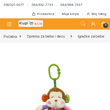
Skip to navigation
Skip to content
018/321-0077
064/612-7733
064/966-7557
Prodavnica
Moja korpa
Moj nalog
0
Početna
Oprema za bebe i decu
Igračke za bebe