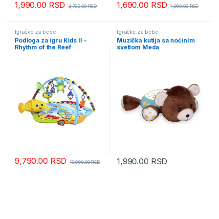
1,990.00
RSD
1,690.00
RSD
2,790.00
RSD
1,990.00
RSD
Igračke za bebe
Igračke za bebe
Podloga za igru Kids II –
Muzička kutija sa noćinim
Rhythm of the Reef
svetlom Meda
9,790.00
RSD
1,990.00
RSD
10,990.00
RSD