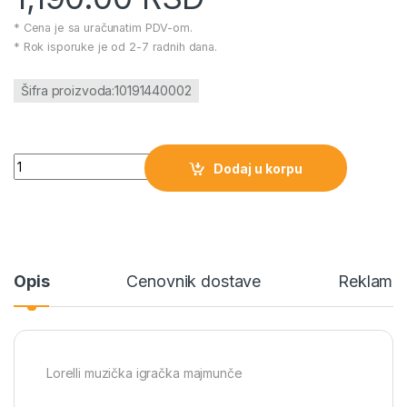
* Cena je sa uračunatim PDV-om.
* Rok isporuke je od 2-7 radnih dana.
Šifra proizvoda:10191440002
Lorelli muzička igračka majmunče količina
Dodaj u korpu
Opis
Cenovnik dostave
Reklamac
Lorelli muzička igračka majmunče