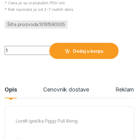
* Cena je sa uračunatim PDV-om.
* Rok isporuke je od 2-7 radnih dana.
Šifra proizvoda:10191590005
Lorelli igračka Piggy Pull Along količina
Dodaj u korpu
Opis
Cenovnik dostave
Reklamac
Lorelli igračka Piggy Pull Along