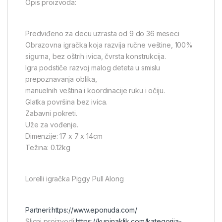
Opis proizvoda:
Predviđeno za decu uzrasta od 9 do 36 meseci
Obrazovna igračka koja razvija ručne veštine, 100%
sigurna, bez oštrih ivica, čvrsta konstrukcija.
Igra podstiče razvoj malog deteta u smislu
prepoznavanja oblika,
manuelnih veština i koordinacije ruku i očiju.
Glatka površina bez ivica.
Zabavni pokreti.
Uže za vođenje.
Dimenzije: 17 x 7 x 14cm
Težina: 0.12kg
Lorelli igračka Piggy Pull Along
Partneri:
https://www.eponuda.com/
Slicni proizvodi:
https://kupinaklik.com/kategorija-