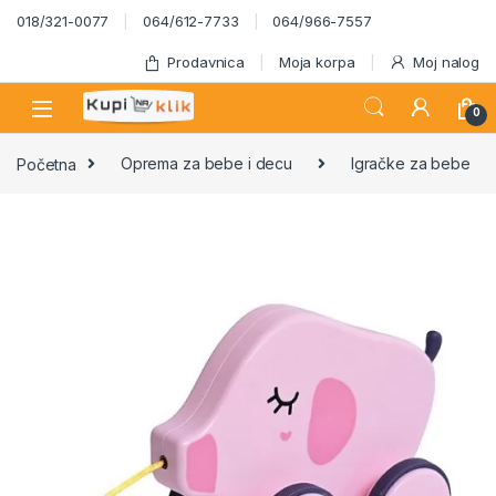
Skip to navigation
Skip to content
018/321-0077
064/612-7733
064/966-7557
Prodavnica
Moja korpa
Moj nalog
0
Početna
Oprema za bebe i decu
Igračke za bebe