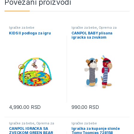
Povezani proizvodi
Igračke za bebe
Igračke za bebe
,
Oprema za
bebe i decu
KIDS II podloga za igru
CANPOL BABY plisana
igracka sa zvukom
4,990.00
RSD
990.00
RSD
Igračke za bebe
,
Oprema za
Igračke za bebe
bebe i decu
,
Oprema za bebe i
CANPOL IGRACKA SA
Igračka za kupanje slonče
decu - mesečna akcija
ZVECKOM GREEN BEAR
Tomy Toomies 728158