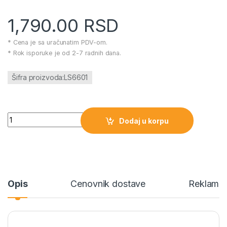
1,790.00
RSD
* Cena je sa uračunatim PDV-om.
* Rok isporuke je od 2-7 radnih dana.
Šifra proizvoda:LS6601
Infunbebe Moji Prvi Bubnjevi ML6601 količina
Dodaj u korpu
Opis
Cenovnik dostave
Reklamac