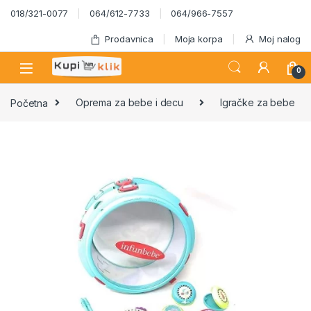
Skip to navigation
Skip to content
018/321-0077
064/612-7733
064/966-7557
Prodavnica
Moja korpa
Moj nalog
0
Početna
Oprema za bebe i decu
Igračke za bebe