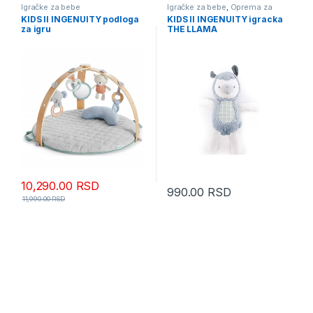
Igračke za bebe
Igračke za bebe
,
Oprema za
bebe i decu
KIDS II INGENUITY podloga
KIDS II INGENUITY igracka
za igru
THE LLAMA
10,290.00
RSD
990.00
RSD
11,990.00
RSD