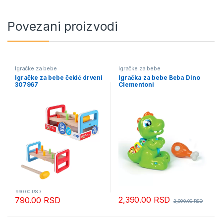
Povezani proizvodi
Igračke za bebe
Igračke za bebe
Igračke za bebe čekić drveni
Igračka za bebe Beba Dino
307967
Clementoni
990.00
RSD
2,390.00
RSD
790.00
RSD
2,990.00
RSD