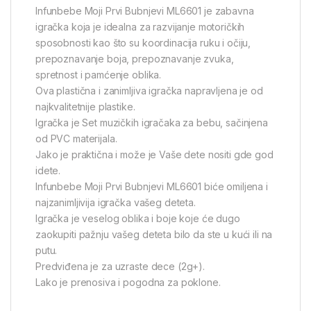
Infunbebe Moji Prvi Bubnjevi ML6601 je zabavna
igračka koja je idealna za razvijanje motoričkih
sposobnosti kao što su koordinacija ruku i očiju,
prepoznavanje boja, prepoznavanje zvuka,
spretnost i pamćenje oblika.
Ova plastična i zanimljiva igračka napravljena je od
najkvalitetnije plastike.
Igračka je Set muzičkih igračaka za bebu, sačinjena
od PVC materijala.
Jako je praktična i može je Vaše dete nositi gde god
idete.
Infunbebe Moji Prvi Bubnjevi ML6601 biće omiljena i
najzanimljivija igračka vašeg deteta.
Igračka je veselog oblika i boje koje će dugo
zaokupiti pažnju vašeg deteta bilo da ste u kući ili na
putu.
Predviđena je za uzraste dece (2g+).
Lako je prenosiva i pogodna za poklone.