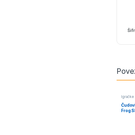
Šif
Pove
Igračke
Čudovi
Frog S