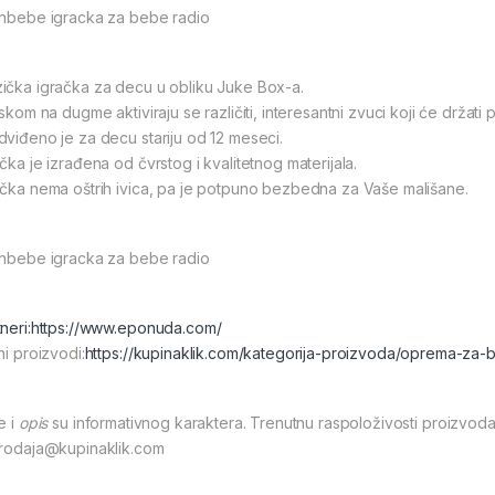
unbebe igracka za bebe radio
ička igračka za decu u obliku Juke Box-a.
iskom na dugme aktiviraju se različiti, interesantni zvuci koji će držat
dviđeno je za decu stariju od 12 meseci.
čka je izrađena od čvrstog i kvalitetnog materijala.
ačka nema oštrih ivica, pa je potpuno bezbedna za Vaše mališane.
unbebe igracka za bebe radio
neri:
https://www.eponuda.com/
ni proizvodi:
https://kupinaklik.com/kategorija-proizvoda/oprema-za
e i
opis
su informativnog karaktera. Trenutnu raspoloživosti proizvoda
prodaja@kupinaklik.com