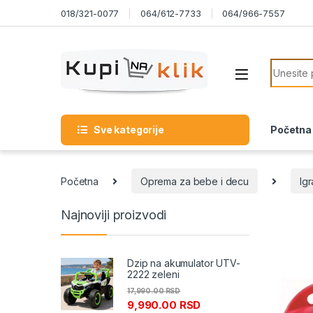
Skip to navigation
Skip to content
018/321-0077
064/612-7733
064/966-7557
Search f
Sve kategorije
Početna
Početna
Oprema za bebe i decu
Ig
Najnoviji proizvodi
Dzip na akumulator UTV-
2222 zeleni
17,990.00
RSD
9,990.00
RSD