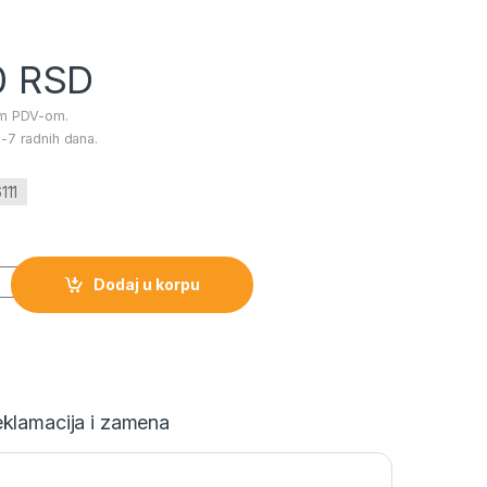
0
RSD
im PDV-om.
-7 radnih dana.
111
a bebe radio količina
Dodaj u korpu
klamacija i zamena