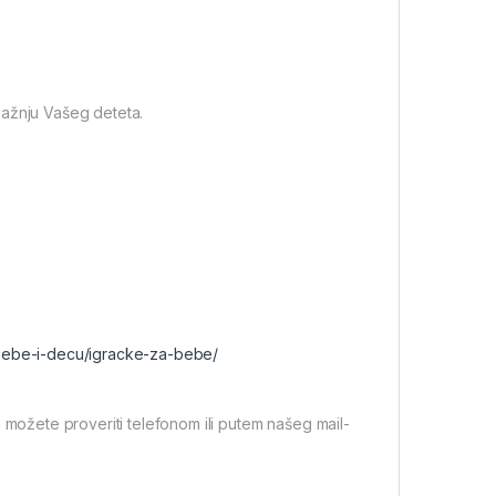
i pažnju Vašeg deteta.
-bebe-i-decu/igracke-za-bebe/
 možete proveriti telefonom ili putem našeg mail-