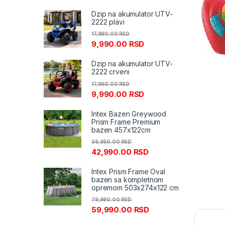
Dzip na akumulator UTV-
2222 plavi
17,990.00
RSD
9,990.00
RSD
Dzip na akumulator UTV-
2222 crveni
17,990.00
RSD
9,990.00
RSD
Intex Bazen Greywood
Prism Frame Premium
bazen 457x122cm
59,990.00
RSD
42,990.00
RSD
Intex Prism Frame Oval
bazen sa kompletnom
opremom 503x274x122 cm
79,990.00
RSD
59,990.00
RSD