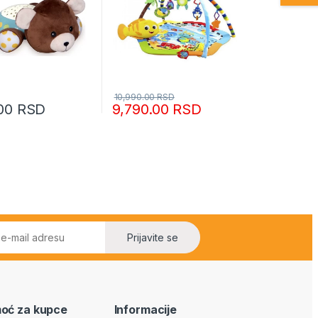
10,990.00
RSD
.00
RSD
9,790.00
RSD
Prijavite se
oć za kupce
Informacije