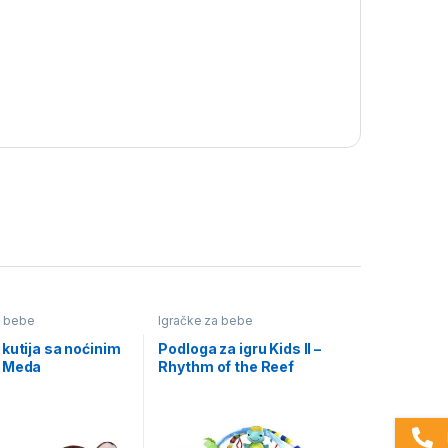
a bebe
Igračke za bebe
kutija sa noćinim
Podloga za igru Kids II –
 Meda
Rhythm of the Reef