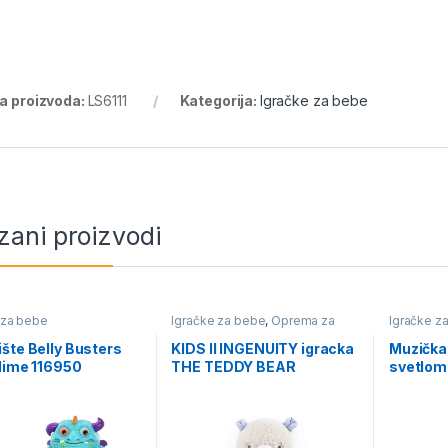
ra proizvoda:
LS6111
Kategorija:
Igračke za bebe
zani proizvodi
 za bebe
Igračke za bebe
,
Oprema za
Igračke z
bebe i decu
šte Belly Busters
KIDS II INGENUITY igracka
Muzička 
lime 116950
THE TEDDY BEAR
svetlom