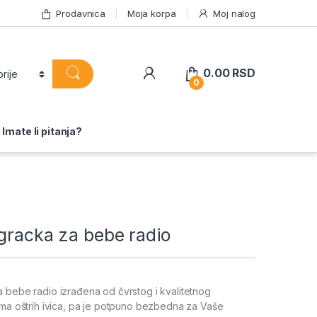
Prodavnica
Moja korpa
Moj nalog
0.00
RSD
0
Imate li pitanja?
gracka za bebe radio
 bebe radio izrađena od čvrstog i kvalitetnog
ema oštrih ivica, pa je potpuno bezbedna za Vaše