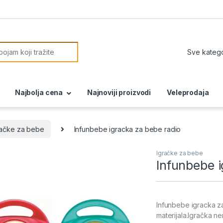
or:
Najbolja cena
Najnoviji proizvodi
Veleprodaja
račke za bebe
Infunbebe igracka za bebe radio
Igračke za bebe
Infunbebe i
Infunbebe igracka za
materijala.Igračka n