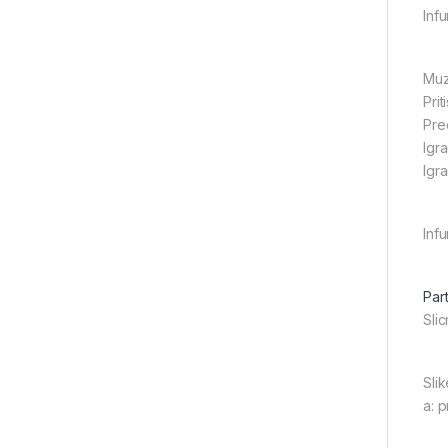
Inf
Muz
Prit
Pre
Igra
Igr
Inf
Part
Slic
Slik
a: 