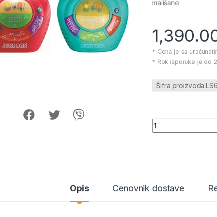
mališane.
1,390.0
* Cena je sa uračunat
* Rok isporuke je od 2
Šifra proizvoda:LS6
Infunbebe igracka z
Opis
Cenovnik dostave
Re