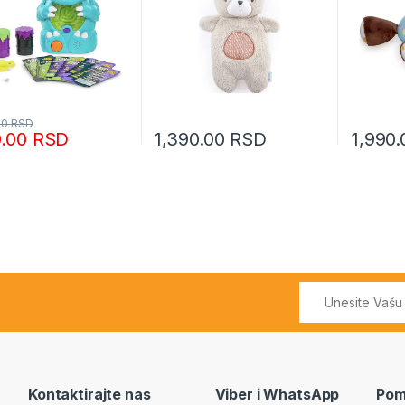
00
RSD
0.00
RSD
1,390.00
RSD
1,990
Kontaktirajte nas
Viber i WhatsApp
Pom