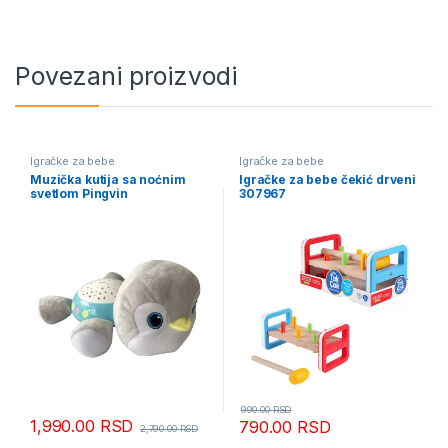
Povezani proizvodi
Igračke za bebe
Igračke za bebe
Muzička kutija sa noćnim
Igračke za bebe čekić drveni
svetlom Pingvin
307967
990.00
RSD
1,990.00
RSD
790.00
RSD
2,790.00
RSD