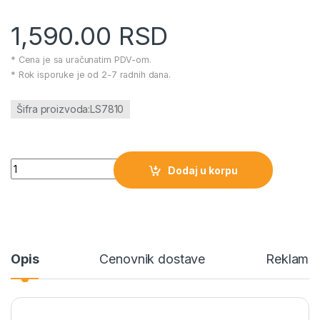
1,590.00
RSD
* Cena je sa uračunatim PDV-om.
* Rok isporuke je od 2-7 radnih dana.
Šifra proizvoda:LS7810
Infunbebe igračka za bebe Mikrofon količina
Dodaj u korpu
Opis
Cenovnik dostave
Reklamac