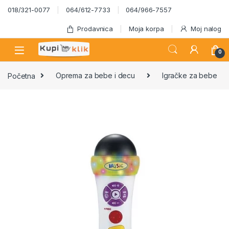
Skip to navigation
Skip to content
018/321-0077
064/612-7733
064/966-7557
Prodavnica
Moja korpa
Moj nalog
0
Početna
Oprema za bebe i decu
Igračke za bebe