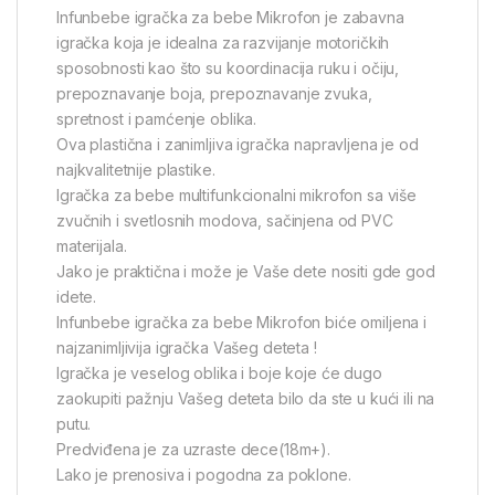
Infunbebe igračka za bebe Mikrofon je zabavna
igračka koja je idealna za razvijanje motoričkih
sposobnosti kao što su koordinacija ruku i očiju,
prepoznavanje boja, prepoznavanje zvuka,
spretnost i pamćenje oblika.
Ova plastična i zanimljiva igračka napravljena je od
najkvalitetnije plastike.
Igračka za bebe multifunkcionalni mikrofon sa više
zvučnih i svetlosnih modova, sačinjena od PVC
materijala.
Jako je praktična i može je Vaše dete nositi gde god
idete.
Infunbebe igračka za bebe Mikrofon biće omiljena i
najzanimljivija igračka Vašeg deteta !
Igračka je veselog oblika i boje koje će dugo
zaokupiti pažnju Vašeg deteta bilo da ste u kući ili na
putu.
Predviđena je za uzraste dece(18m+).
Lako je prenosiva i pogodna za poklone.