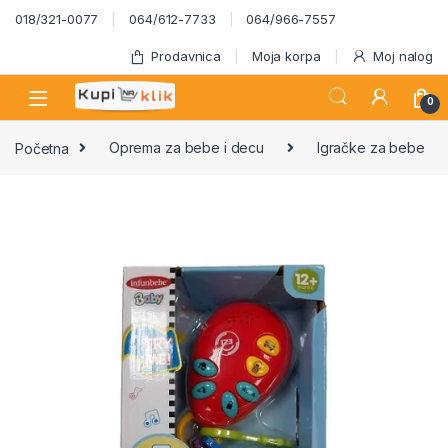
Skip to navigation
Skip to content
018/321-0077
064/612-7733
064/966-7557
Prodavnica
Moja korpa
Moj nalog
0
Početna
Oprema za bebe i decu
Igračke za bebe