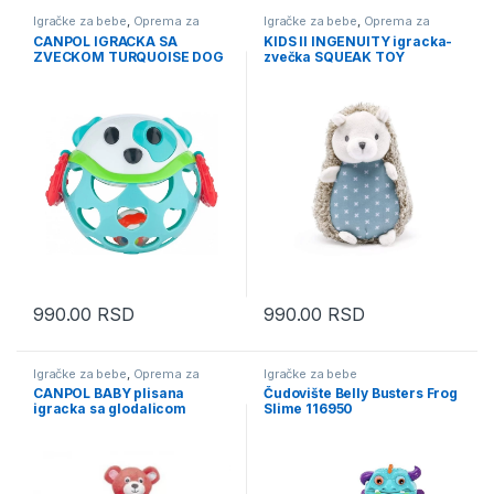
Igračke za bebe
,
Oprema za
Igračke za bebe
,
Oprema za
bebe i decu
bebe i decu
CANPOL IGRACKA SA
KIDS II INGENUITY igracka-
ZVECKOM TURQUOISE DOG
zvečka SQUEAK TOY
990.00
RSD
990.00
RSD
Igračke za bebe
,
Oprema za
Igračke za bebe
bebe i decu
CANPOL BABY plisana
Čudovište Belly Busters Frog
igracka sa glodalicom
Slime 116950