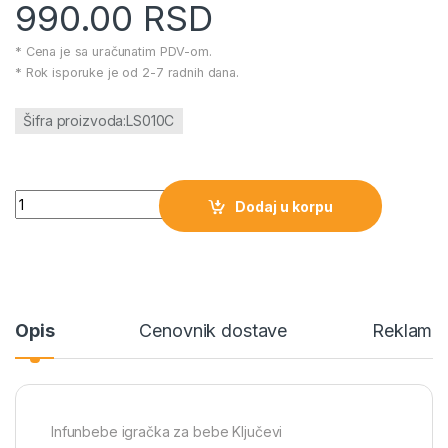
990.00
RSD
* Cena je sa uračunatim PDV-om.
* Rok isporuke je od 2-7 radnih dana.
Šifra proizvoda:LS010C
Infunbebe igračka za bebe Ključevi količina
Dodaj u korpu
Opis
Cenovnik dostave
Reklamac
Infunbebe igračka za bebe Ključevi