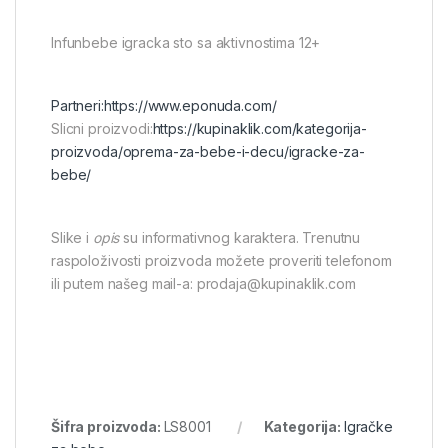
Infunbebe igracka sto sa aktivnostima 12+
Partneri:
https://www.eponuda.com/
Slicni proizvodi:
https://kupinaklik.com/kategorija-
proizvoda/oprema-za-bebe-i-decu/igracke-za-
bebe/
Slike i
opis
su informativnog karaktera. Trenutnu
raspoloživosti proizvoda možete proveriti telefonom
ili putem našeg mail-a: prodaja@kupinaklik.com
Šifra proizvoda:
LS8001
Kategorija:
Igračke