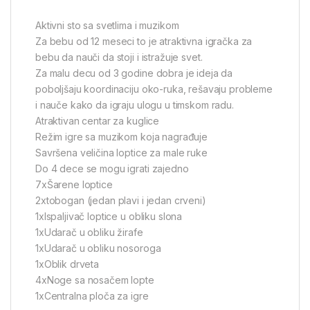
Aktivni sto sa svetlima i muzikom
Za bebu od 12 meseci to je atraktivna igračka za
bebu da nauči da stoji i istražuje svet.
Za malu decu od 3 godine dobra je ideja da
poboljšaju koordinaciju oko-ruka, rešavaju probleme
i nauče kako da igraju ulogu u timskom radu.
Atraktivan centar za kuglice
Režim igre sa muzikom koja nagrađuje
Savršena veličina loptice za male ruke
Do 4 dece se mogu igrati zajedno
7xŠarene loptice
2xtobogan (jedan plavi i jedan crveni)
1xIspaljivač loptice u obliku slona
1xUdarač u obliku žirafe
1xUdarač u obliku nosoroga
1xOblik drveta
4xNoge sa nosačem lopte
1xCentralna ploča za igre