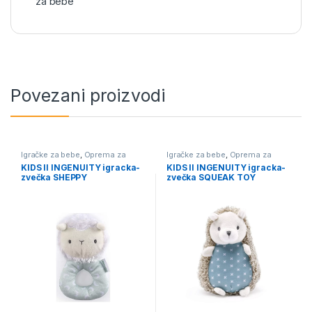
za bebe
Povezani proizvodi
Igračke za bebe
,
Oprema za
Igračke za bebe
,
Oprema za
bebe i decu
bebe i decu
KIDS II INGENUITY igracka-
KIDS II INGENUITY igracka-
zvečka SHEPPY
zvečka SQUEAK TOY