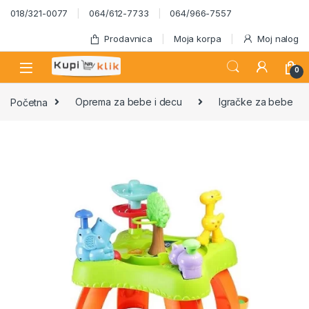
Skip to navigation
Skip to content
018/321-0077
064/612-7733
064/966-7557
Prodavnica
Moja korpa
Moj nalog
0
Početna
Oprema za bebe i decu
Igračke za bebe