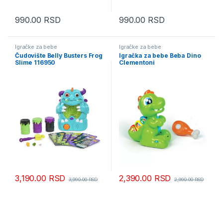
990.00
RSD
990.00
RSD
Igračke za bebe
Igračke za bebe
Čudovište Belly Busters Frog
Igračka za bebe Beba Dino
Slime 116950
Clementoni
3,190.00
RSD
2,390.00
RSD
3,990.00
RSD
2,990.00
RSD