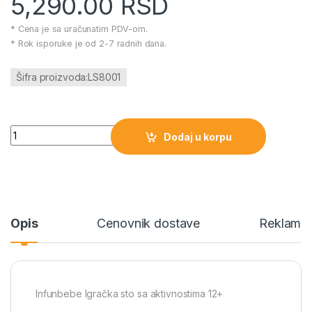
5,290.00
RSD
* Cena je sa uračunatim PDV-om.
* Rok isporuke je od 2-7 radnih dana.
Šifra proizvoda:LS8001
Infunbebe igracka sto sa aktivnostima 12+ količina
Dodaj u korpu
Opis
Cenovnik dostave
Reklamac
Infunbebe Igračka sto sa aktivnostima 12+