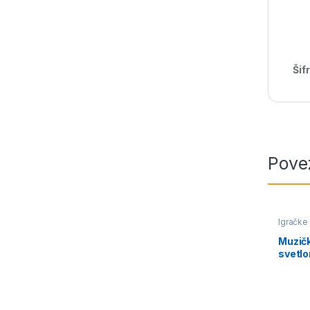
Šif
Pove
Igračke
Muzičk
svetl