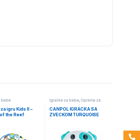
a bebe
Igračke za bebe
,
Oprema za
bebe i decu
a igru Kids II –
CANPOL IGRACKA SA
of the Reef
ZVECKOM TURQUOISE
DOG