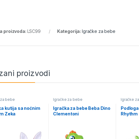
ra proizvoda:
LSC99
Kategorija:
Igračke za bebe
zani proizvodi
 za bebe
Igračke za bebe
Igračke z
a kutija sa noćnim
Igračka za bebe Beba Dino
Podloga z
om Zeka
Clementoni
Rhythm 