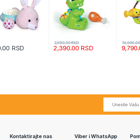
2,990.00
RSD
10,990.0
0.00
RSD
2,390.00
RSD
9,790
Kontaktirajte nas
Viber i WhatsApp
Pom