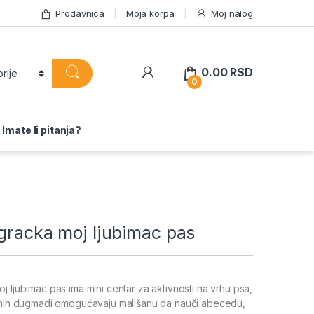
Prodavnica
Moja korpa
Moj nalog
0.00
RSD
0
Imate li pitanja?
gracka moj ljubimac pas
j ljubimac pas ima mini centar za aktivnosti na vrhu psa,
ivnih dugmadi omogućavaju mališanu da nauči abecedu,