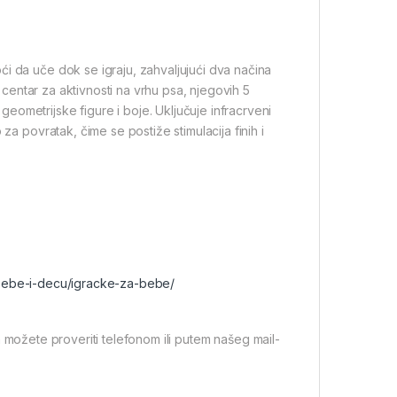
i da uče dok se igraju, zahvaljujući dva načina
i centar za aktivnosti na vrhu psa, njegovih 5
eometrijske figure i boje. Uključuje infracrveni
za povratak, čime se postiže stimulacija finih i
-bebe-i-decu/igracke-za-bebe/
 možete proveriti telefonom ili putem našeg mail-