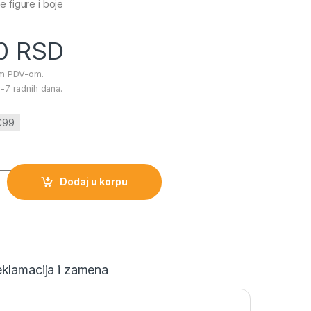
e figure i boje
00
RSD
im PDV-om.
-7 radnih dana.
C99
moj ljubimac pas količina
Dodaj u korpu
klamacija i zamena