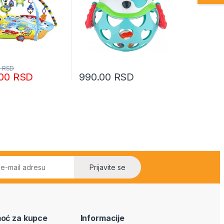
0
RSD
.00
RSD
990.00
RSD
Prijavite se
oć za kupce
Informacije