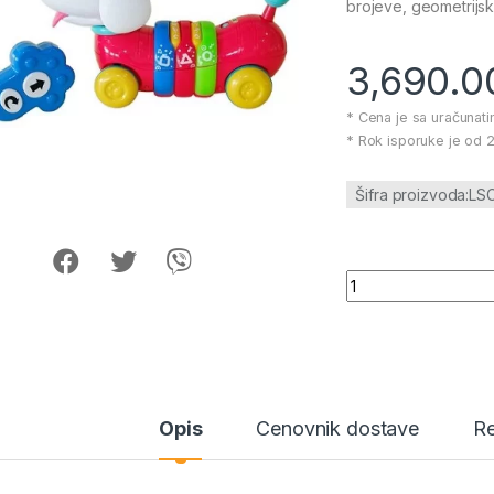
brojeve, geometrijsk
3,690.
* Cena je sa uračunat
* Rok isporuke je od 2
Šifra proizvoda:LS
Infunbebe igracka 
Opis
Cenovnik dostave
Re