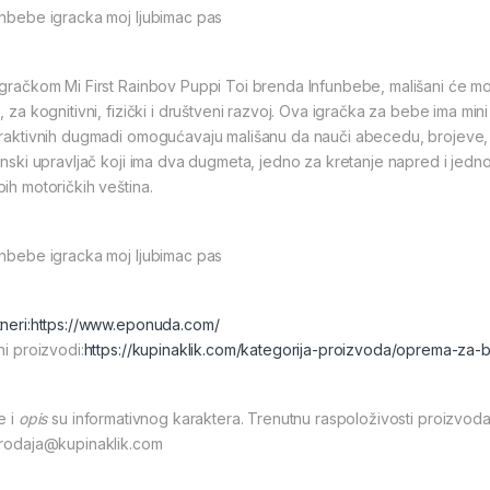
unbebe igracka moj ljubimac pas
igračkom Mi First Rainbov Puppi Toi brenda Infunbebe, mališani će moć
, za kognitivni, fizički i društveni razvoj. Ova igračka za bebe ima min
eraktivnih dugmadi omogućavaju mališanu da nauči abecedu, brojeve, g
jinski upravljač koji ima dva dugmeta, jedno za kretanje napred i jedno 
bih motoričkih veština.
unbebe igracka moj ljubimac pas
neri:
https://www.eponuda.com/
ni proizvodi:
https://kupinaklik.com/kategorija-proizvoda/oprema-za
e i
opis
su informativnog karaktera. Trenutnu raspoloživosti proizvoda
prodaja@kupinaklik.com