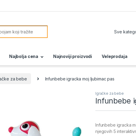
or:
Najbolja cena
Najnoviji proizvodi
Veleprodaja
račke za bebe
Infunbebe igracka moj ljubimac pas
Igračke za bebe
Infunbebe i
Infunbebe igracka mo
njegovih 5 interakt