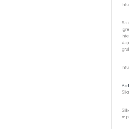
Inf
Sa 
igre
int
dal
gru
Inf
Part
Slic
Slik
a: 