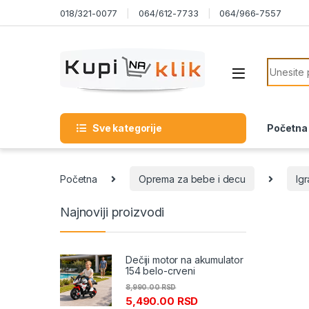
Skip to navigation
Skip to content
018/321-0077
064/612-7733
064/966-7557
Search f
Sve kategorije
Početna
Početna
Oprema za bebe i decu
Ig
Najnoviji proizvodi
Dečiji motor na akumulator
154 belo-crveni
8,990.00
RSD
5,490.00
RSD