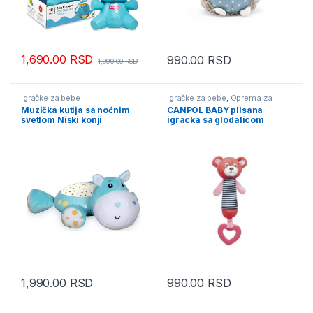
1,690.00
RSD
990.00
RSD
1,990.00
RSD
Igračke za bebe
Igračke za bebe
,
Oprema za
bebe i decu
Muzička kutija sa noćnim
CANPOL BABY plisana
svetlom Niski konji
igracka sa glodalicom
1,990.00
RSD
990.00
RSD