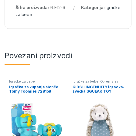
Šifra proizvoda:
PLE12-6
Kategorija:
Igračke
za bebe
Povezani proizvodi
Igračke za bebe
Igračke za bebe
,
Oprema za
bebe i decu
Igračka za kupanje slonče
KIDS II INGENUITY igracka-
Tomy Toomies 728158
zvečka SQUEAK TOY