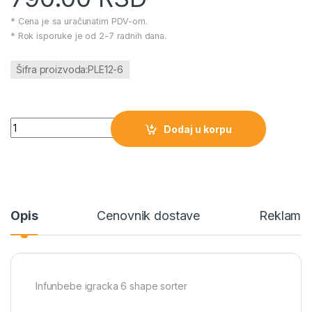
* Cena je sa uračunatim PDV-om.
* Rok isporuke je od 2-7 radnih dana.
Šifra proizvoda:PLE12-6
Infunbebe igracka 6 shape sorter količina
Dodaj u korpu
Opis
Cenovnik dostave
Reklamac
Infunbebe igracka 6 shape sorter