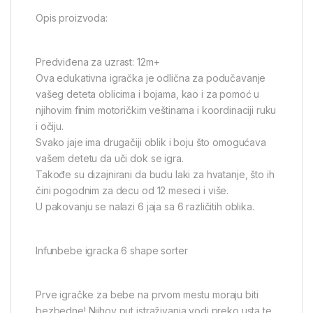
Opis proizvoda:
Predviđena za uzrast: 12m+
Ova edukativna igračka je odlična za podučavanje
vašeg deteta oblicima i bojama, kao i za pomoć u
njihovim finim motoričkim veštinama i koordinaciji ruku
i očiju.
Svako jaje ima drugačiji oblik i boju što omogućava
vašem detetu da uči dok se igra.
Takođe su dizajnirani da budu laki za hvatanje, što ih
čini pogodnim za decu od 12 meseci i više.
U pakovanju se nalazi 6 jaja sa 6 različitih oblika.
Infunbebe igracka 6 shape sorter
Prve igračke za bebe na prvom mestu moraju biti
bezbedne! Njihov put istraživanja vodi preko usta te