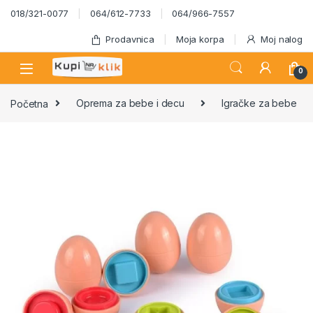
Skip to navigation
Skip to content
018/321-0077
064/612-7733
064/966-7557
Prodavnica
Moja korpa
Moj nalog
0
Početna
Oprema za bebe i decu
Igračke za bebe