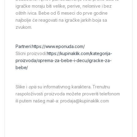
igračke moraju biti velike, perive, nelomive i bez
oštrih ivica. Bebe od 6 meseci do prve godine
najbolje će reagovati na igračke jarkih boja sa
zvukom.
Partneri:
https://www.eponuda.com/
Slicni proizvodi:
https://kupinaklik.com/kategorija-
proizvoda/oprema-za-bebe-i-decu/igracke-za-
bebe/
Slike i
opis
su informativnog karaktera. Trenutnu
raspoloživosti proizvoda možete proveriti telefonom
ili putem našeg mail-a: prodaja@kupinaklik.com