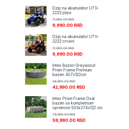
Dzip na akumulator UTV-
2222 plavi
17,990.00
RSD
9,990.00
RSD
Dzip na akumulator UTV-
2222 crveni
17,990.00
RSD
9,990.00
RSD
Intex Bazen Greywood
Prism Frame Premium
bazen 457x122cm
59,990.00
RSD
42,990.00
RSD
Intex Prism Frame Oval
bazen sa kompletnom
opremom 503x274x122 cm
79,990.00
RSD
59,990.00
RSD