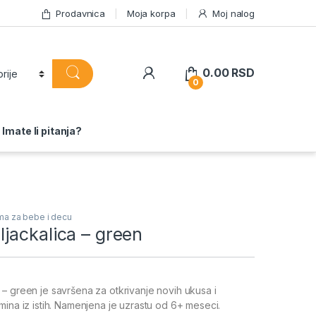
Prodavnica
Moja korpa
Moj nalog
0.00
RSD
0
Imate li pitanja?
a za bebe i decu
jackalica – green
– green je savršena za otkrivanje novih ukusa i
mina iz istih. Namenjena je uzrastu od 6+ meseci.