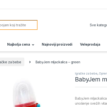
or:
Najbolja cena
Najnoviji proizvodi
Veleprodaja
račke za bebe
BabyJem mljackalica – green
Igračke za bebe
,
Oprem
BabyJem ml
BabyJem mljackalica 
unošenje svežih vita