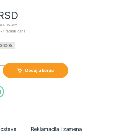
RSD
im PDV-om.
-7 radnih dana.
2-36005
a - green količina
Dodaj u korpu
dostave
Reklamacija i zamena