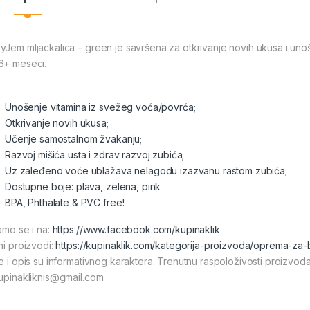
yJem mljackalica – green je savršena za otkrivanje novih ukusa i unoše
6+ meseci.
Unošenje vitamina iz svežeg voća/povrća;
Otkrivanje novih ukusa;
Učenje samostalnom žvakanju;
Razvoj mišića usta i zdrav razvoj zubića;
Uz zaleđeno voće ublažava nelagodu izazvanu rastom zubića;
Dostupne boje: plava, zelena, pink
BPA, Phthalate & PVC free!
tamo se i na:
https://www.facebook.com/kupinaklik
ni proizvodi:
https://kupinaklik.com/kategorija-proizvoda/oprema-za
ke i opis su informativnog karaktera. Trenutnu raspoloživosti proizvod
kupinakliknis@gmail.com