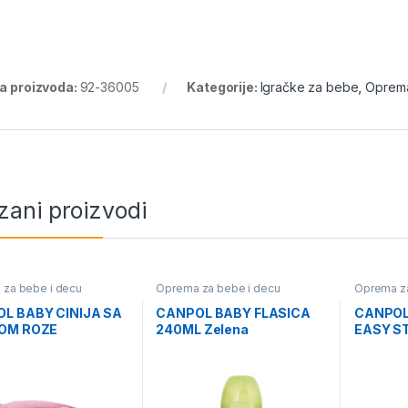
ra proizvoda:
92-36005
Kategorije:
Igračke za bebe
,
Oprema
zani proizvodi
za bebe i decu
Oprema za bebe i decu
Oprema za
L BABY CINIJA SA
CANPOL BABY FLASICA
CANPOL
OM ROZE
240ML Zelena
EASY S