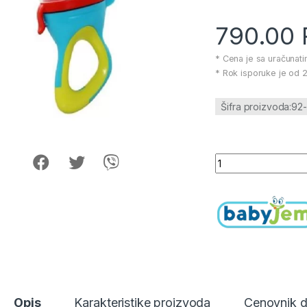
790.00
* Cena je sa uračunat
* Rok isporuke je od 2
Šifra proizvoda:9
BabyJem mljackalic
Opis
Karakteristike proizvoda
Cenovnik 