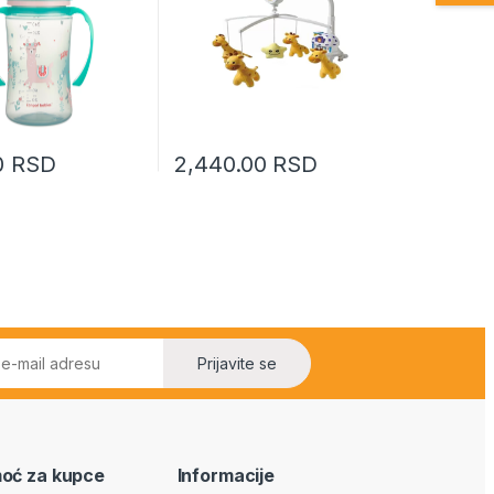
0
RSD
2,440.00
RSD
Prijavite se
oć za kupce
Informacije