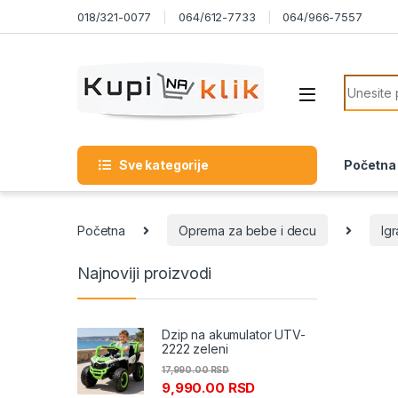
Skip to navigation
Skip to content
018/321-0077
064/612-7733
064/966-7557
Search f
Sve kategorije
Početna
Početna
Oprema za bebe i decu
Ig
Najnoviji proizvodi
Dzip na akumulator UTV-
2222 zeleni
17,990.00
RSD
9,990.00
RSD