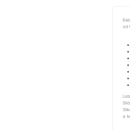
Bab
od 
Lis
Slič
Sli
a: 