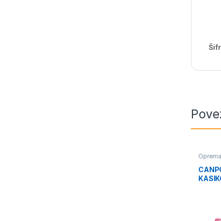
Šif
Pove
Oprema 
CANPO
KASIK