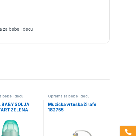
 za bebe i decu
 bebe i decu
Oprema za bebe i decu
 BABY SOLJA
Muzička vrteška Žirafe
TART ZELENA
182755