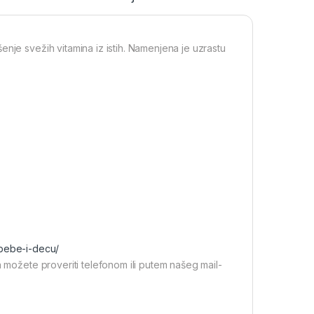
nje svežih vitamina iz istih. Namenjena je uzrastu
-bebe-i-decu/
a možete proveriti telefonom ili putem našeg mail-