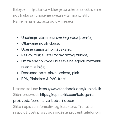
BabyJem mljackalica – blue je savršena za otkrivanje
novih ukusa i unošenje svežih vitamina iz istih.
Namenjena je uzrastu od 6+ meseci.
Unošenje vitamina iz svežeg voća/povrća;
Otkrivanje novih ukusa;
Učenje samostalnom žvakanju;
Razvoj mišića usta i zdrav razvoj zubića;
Uz zaleđeno voće ublažava nelagodu izazvanu
rastom zubića;
Dostupne boje: plava, zelena, pink
BPA, Phthalate & PVC free!
Listamo se i na:
https://www.facebook.com/kupinaklik
Slični proizvodi:
https://kupinaklik.com/kategorija-
proizvoda/oprema-za-bebe-i-decu/
Slike i opis su informativnog karaktera. Trenutnu
raspoloživosti proizvoda možete proveriti telefonom