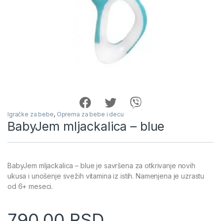
Igračke za bebe
,
Oprema za bebe i decu
BabyJem mljackalica – blue
BabyJem mljackalica – blue je savršena za otkrivanje novih
ukusa i unošenje svežih vitamina iz istih. Namenjena je uzrastu
od 6+ meseci.
790.00
RSD