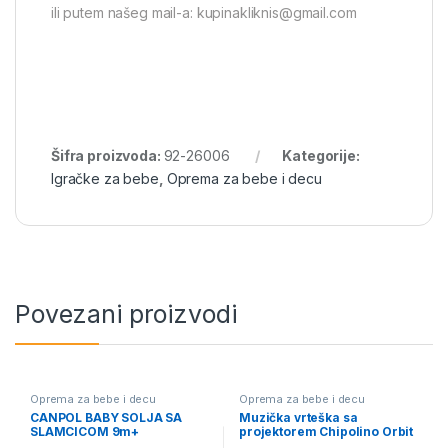
ili putem našeg mail-a: kupinakliknis@gmail.com
Šifra proizvoda:
92-26006
Kategorije:
Igračke za bebe
,
Oprema za bebe i decu
Povezani proizvodi
Oprema za bebe i decu
Oprema za bebe i decu
CANPOL BABY SOLJA SA
Muzička vrteška sa
SLAMCICOM 9m+
projektorem Chipolino Orbit