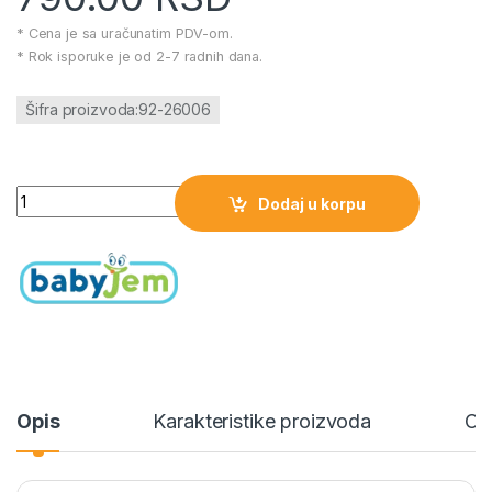
* Cena je sa uračunatim PDV-om.
* Rok isporuke je od 2-7 radnih dana.
Šifra proizvoda:92-26006
BabyJem mljackalica - blue količina
Dodaj u korpu
Opis
Karakteristike proizvoda
Ce