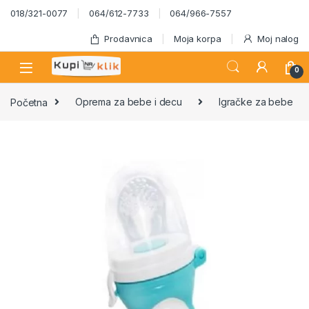
Skip to navigation
Skip to content
018/321-0077
064/612-7733
064/966-7557
Prodavnica
Moja korpa
Moj nalog
0
Početna
Oprema za bebe i decu
Igračke za bebe