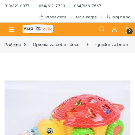
Skip to navigation
Skip to content
018/321-0077
064/612-7733
064/966-7557
Prodavnica
Moja korpa
Moj nalog
0
Početna
Oprema za bebe i decu
Igračke za bebe