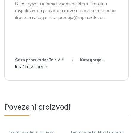
Slike i
opis
su informativnog karaktera. Trenutnu
raspoloživosti proizvoda možete proveriti telefonom
ili putem našeg mail-a: prodaja@kupinaklik.com
Šifra proizvoda:
967895
Kategorija:
Igračke za bebe
Povezani proizvodi
Igračke za bebe
,
Oprema za
Igračke za bebe
,
Muzičke igračke