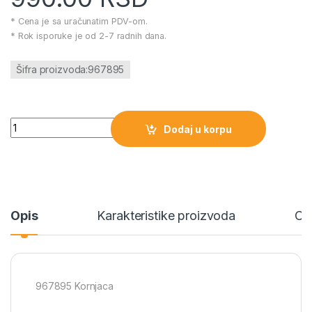
* Cena je sa uračunatim PDV-om.
* Rok isporuke je od 2-7 radnih dana.
Šifra proizvoda:967895
967895 Kornjaca količina
Dodaj u korpu
Opis
Karakteristike proizvoda
Ce
967895 Kornjaca