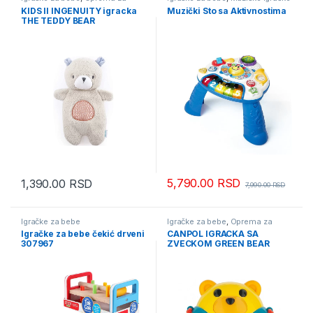
bebe i decu
KIDS II INGENUITY igracka
Muzički Sto sa Aktivnostima
THE TEDDY BEAR
5,790.00
RSD
1,390.00
RSD
7,990.00
RSD
Igračke za bebe
Igračke za bebe
,
Oprema za
bebe i decu
,
Oprema za bebe i
Igračke za bebe čekić drveni
CANPOL IGRACKA SA
decu - mesečna akcija
307967
ZVECKOM GREEN BEAR