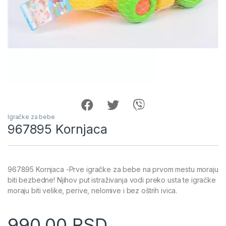
Igračke za bebe
967895 Kornjaca
967895 Kornjaca -Prve igračke za bebe na prvom mestu moraju
biti bezbedne! Njihov put istraživanja vodi preko usta te igračke
moraju biti velike, perive, nelomive i bez oštrih ivica.
990.00
RSD