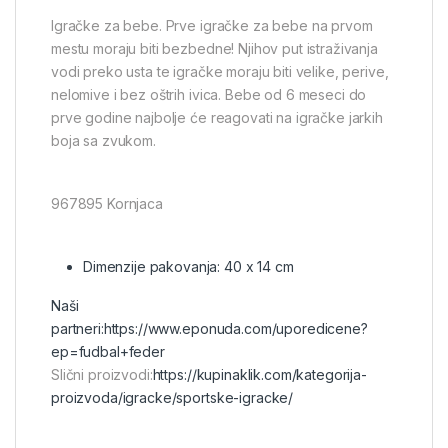
Igračke za bebe. Prve igračke za bebe na prvom
mestu moraju biti bezbedne! Njihov put istraživanja
vodi preko usta te igračke moraju biti velike, perive,
nelomive i bez oštrih ivica. Bebe od 6 meseci do
prve godine najbolje će reagovati na igračke jarkih
boja sa zvukom.
967895 Kornjaca
Dimenzije pakovanja: 40 x 14 cm
Naši
partneri:
https://www.eponuda.com/uporedicene?
ep=fudbal+feder
Slični proizvodi:
https://kupinaklik.com/kategorija-
proizvoda/igracke/sportske-igracke/