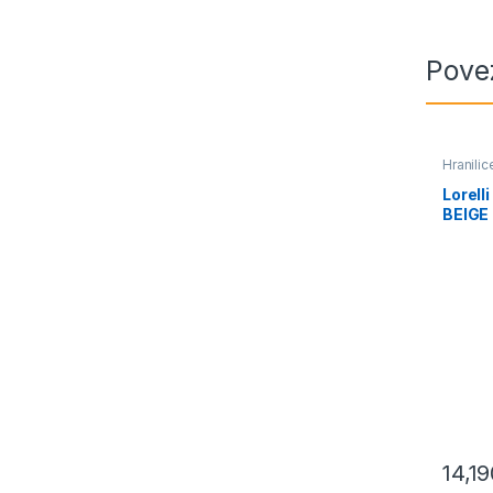
Pove
Hranili
bebe i 
Lorell
BEIGE
14,1