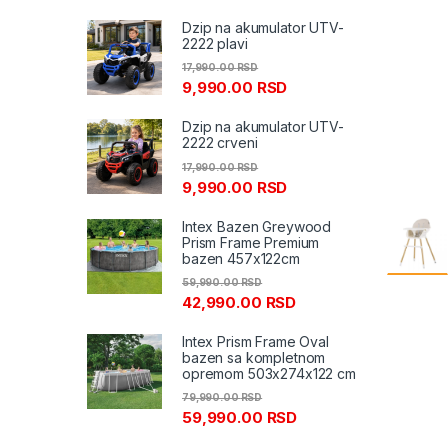
Dzip na akumulator UTV-
2222 plavi
17,990.00
RSD
9,990.00
RSD
Dzip na akumulator UTV-
2222 crveni
17,990.00
RSD
9,990.00
RSD
Intex Bazen Greywood
Prism Frame Premium
bazen 457x122cm
59,990.00
RSD
42,990.00
RSD
Intex Prism Frame Oval
bazen sa kompletnom
opremom 503x274x122 cm
79,990.00
RSD
59,990.00
RSD