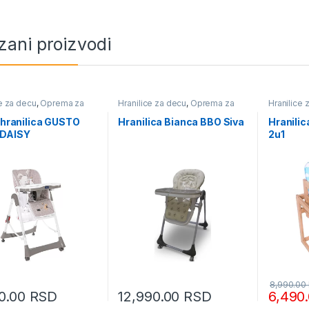
zani proizvodi
ce za decu
,
Oprema za
Hranilice za decu
,
Oprema za
Hranilice 
decu
bebe i decu
bebe i de
i hranilica GUSTO
Hranilica Bianca BBO Siva
Hranilic
 DAISY
2u1
8,990.00
90.00
RSD
12,990.00
RSD
6,490