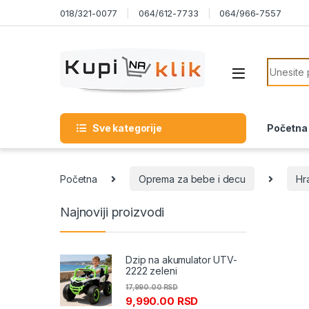
Skip to navigation
Skip to content
018/321-0077
064/612-7733
064/966-7557
Search f
Sve kategorije
Početna
Početna
Oprema za bebe i decu
Hr
Najnoviji proizvodi
Dzip na akumulator UTV-
2222 zeleni
17,990.00
RSD
9,990.00
RSD