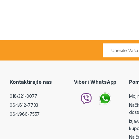
Kontaktirajte nas
Viber i WhatsApp
Pom
018/321-0077
Moj 
064/612-7733
Nači
dost
064/966-7557
Izja
kupo
Najč