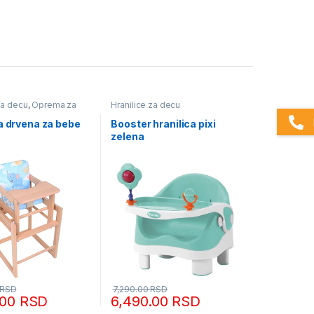
za decu
,
Oprema za
Hranilice za decu
cu - mesečna akcija
a drvena za bebe
Booster hranilica pixi
zelena
RSD
7,290.00
RSD
.00
RSD
6,490.00
RSD