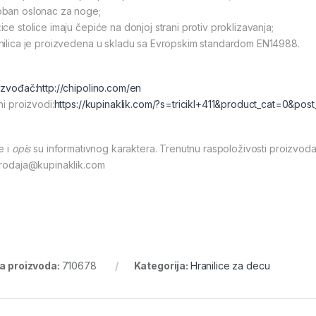
ban oslonac za noge;
ice stolice imaju čepiće na donjoj strani protiv proklizavanja;
nilica je proizvedena u skladu sa Evropskim standardom EN14988.
izvođač:
http://chipolino.com/en
ni proizvodi:
https://kupinaklik.com/?s=tricikl+411&product_cat=0&pos
e i
opis
su informativnog karaktera. Trenutnu raspoloživosti proizvoda
prodaja@kupinaklik.com
ra proizvoda:
710678
Kategorija:
Hranilice za decu