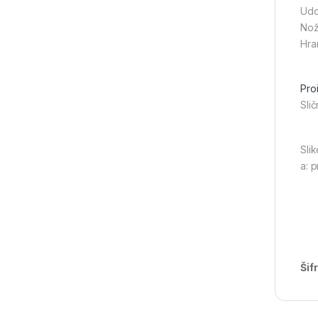
Udo
Nož
Hra
Pro
Slič
Slik
a: 
Šif