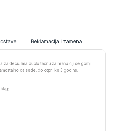
dostave
Reklamacija i zamena
ca za decu. Ima duplu tacnu za hranu čiji se gornji
amostalno da sede, do otprilike 3 godine.
15kg;