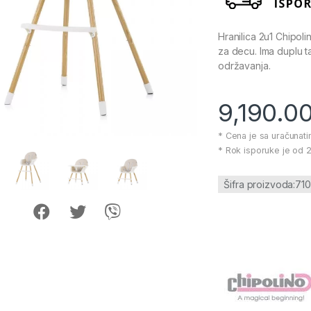
Hranilica 2u1 Chipoli
za decu. Ima duplu ta
održavanja.
9,190.0
* Cena je sa uračunat
* Rok isporuke je od 2
Šifra proizvoda:71