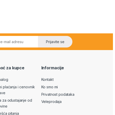
Prijavite se
oć za kupce
Informacije
nalog
Kontakt
ni plaćanja i cenovnik
Ko smo mi
ave
Privatnost podataka
va za odustajanje od
Veleprodaja
vine
ešća pitanja