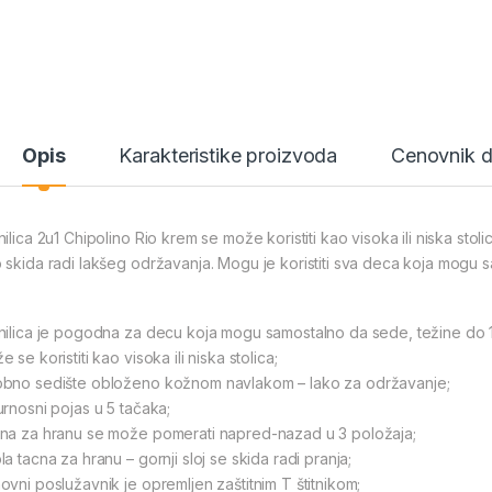
Opis
Karakteristike proizvoda
Cenovnik 
ilica 2u1 Chipolino Rio krem se može koristiti kao visoka ili niska stoli
 skida radi lakšeg održavanja. Mogu je koristiti sva deca koja mogu s
nilica je pogodna za decu koja mogu samostalno da sede, težine do 
 se koristiti kao visoka ili niska stolica;
bno sedište obloženo kožnom navlakom – lako za održavanje;
urnosni pojas u 5 tačaka;
na za hranu se može pomerati napred-nazad u 3 položaja;
a tacna za hranu – gornji sloj se skida radi pranja;
ovni poslužavnik je opremljen zaštitnim T štitnikom;