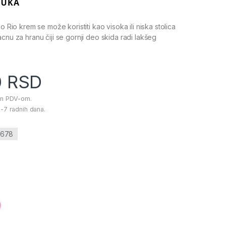
no Rio krem se može koristiti kao visoka ili niska stolica
cnu za hranu čiji se gornji deo skida radi lakšeg
0
RSD
im PDV-om.
-7 radnih dana.
0678