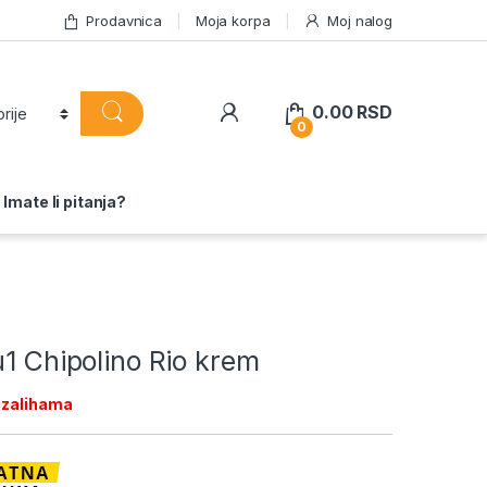
Prodavnica
Moja korpa
Moj nalog
0.00
RSD
0
Imate li pitanja?
u1 Chipolino Rio krem
 zalihama