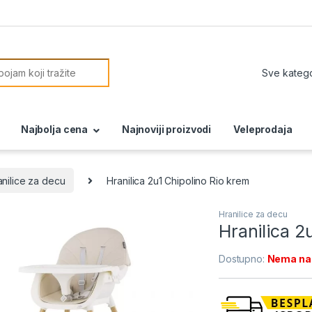
or:
Najbolja cena
Najnoviji proizvodi
Veleprodaja
anilice za decu
Hranilica 2u1 Chipolino Rio krem
Hranilice za decu
Hranilica 2
Dostupno:
Nema na