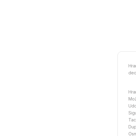
Hran
deo
Hra
Može
Udo
Sig
Tac
Dupl
Osn