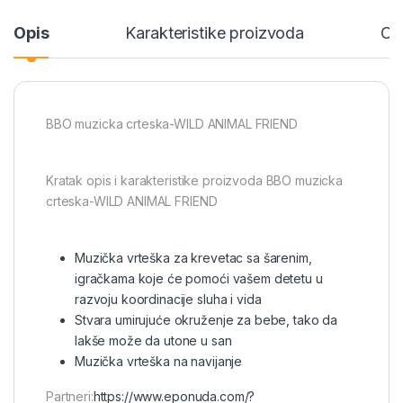
Opis
Karakteristike proizvoda
Oc
BBO muzicka crteska-WILD ANIMAL FRIEND
Kratak opis i karakteristike proizvoda BBO muzicka
crteska-WILD ANIMAL FRIEND
Muzička vrteška za krevetac sa šarenim,
igračkama koje će pomoći vašem detetu u
razvoju koordinacije sluha i vida
Stvara umirujuće okruženje za bebe, tako da
lakše može da utone u san
Muzička vrteška na navijanje
Partneri:
https://www.eponuda.com/?