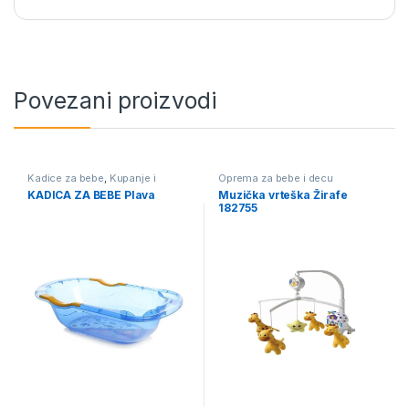
Povezani proizvodi
Kadice za bebe
,
Kupanje i
Oprema za bebe i decu
povijanje
,
Oprema za bebe i
KADICA ZA BEBE Plava
Muzička vrteška Žirafe
decu
182755