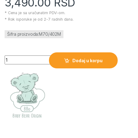
3,490.00
RSD
* Cena je sa uračunatim PDV-om.
* Rok isporuke je od 2-7 radnih dana.
Šifra proizvoda:M70/402M
BBO muzicka crteska-WILD ANIMAL FRIEND količina
Dodaj u korpu