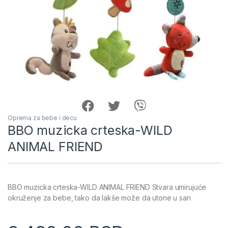
Oprema za bebe i decu
BBO muzicka crteska-WILD
ANIMAL FRIEND
BBO muzicka crteska-WILD ANIMAL FRIEND Stvara umirujuće
okruženje za bebe, tako da lakše može da utone u san