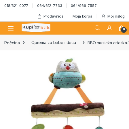
Skip to navigation
Skip to content
018/321-0077
064/612-7733
064/966-7557
Prodavnica
Moja korpa
Moj nalog
0
Početna
Oprema za bebe i decu
BBO muzicka crteska