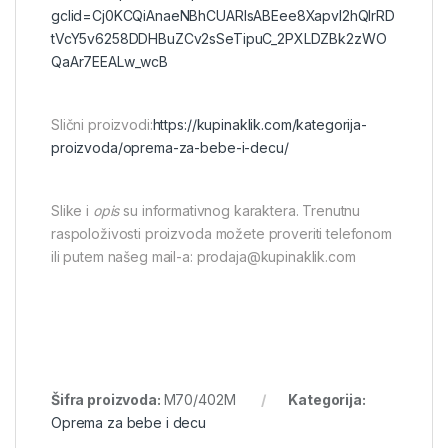
gclid=Cj0KCQiAnaeNBhCUARIsABEee8Xapvl2hQlrRD
tVcY5v6258DDHBuZCv2sSeTipuC_2PXLDZBk2zWO
QaAr7EEALw_wcB
Slični proizvodi:
https://kupinaklik.com/kategorija-
proizvoda/oprema-za-bebe-i-decu/
Slike i
opis
su informativnog karaktera. Trenutnu
raspoloživosti proizvoda možete proveriti telefonom
ili putem našeg mail-a: prodaja@kupinaklik.com
Šifra proizvoda:
M70/402M
Kategorija:
Oprema za bebe i decu