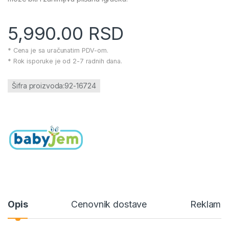
5,990.00
RSD
* Cena je sa uračunatim PDV-om.
* Rok isporuke je od 2-7 radnih dana.
Šifra proizvoda:92-16724
Opis
Cenovnik dostave
Reklamac