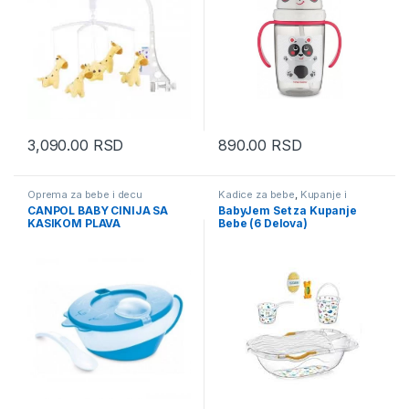
3,090.00
RSD
890.00
RSD
Oprema za bebe i decu
Kadice za bebe
,
Kupanje i
povijanje
,
Oprema za bebe i
CANPOL BABY CINIJA SA
BabyJem Set za Kupanje
decu
KASIKOM PLAVA
Bebe (6 Delova)