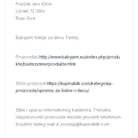
Prečnik oko 43cm
Uzrast: 12-36m
Boja: Siva
Babyjem fotelja za decu Teddy
Proizvođač:
http://www.babyjem.eu/index.php/produ
kte/badezimmerprodukte.html
Slični proizvodi:
https://kupinaklik.com/kategorija-
proizvoda/oprema-za-bebe-i-decu/
Slike i
opis
su informativnog karaktera. Trenutnu
raspoloživosti proizvoda možete proveriti telefonom
ili putem našeg mail-a: prodaja@kupinaklik.com