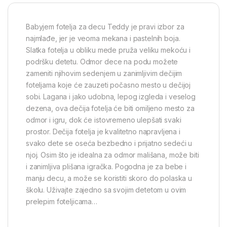
Babyjem fotelja za decu Teddy je pravi izbor za
najmlađe, jer je veoma mekana i pastelnih boja.
Slatka fotelja u obliku mede pruža veliku mekoću i
podršku detetu. Odmor dece na podu možete
zameniti njihovim sedenjem u zanimljivim dečijim
foteljama koje će zauzeti počasno mesto u dečijoj
sobi. Lagana i jako udobna, lepog izgleda i veselog
dezena, ova dečija fotelja će biti omiljeno mesto za
odmor i igru, dok će istovremeno ulepšati svaki
prostor. Dečija fotelja je kvalitetno napravljena i
svako dete se oseća bezbedno i prijatno sedeći u
njoj. Osim što je idealna za odmor mališana, može biti
i zanimljiva plišana igračka. Pogodna je za bebe i
manju decu, a može se koristiti skoro do polaska u
školu. Uživajte zajedno sa svojim detetom u ovim
prelepim foteljicama…