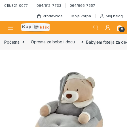
Skip to navigation
Skip to content
018/321-0077
064/612-7733
064/966-7557
Prodavnica
Moja korpa
Moj nalog
0
Početna
Oprema za bebe i decu
Babyjem fotelja za d