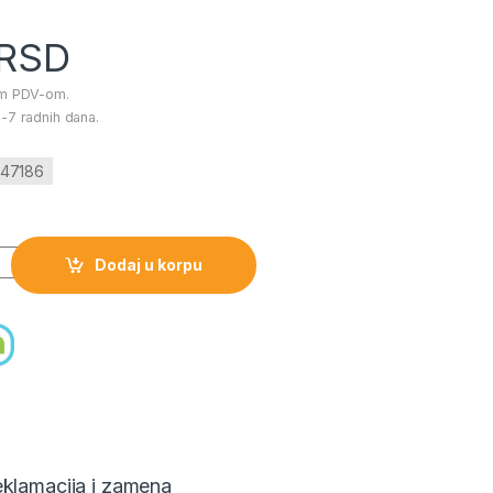
RSD
im PDV-om.
-7 radnih dana.
-47186
 portikla ECRU količina
Dodaj u korpu
klamacija i zamena