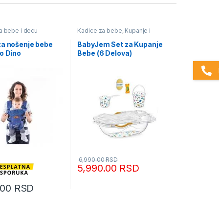
 bebe i decu
Kadice za bebe
,
Kupanje i
povijanje
,
Oprema za bebe i
decu
za nošenje bebe
BabyJem Set za Kupanje
o Dino
Bebe (6 Delova)
6,990.00
RSD
5,990.00
RSD
.00
RSD