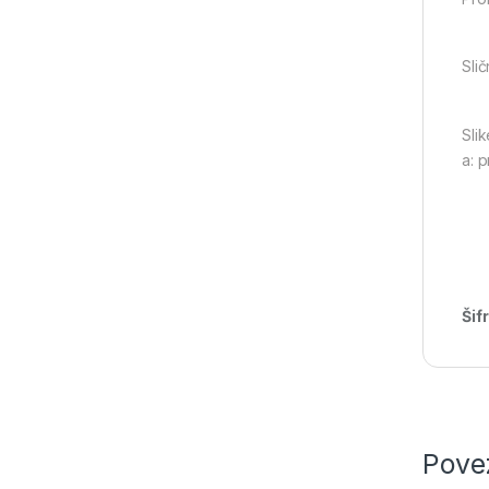
Slič
Slik
a: 
Šif
Pove