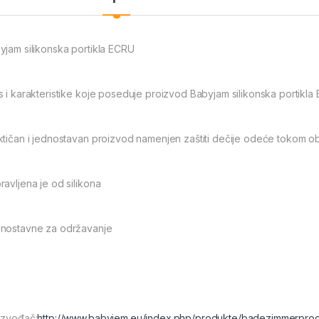
yjam silikonska portikla ECRU
s i karakteristike koje poseduje proizvod Babyjam silikonska portikla
ktičan i jednostavan proizvod namenjen zaštiti dečije odeće tokom o
ravljena je od silikona
nostavne za održavanje
izvođač:
http://www.babyjem.eu/index.php/produkte/badezimmerprod