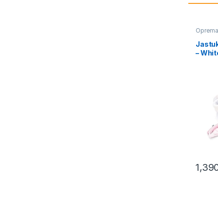
Oprema 
Jastu
– Whit
1,39