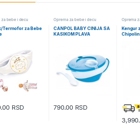
za bebe i decu
Oprema za bebe i decu
Oprema za
k/Termofor za Bebe
CANPOL BABY CINIJA SA
Kengur 
e
KASIKOM PLAVA
Chipolin
0.00
RSD
790.00
RSD
3,990