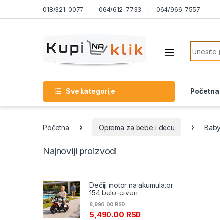
Skip to navigation
Skip to content
018/321-0077
064/612-7733
064/966-7557
Search f
Sve kategorije
Početna
Početna
Oprema za bebe i decu
Baby
Najnoviji proizvodi
Dečiji motor na akumulator
154 belo-crveni
8,990.00
RSD
5,490.00
RSD