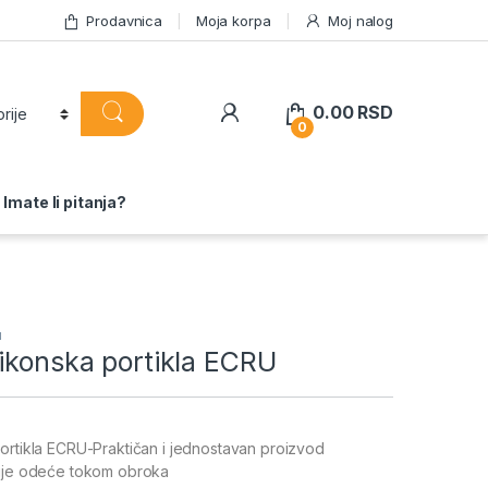
Prodavnica
Moja korpa
Moj nalog
0.00
RSD
0
Imate li pitanja?
u
ikonska portikla ECRU
ortikla ECRU-Praktičan i jednostavan proizvod
čije odeće tokom obroka