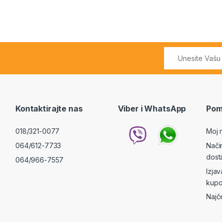
Kontaktirajte nas
Viber i WhatsApp
Pom
018/321-0077
Moj 
064/612-7733
Nači
dost
064/966-7557
Izja
kupo
Najč