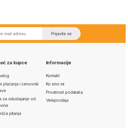
Prijavite se
oć za kupce
Informacije
nalog
Kontakt
ni plaćanja i cenovnik
Ko smo mi
ave
Privatnost podataka
va za odustajanje od
Veleprodaja
vine
ešća pitanja