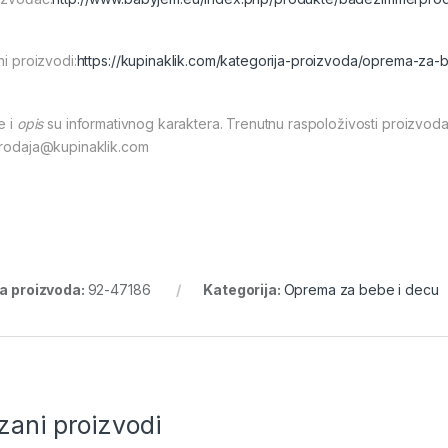
ni proizvodi:
https://kupinaklik.com/kategorija-proizvoda/oprema-za-
e i
opis
su informativnog karaktera. Trenutnu raspoloživosti proizvoda
prodaja@kupinaklik.com
ra proizvoda:
92-47186
Kategorija:
Oprema za bebe i decu
zani proizvodi