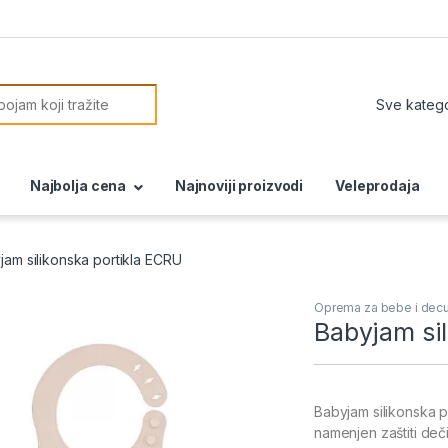
or:
Najbolja cena
Najnoviji proizvodi
Veleprodaja
jam silikonska portikla ECRU
Oprema za bebe i dec
Babyjam sil
Babyjam silikonska p
namenjen zaštiti de