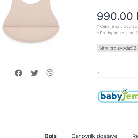
990.00
* Cena je sa uračunat
* Rok isporuke je od 2
Šifra proizvoda:92
Babyjam silikonska
Opis
Cenovnik dostave
Re