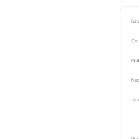
Bab
Opi
Pra
Nap
Jed
Pro