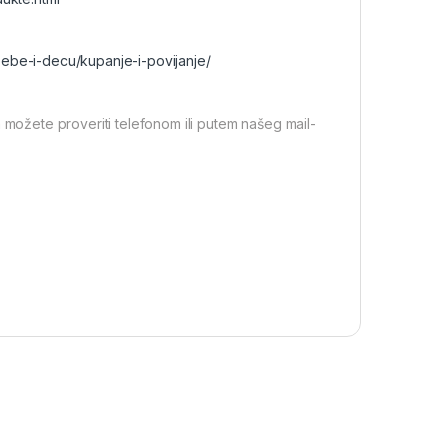
bebe-i-decu/kupanje-i-povijanje/
 možete proveriti telefonom ili putem našeg mail-