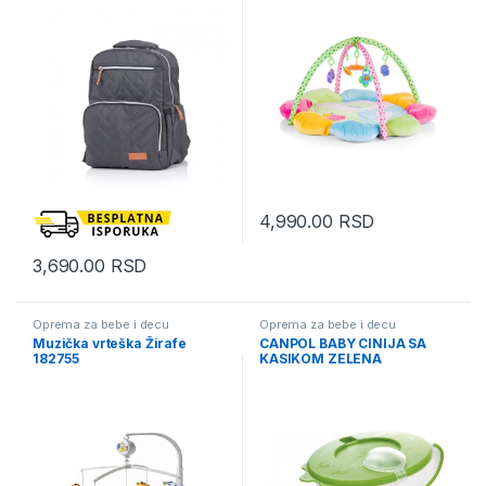
4,990.00
RSD
3,690.00
RSD
Oprema za bebe i decu
Oprema za bebe i decu
Muzička vrteška Žirafe
CANPOL BABY CINIJA SA
182755
KASIKOM ZELENA