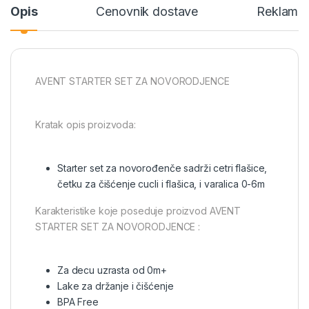
Opis
Cenovnik dostave
Reklamac
AVENT STARTER SET ZA NOVORODJENCE
Kratak opis proizvoda:
Starter set za novorođenče sadrži cetri flašice,
četku za čišćenje cucli i flašica, i varalica 0-6m
Karakteristike koje poseduje proizvod AVENT
STARTER SET ZA NOVORODJENCE :
Za decu uzrasta od 0m+
Lake za držanje i čišćenje
BPA Free