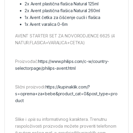
2x Avent plastična flašica Natural 125ml
2x Avent plastična flašica Natural 260ml
1x Avent četka za čišćenje cucli i flašica
1x Avent varalica 0-6m
AVENT STARTER SET ZA NOVORODJENCE 6625 (4
NATUR.FLASICA+VARALICA+CETKA)
Proizvođač:
https://www.philips.com/c-w/country-
selectorpage/philips-avent.html
Slični proizvodi:
https://kupinaklik.com/?
s=oprema+za+bebe&product_cat=0&post_type=pro
duct
Slike i
opis
su informativnog karaktera. Trenutnu
raspoloživosti proizvoda možete proveriti telefonom
ili putem našeg mail-a: prodaja@kupinaklik.com