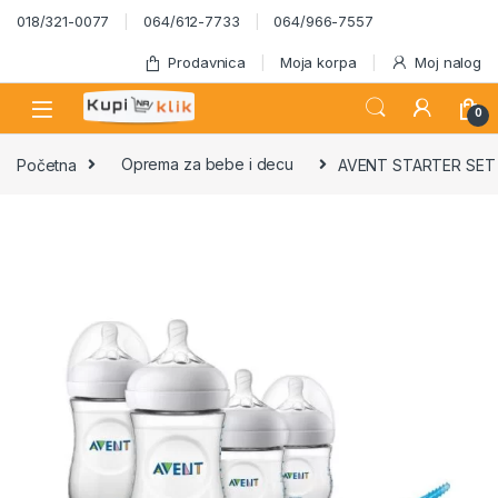
Skip to navigation
Skip to content
018/321-0077
064/612-7733
064/966-7557
Prodavnica
Moja korpa
Moj nalog
0
Početna
Oprema za bebe i decu
AVENT STARTER SE