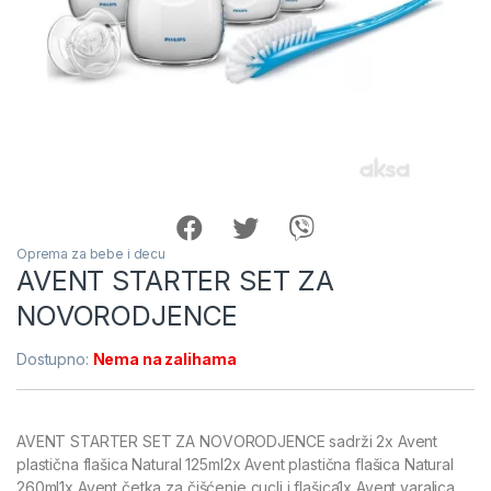
Oprema za bebe i decu
AVENT STARTER SET ZA
NOVORODJENCE
Dostupno:
Nema na zalihama
AVENT STARTER SET ZA NOVORODJENCE sadrži 2x Avent
plastična flašica Natural 125ml2x Avent plastična flašica Natural
260ml1x Avent četka za čišćenje cucli i flašica1x Avent varalica