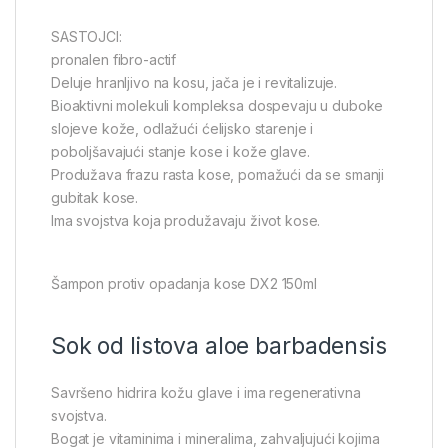
SASTOJCI:
pronalen fibro-actif
Deluje hranljivo na kosu, jača je i revitalizuje.
Bioaktivni molekuli kompleksa dospevaju u duboke
slojeve kože, odlažući ćelijsko starenje i
poboljšavajući stanje kose i kože glave.
Produžava frazu rasta kose, pomažući da se smanji
gubitak kose.
Ima svojstva koja produžavaju život kose.
Šampon protiv opadanja kose DX2 150ml
Sok od listova aloe barbadensis
Savršeno hidrira kožu glave i ima regenerativna
svojstva.
Bogat je vitaminima i mineralima, zahvaljujući kojima