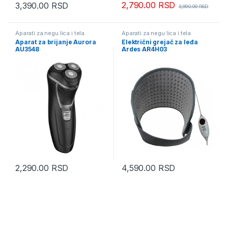
2,790.00
RSD
3,390.00
RSD
3,990.00
RSD
Aparati za negu lica i tela
Aparati za negu lica i tela
Aparat za brijanje Aurora
Električni grejač za leđa
AU3548
Ardes AR4H03
2,290.00
RSD
4,590.00
RSD