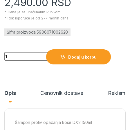
2,490.00
RSD
* Cena je sa uračunatim PDV-om.
* Rok isporuke je od 2-7 radnih dana.
Šifra proizvoda:5906071002620
Šampon protiv opadanja kose DX2 150ml količina
Dodaj u korpu
Opis
Cenovnik dostave
Reklamac
Šampon protiv opadanja kose DX2 150ml