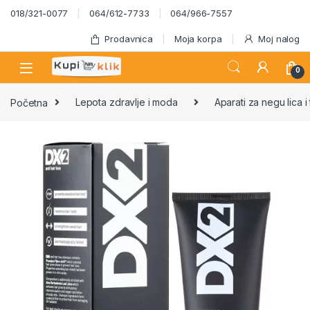
Skip to navigation
Skip to content
018/321-0077
064/612-7733
064/966-7557
Prodavnica
Moja korpa
Moj nalog
0
Početna
Lepota zdravlje i moda
Aparati za negu lica i 