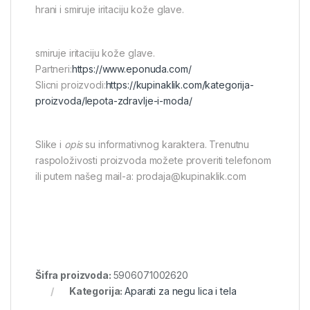
hrani i smiruje iritaciju kože glave.
smiruje iritaciju kože glave.
Partneri:
https://www.eponuda.com/
Slicni proizvodi:
https://kupinaklik.com/kategorija-
proizvoda/lepota-zdravlje-i-moda/
Slike i
opis
su informativnog karaktera. Trenutnu
raspoloživosti proizvoda možete proveriti telefonom
ili putem našeg mail-a: prodaja@kupinaklik.com
Šifra proizvoda:
5906071002620
Kategorija:
Aparati za negu lica i tela