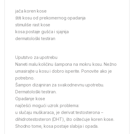
jača koren kose
štiti kosu od prekomernog opadanja
stimuliše rast kose
kosa postaje gušća i sjajnija
dermatološki testiran
Uputstvo za upotrebu
Naneti malu količinu šampona na mokru kosu. Nežno
umasirajte u kosu i dobro isperite. Ponovite ako je
potrebno.
Šampon dizajniran za svakodnevnu upotrebu.
Dermatološki testiran.
Opadanje kose
najčešći mogući uzrok problema:
u slučaju muškaraca, je derivat testosterona –
dihidrotestosteron (DHT), što oštećuje koren kose.
Shodno tome, kosa postaje slabija i opada.