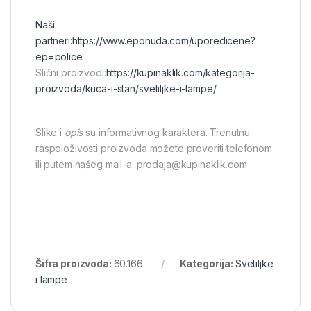
Naši
partneri:
https://www.eponuda.com/uporedicene?
ep=police
Slični proizvodi:
https://kupinaklik.com/kategorija-
proizvoda/kuca-i-stan/svetiljke-i-lampe/
Slike i
opis
su informativnog karaktera. Trenutnu
raspoloživosti proizvoda možete proveriti telefonom
ili putem našeg mail-a: prodaja@kupinaklik.com
Šifra proizvoda:
60.166
Kategorija:
Svetiljke
i lampe