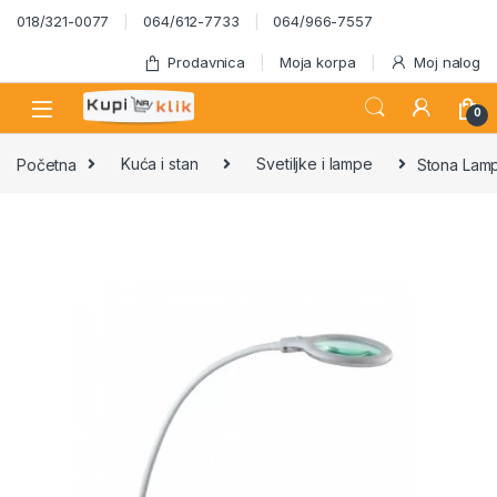
Skip to navigation
Skip to content
018/321-0077
064/612-7733
064/966-7557
Prodavnica
Moja korpa
Moj nalog
0
Početna
Kuća i stan
Svetiljke i lampe
Stona Lamp