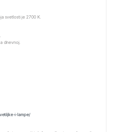
a svetlosti je 2700 K.
.
na dnevnoj.
vetiljke-i-lampe/