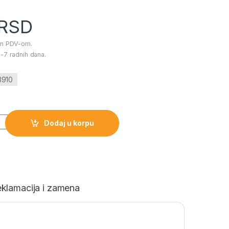
RSD
im PDV-om.
-7 radnih dana.
3910
one Retro 8wE27 2700K količina
Dodaj u korpu
klamacija i zamena