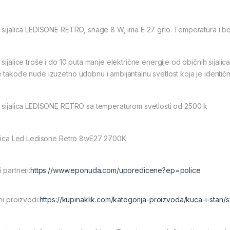
 sijalica LEDISONE RETRO, snage 8 W, ima E 27 grlo. Temperatura i boj
sijalice troše i do 10 puta manje električne energije od običnih sijalica
 takođe nude izuzetno udobnu i ambijantalnu svetlost koja je identič
 sijalica LEDISONE RETRO sa temperaturom svetlosti od 2500 k
alica Led Ledisone Retro 8wE27 2700K
 partneri:
https://www.eponuda.com/uporedicene?ep=police
ni proizvodi:
https://kupinaklik.com/kategorija-proizvoda/kuca-i-stan/s