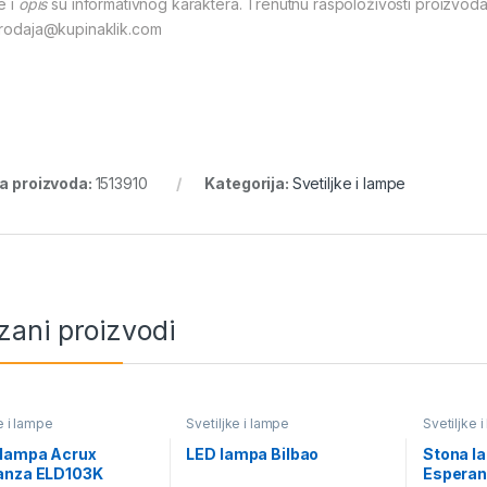
e i
opis
su informativnog karaktera. Trenutnu raspoloživosti proizvoda
prodaja@kupinaklik.com
ra proizvoda:
1513910
Kategorija:
Svetiljke i lampe
zani proizvodi
e i lampe
Svetiljke i lampe
Svetiljke 
 lampa Acrux
LED lampa Bilbao
Stona la
anza ELD103K
Esperan