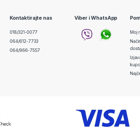
Kontaktirajte nas
Viber i WhatsApp
Pom
018/321-0077
Moj 
064/612-7733
Nači
dost
064/966-7557
Izja
kupo
Najč