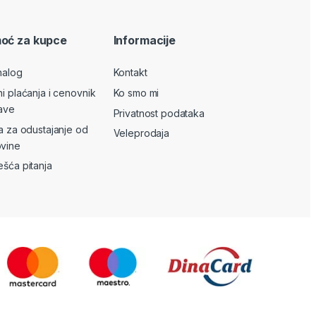
oć za kupce
Informacije
nalog
Kontakt
ni plaćanja i cenovnik
Ko smo mi
ave
Privatnost podataka
va za odustajanje od
Veleprodaja
vine
ešća pitanja