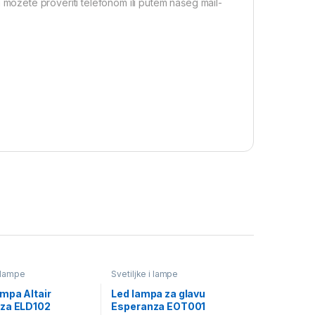
 možete proveriti telefonom ili putem našeg mail-
i lampe
Svetiljke i lampe
mpa Altair
Led lampa za glavu
za ELD102
Esperanza EOT001