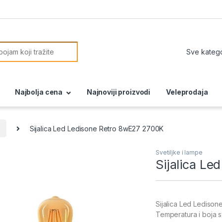
or:
Najbolja cena
Najnoviji proizvodi
Veleprodaja
Sijalica Led Ledisone Retro 8wE27 2700K
Svetiljke i lampe
Sijalica L
Sijalica Led Lediso
Temperatura i boja sv