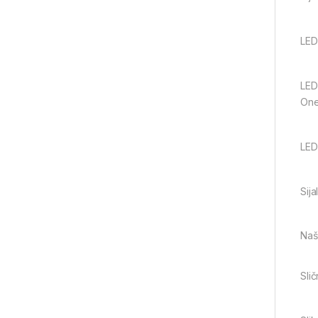
LED
LED 
One
LED
Sij
Naši
Slič