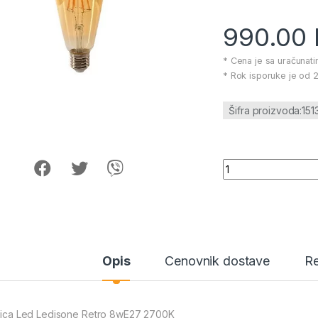
990.00
* Cena je sa uračunat
* Rok isporuke je od 2
Šifra proizvoda:151
Sijalica Led Ledis
Opis
Cenovnik dostave
Re
alica Led Ledisone Retro 8wE27 2700K