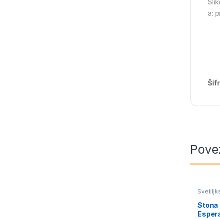
Slik
a: 
Šif
Pove
Svetiljk
Stona
Esper