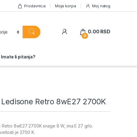
Prodavnica
Moja korpa
Moj nalog
0.00
RSD
0
Imate li pitanja?
ed Ledisone Retro 8wE27 2700K
ne Retro 8wE27 2700K snage 8 W, ima E 27 grlo.
etlosti je 2700 K.