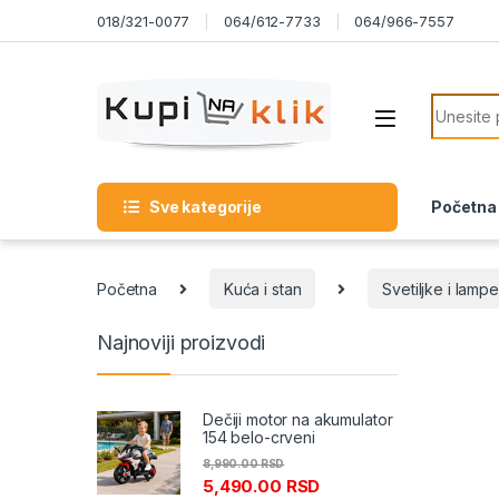
Skip to navigation
Skip to content
018/321-0077
064/612-7733
064/966-7557
Search f
Sve kategorije
Početna
Početna
Kuća i stan
Svetiljke i lampe
Najnoviji proizvodi
Dečiji motor na akumulator
154 belo-crveni
8,990.00
RSD
5,490.00
RSD