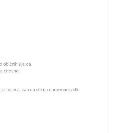
 običnih sijalica.
na dnevnoj.
a isti osecaj kao da ste na dnevnom svetlu