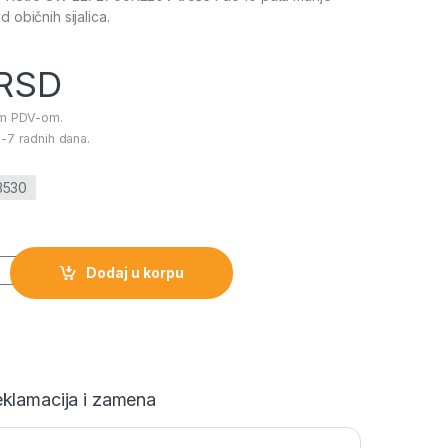
 običnih sijalica.
RSD
im PDV-om.
-7 radnih dana.
13530
one Retro 8W E272700K220V količina
Dodaj u korpu
klamacija i zamena