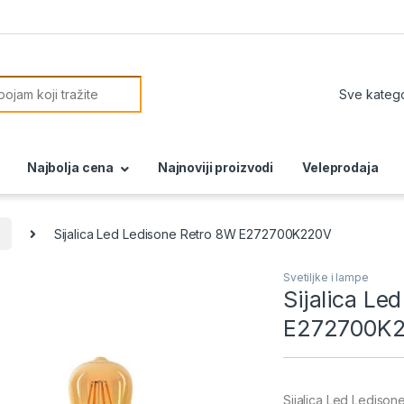
or:
Najbolja cena
Najnoviji proizvodi
Veleprodaja
Sijalica Led Ledisone Retro 8W E272700K220V
Svetiljke i lampe
Sijalica Le
E272700K
Sijalica Led Lediso