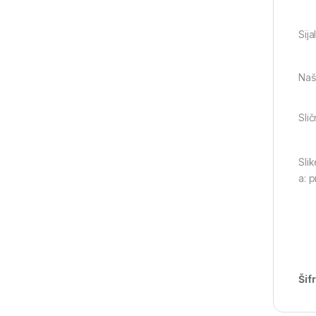
Sij
Naši
Slič
Slik
a: 
Šif