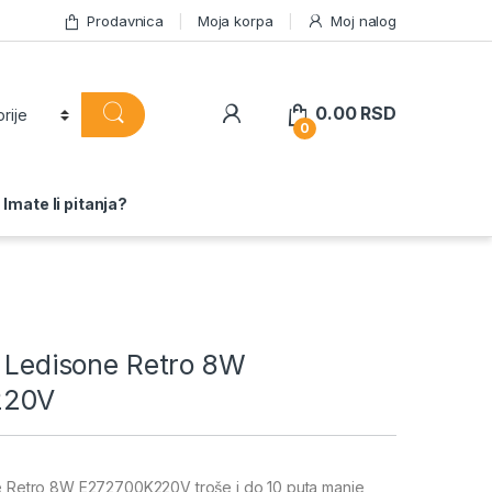
Prodavnica
Moja korpa
Moj nalog
0.00
RSD
0
Imate li pitanja?
d Ledisone Retro 8W
220V
ne Retro 8W E272700K220V troše i do 10 puta manje