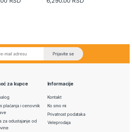
0.00
RSD
6,290.00
RSD
Prijavite se
oć za kupce
Informacije
nalog
Kontakt
ni plaćanja i cenovnik
Ko smo mi
ave
Privatnost podataka
va za odustajanje od
Veleprodaja
vine