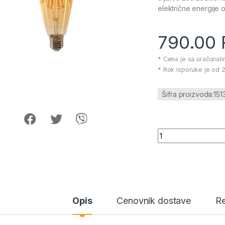
električne energije od
790.00
* Cena je sa uračunat
* Rok isporuke je od 2
Šifra proizvoda:15
Sijalica Led Ledis
Opis
Cenovnik dostave
Re