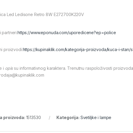
alica Led Ledisone Retro 8W E272700K220V
 partneri:
https://www.eponuda.com/uporedicene?ep=police
ni proizvodi:
https://kupinaklik.com/kategorija-proizvoda/kuca-i-stan/s
e i
opis
su informativnog karaktera. Trenutnu raspoloživosti proizvoda
prodaja@kupinaklik.com
ra proizvoda:
1513530
Kategorija:
Svetiljke i lampe