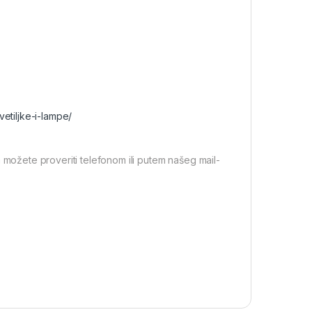
vetiljke-i-lampe/
 možete proveriti telefonom ili putem našeg mail-