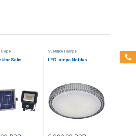
i lampe
Svetiljke i lampe
ektor Solis
LED lampa Notilus