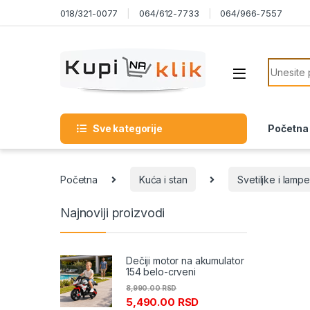
Skip to navigation
Skip to content
018/321-0077
064/612-7733
064/966-7557
Search f
Sve kategorije
Početna
Početna
Kuća i stan
Svetiljke i lampe
Najnoviji proizvodi
Dečiji motor na akumulator
154 belo-crveni
8,990.00
RSD
5,490.00
RSD