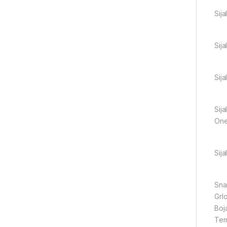
Sij
Sij
Sij
Sija
One
Sij
Sna
Grl
Boj
Tem