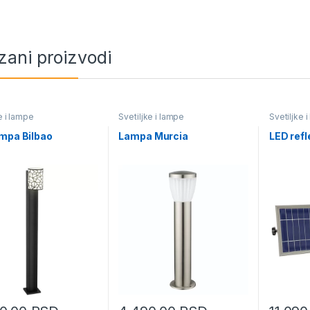
zani proizvodi
e i lampe
Svetiljke i lampe
Svetiljke 
mpa Bilbao
Lampa Murcia
LED refl