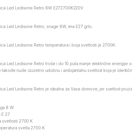
alica Led Ledisone Retro 8W E272700K220V
alica Led Ledisone Retro, snage 8W, ima E27 grlo.
alica Led Ledisone Retro temperatura i boja svetlosti je 2700K.
lica Led Ledisone Retro troše i do 10 puta manje električne energije od
 takođe nude izuzetno udobnu i ambijantalnu svetlost koja je identič
alica Led Ledisone Retro je idealna za Vase domove, jer svetlost pruz
ga 8 W
o E 27
a svetlosti 2700 K
peratura svetla 2700 K