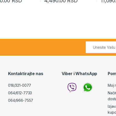
90.00
RSD
4,490.00
RSD
11,09
Kontaktirajte nas
Viber i WhatsApp
Pom
018/321-0077
Moj 
064/612-7733
Nači
dost
064/966-7557
Izja
kupo