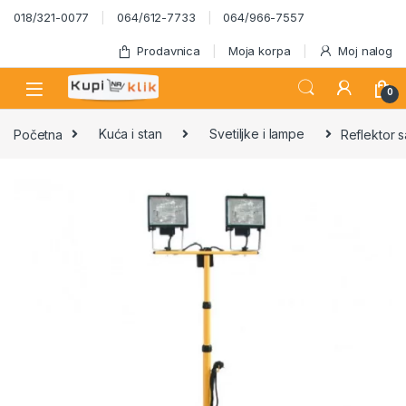
Skip to navigation
Skip to content
018/321-0077
064/612-7733
064/966-7557
Prodavnica
Moja korpa
Moj nalog
0
Početna
Kuća i stan
Svetiljke i lampe
Reflektor