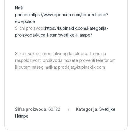
Naši
partneri:
https://www.eponuda.com/uporedicene?
ep=police
Slični proizvodi:
https://kupinaklik.com/kategorija-
proizvoda/kuca-i-stan/svetiljke-i-lampe/
Slike i
opis
su informativnog karaktera. Trenutnu
raspoloživosti proizvoda možete proveriti telefonom
ili putem našeg mail-a: prodaja@kupinaklik.com
Šifra proizvoda:
60.122
Kategorija:
Svetiljke
i lampe