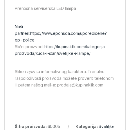
Prenosna serviserska LED lampa
Naši
partneri:
https://www.eponuda.com/uporedicene?
ep=police
Slični proizvodi:
https://kupinaklik.com/kategorija-
proizvoda/kuca-i-stan/svetiljke-i-lampe/
Slike i
opis
su informativnog karaktera. Trenutnu
raspoloživosti proizvoda možete proveriti telefonom
ili putem našeg mail-a: prodaja@kupinaklik.com
Šifra proizvoda:
60005
Kategorija:
Svetiljke