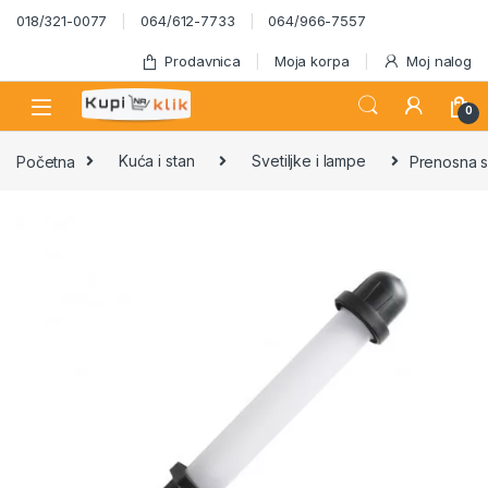
Skip to navigation
Skip to content
018/321-0077
064/612-7733
064/966-7557
Prodavnica
Moja korpa
Moj nalog
0
Početna
Kuća i stan
Svetiljke i lampe
Prenosna s