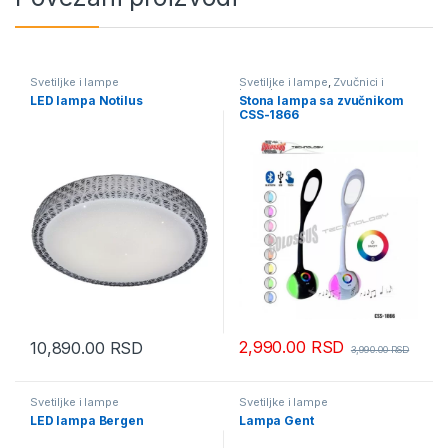
Svetiljke i lampe
Svetiljke i lampe
,
Zvučnici i
karaoke
LED lampa Notilus
Stona lampa sa zvučnikom
CSS-1866
2,990.00
RSD
10,890.00
RSD
3,990.00
RSD
Svetiljke i lampe
Svetiljke i lampe
LED lampa Bergen
Lampa Gent