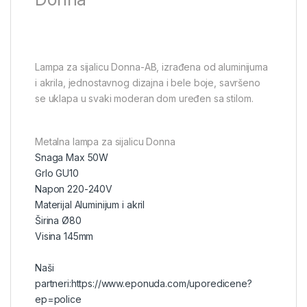
Lampa za sijalicu Donna-AB, izrađena od aluminijuma
i akrila, jednostavnog dizajna i bele boje, savršeno
se uklapa u svaki moderan dom uređen sa stilom.
Metalna lampa za sijalicu Donna
Snaga Max 50W
Grlo GU10
Napon 220-240V
Materijal Aluminijum i akril
Širina Ø80
Visina 145mm
Naši
partneri:
https://www.eponuda.com/uporedicene?
ep=police