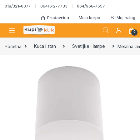
Skip to navigation
Skip to content
018/321-0077
064/612-7733
064/966-7557
Prodavnica
Moja korpa
Moj nalog
0
Početna
Kuća i stan
Svetiljke i lampe
Metalna la