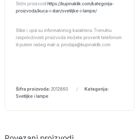
Slični proizvodi:
https://kupinaklik.com/kategorija-
proizvoda/kuca-i-stan/svetiljke-i-lampe/
Slike i
opis
su informativnog karaktera. Trenutnu
raspoloživosti proizvoda možete proveriti telefonom
ili putem našeg mail-a: prodaja@kupinaklik.com
Šifra proizvoda:
2012860
Kategorija:
Svetiljke i lampe
Povezani proizvodi