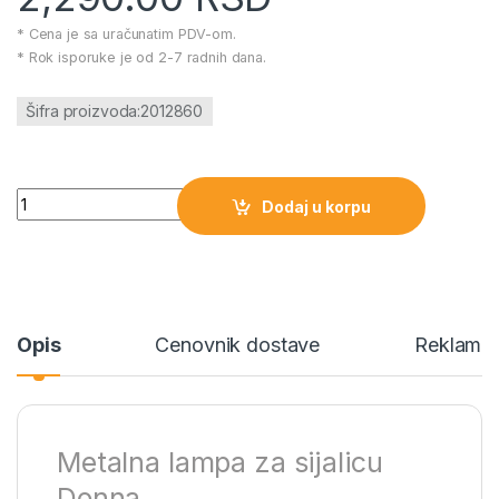
* Cena je sa uračunatim PDV-om.
* Rok isporuke je od 2-7 radnih dana.
Šifra proizvoda:2012860
Metalna lampa za sijalicu Donna količina
Dodaj u korpu
Opis
Cenovnik dostave
Reklamac
Metalna lampa za sijalicu
Donna