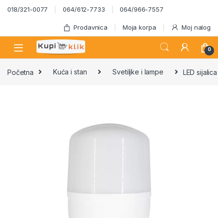
Skip to navigation
Skip to content
018/321-0077
064/612-7733
064/966-7557
Prodavnica
Moja korpa
Moj nalog
0
Početna
Kuća i stan
Svetiljke i lampe
LED sijali