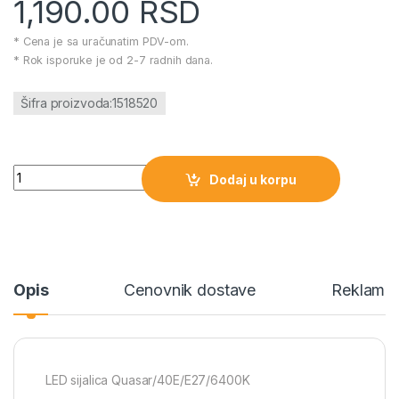
1,190.00
RSD
* Cena je sa uračunatim PDV-om.
* Rok isporuke je od 2-7 radnih dana.
Šifra proizvoda:1518520
LED sijalica Quasar/40E/E27/6400K količina
Dodaj u korpu
Opis
Cenovnik dostave
Reklamac
LED sijalica Quasar/40E/E27/6400K