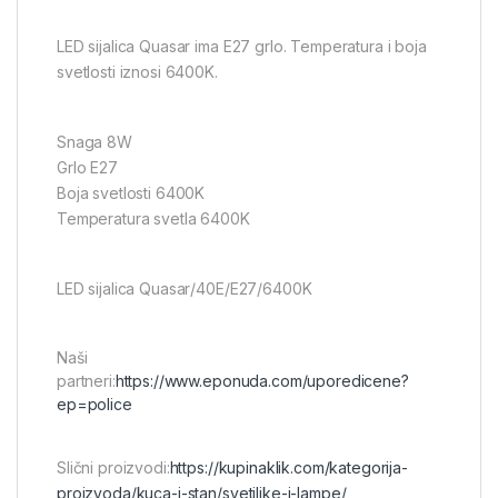
LED sijalica Quasar ima E27 grlo. Temperatura i boja
svetlosti iznosi 6400K.
Snaga 8W
Grlo E27
Boja svetlosti 6400K
Temperatura svetla 6400K
LED sijalica Quasar/40E/E27/6400K
Naši
partneri:
https://www.eponuda.com/uporedicene?
ep=police
Slični proizvodi:
https://kupinaklik.com/kategorija-
proizvoda/kuca-i-stan/svetiljke-i-lampe/