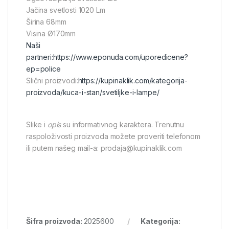
Jačina svetlosti 1020 Lm
Širina 68mm
Visina Ø170mm
Naši
partneri:
https://www.eponuda.com/uporedicene?
ep=police
Slični proizvodi:
https://kupinaklik.com/kategorija-
proizvoda/kuca-i-stan/svetiljke-i-lampe/
Slike i
opis
su informativnog karaktera. Trenutnu
raspoloživosti proizvoda možete proveriti telefonom
ili putem našeg mail-a: prodaja@kupinaklik.com
Šifra proizvoda:
2025600
Kategorija: