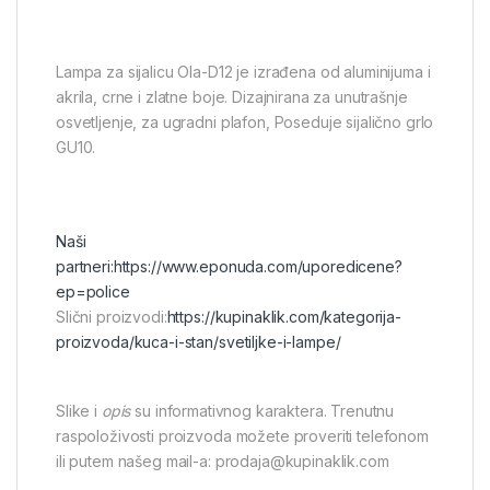
Lampa za sijalicu Ola-D12 je izrađena od aluminijuma i
akrila, crne i zlatne boje. Dizajnirana za unutrašnje
osvetljenje, za ugradni plafon, Poseduje sijalično grlo
GU10.
Naši
partneri:
https://www.eponuda.com/uporedicene?
ep=police
Slični proizvodi:
https://kupinaklik.com/kategorija-
proizvoda/kuca-i-stan/svetiljke-i-lampe/
Slike i
opis
su informativnog karaktera. Trenutnu
raspoloživosti proizvoda možete proveriti telefonom
ili putem našeg mail-a: prodaja@kupinaklik.com