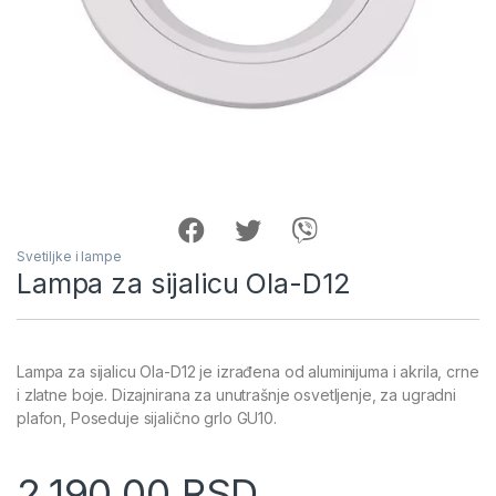
Svetiljke i lampe
Lampa za sijalicu Ola-D12
Lampa za sijalicu Ola-D12 je izrađena od aluminijuma i akrila, crne
i zlatne boje. Dizajnirana za unutrašnje osvetljenje, za ugradni
plafon, Poseduje sijalično grlo GU10.
2,190.00
RSD