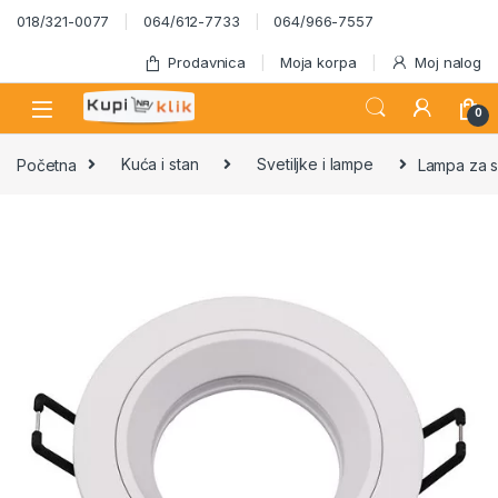
Skip to navigation
Skip to content
018/321-0077
064/612-7733
064/966-7557
Prodavnica
Moja korpa
Moj nalog
0
Početna
Kuća i stan
Svetiljke i lampe
Lampa za si