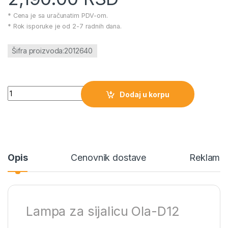
* Cena je sa uračunatim PDV-om.
* Rok isporuke je od 2-7 radnih dana.
Šifra proizvoda:2012640
Lampa za sijalicu Ola-D12 količina
Dodaj u korpu
Opis
Cenovnik dostave
Reklamac
Lampa za sijalicu Ola-D12