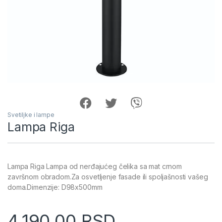
Svetiljke i lampe
Lampa Riga
Lampa Riga Lampa od nerđajućeg čelika sa mat crnom
završnom obradom.Za osvetljenje fasade ili spoljašnosti vašeg
doma.Dimenzije: D98x500mm
4,190.00
RSD