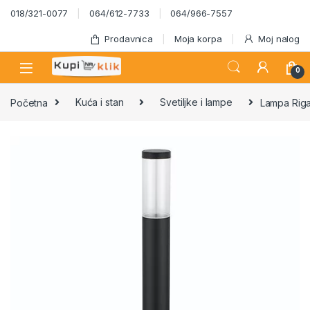
Skip to navigation
Skip to content
018/321-0077
064/612-7733
064/966-7557
Prodavnica
Moja korpa
Moj nalog
0
Početna
Kuća i stan
Svetiljke i lampe
Lampa Rig