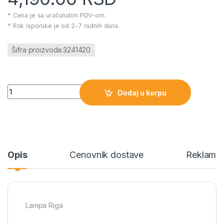
* Cena je sa uračunatim PDV-om.
* Rok isporuke je od 2-7 radnih dana.
Šifra proizvoda:3241420
Lampa Riga količina
Dodaj u korpu
Opis
Cenovnik dostave
Reklamac
Lampa Riga