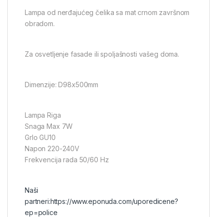
Lampa od nerđajućeg čelika sa mat crnom završnom
obradom.
Za osvetljenje fasade ili spoljašnosti vašeg doma.
Dimenzije: D98x500mm
Lampa Riga
Snaga Max 7W
Grlo GU10
Napon 220-240V
Frekvencija rada 50/60 Hz
Naši
partneri:
https://www.eponuda.com/uporedicene?
ep=police