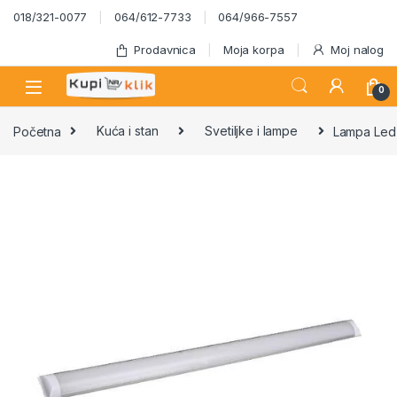
Skip to navigation
Skip to content
018/321-0077
064/612-7733
064/966-7557
Prodavnica
Moja korpa
Moj nalog
0
Početna
Kuća i stan
Svetiljke i lampe
Lampa Led