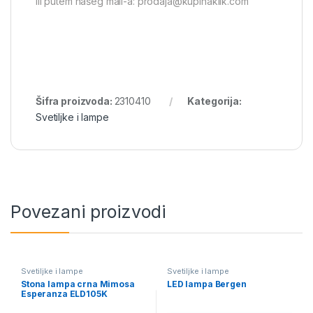
ili putem našeg mail-a: prodaja@kupinaklik.com
Šifra proizvoda:
2310410
Kategorija:
Svetiljke i lampe
Povezani proizvodi
Svetiljke i lampe
Svetiljke i lampe
Stona lampa crna Mimosa
LED lampa Bergen
Esperanza ELD105K