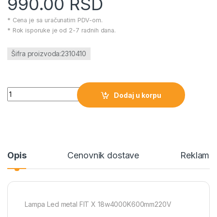
990.00
RSD
* Cena je sa uračunatim PDV-om.
* Rok isporuke je od 2-7 radnih dana.
Šifra proizvoda:2310410
Lampa Led metal FIT X 18w4000K600mm220V količina
Dodaj u korpu
Opis
Cenovnik dostave
Reklamac
Lampa Led metal FIT X 18w4000K600mm220V