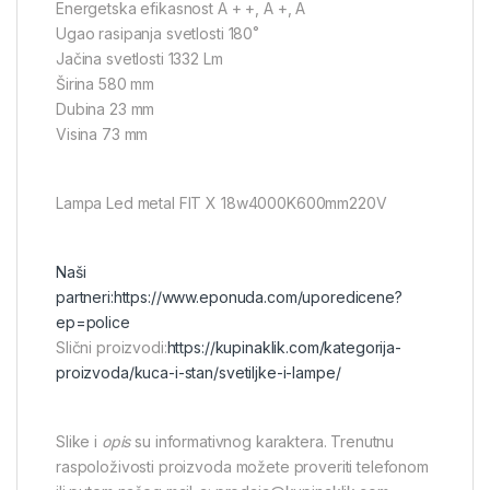
Energetska efikasnost A + +, A +, A
Ugao rasipanja svetlosti 180˚
Jačina svetlosti 1332 Lm
Širina 580 mm
Dubina 23 mm
Visina 73 mm
Lampa Led metal FIT X 18w4000K600mm220V
Naši
partneri:
https://www.eponuda.com/uporedicene?
ep=police
Slični proizvodi:
https://kupinaklik.com/kategorija-
proizvoda/kuca-i-stan/svetiljke-i-lampe/
Slike i
opis
su informativnog karaktera. Trenutnu
raspoloživosti proizvoda možete proveriti telefonom